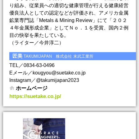
り組み、従業員への適切な健康管理が行える健康経営
優良法人としての認定などが評価され、アメリカ金属
鉱業専門誌「Metals & Mining Review」にて「２０２
４年金属形成企業」としてＮｏ．１を受賞、国内２例
目の快挙を果たしている。
（ライター／今井淳二）
匠美
TAKUMIJAPAN 株式会社 末武工業所
TEL／0834-63-0496
Eメール／kougyou@suetake.co.jp
Instagram／@takumijapan2023
ホームページ
https://suetake.co.jp/