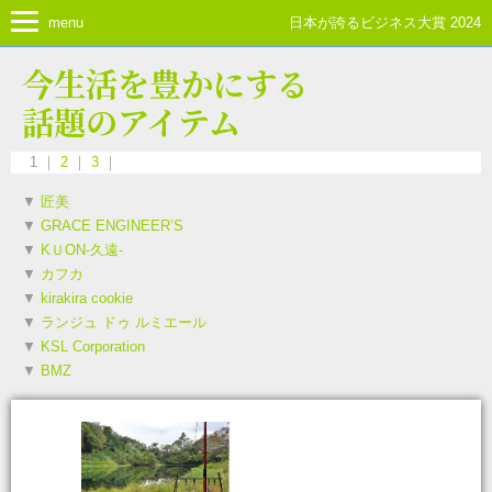
menu
日本が誇るビジネス大賞 2024
今生活を豊かにする
話題のアイテム
1 ｜
2
｜
3
｜
▼
匠美
▼
GRACE ENGINEER’S
▼
KＵON-久遠-
▼
カフカ
▼
kirakira cookie
▼
ランジュ ドゥ ルミエール
▼
KSL Corporation
▼
BMZ