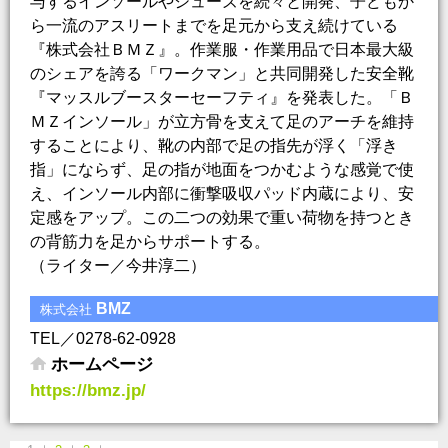
与するインソールやシューズを続々と開発、子どもか
ら一流のアスリートまでを足元から支え続けている
『株式会社ＢＭＺ』。作業服・作業用品で日本最大級
のシェアを誇る「ワークマン」と共同開発した安全靴
『マッスルブースターセーフティ』を発表した。「Ｂ
ＭＺインソール」が立方骨を支えて足のアーチを維持
することにより、靴の内部で足の指先が浮く「浮き
指」にならず、足の指が地面をつかむような感覚で使
え、インソール内部に衝撃吸収パッド内蔵により、安
定感をアップ。この二つの効果で重い荷物を持つとき
の背筋力を足からサポートする。
（ライター／今井淳二）
BMZ
株式会社
TEL／0278-62-0928
ホームページ
https://bmz.jp/