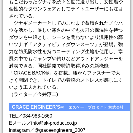
もこだわったツナギを続々と世に送り出し、女性層や
個性的なタウンウェアとしてライトユーザーにも注目
されている。
ツナギメーカーとしてのこれまで蓄積されたノウハ
ウを活かし、厳しい寒さの中でも抜群の保温性を持つ
ダウンを中綿とし、シーンを問わないより汎用性の高
いツナギ「アクティビティダウンスーツ」が登場。強
力な防風防水性を持つコーティング生地を使用し、寒
風の中でもキャンプや釣りなどアウトドアレジャーを
満喫できる。同社開発で特許取得済みの新機能
「GRACE BACK®」を搭載。腰からファスナーで大
きく開閉でき、トイレでの着脱のストレスが感じにく
いよう工夫されている。
（ライター／今井淳二)
GRACE ENGINEER’S
エスケー・プロダクト 株式会社
Ⓡ
TEL／084-983-1660
Eメール／info@sk-product.co.jp
Instagram／@graceengineers_2007