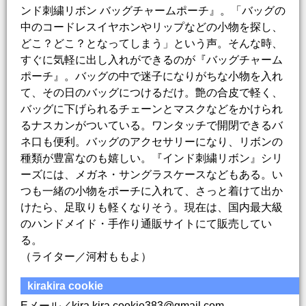
ンド刺繍リボン バッグチャームポーチ』。「バッグの
中のコードレスイヤホンやリップなどの小物を探し、
どこ？どこ？となってしまう」という声。そんな時、
すぐに気軽に出し入れができるのが『バッグチャーム
ポーチ』。バッグの中で迷子になりがちな小物を入れ
て、その日のバッグにつけるだけ。艶の合皮で軽く、
バッグに下げられるチェーンとマスクなどをかけられ
るナスカンがついている。ワンタッチで開閉できるバ
ネ口も便利。バッグのアクセサリーになり、リボンの
種類が豊富なのも嬉しい。『インド刺繍リボン』シリ
ーズには、メガネ・サングラスケースなどもある。い
つも一緒の小物をポーチに入れて、さっと着けて出か
けたら、足取りも軽くなりそう。現在は、国内最大級
のハンドメイド・手作り通販サイトにて販売してい
る。
（ライター／河村ももよ）
kirakira cookie
Eメール／kira.kira.cookie383@gmail.com