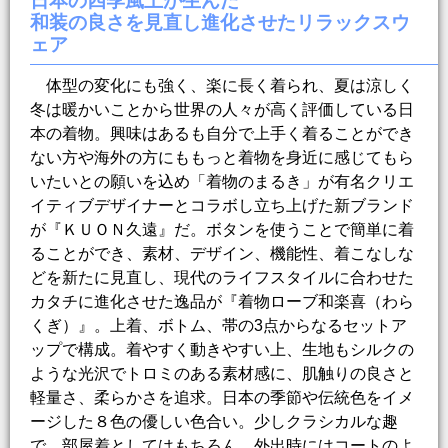
日本の四季風土が生んだ
和装の良さを見直し進化させたリラックスウ
ェア
体型の変化にも強く、楽に長く着られ、夏は涼しく
冬は暖かいことから世界の人々が高く評価している日
本の着物。興味はあるも自分で上手く着ることができ
ない方や海外の方にももっと着物を身近に感じてもら
いたいとの願いを込め「着物のまるき」が有名クリエ
イティブデザイナーとコラボし立ち上げた新ブランド
が『ＫＵＯＮ久遠』だ。ボタンを使うことで簡単に着
ることができ、素材、デザイン、機能性、着こなしな
どを新たに見直し、現代のライフスタイルに合わせた
カタチに進化させた逸品が『着物ローブ和楽喜（わら
くぎ）』。上着、ボトム、帯の3点からなるセットア
ップで構成。着やすく動きやすい上、生地もシルクの
ような光沢でトロミのある素材感に、肌触りの良さと
軽量さ、柔らかさを追求。日本の季節や伝統色をイメ
ージした８色の優しい色合い。少しクラシカルな趣
で、部屋着としてはもちろん、外出時にはコートのよ