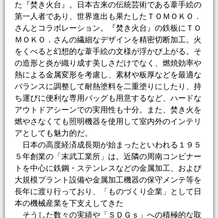
た『焚き火台』。日本古来の伝統芸術である葦手絵の
第一人者であり、世界進出も果たしたＴＯＭＯＫＯ．
さんとコラボレーション。『焚き火台』の鉄板にＴＯ
ＭＯＫＯ．さんの繊細なデザインを精密切断加工。火
をくべると幻想的な葦手絵の文様が浮かび上がる。そ
の造形と炎が織り成す美しさだけでなく、燃焼効率や
熱による金属変形を考慮し、素材や板厚などを最適な
バランスに調整して耐熱塗料を二重塗りにしたり、持
ち運びに便利な専用バッグも用意するなど、ハードな
アウトドアシーンでの実用性も十分。また、焚き火を
燃やさなくても照明機器を使用して室内外のインテリ
アとしても魅力的だ。
日本の高度経済成長期が始まったといわれる１９５
５年創業の「末武工業所」は。近隣の周南コンビナー
トを中心に鉄鋼・ステンレスなどの金属加工、および
大規模プラント設備や金属加工機器の保守メンテ等を
長年に渡り行っており、「ものづくり企業」として日
本の機械産業を下支えしてきた
そうした数々の実績や「ＳＤＧｓ」への積極的な取