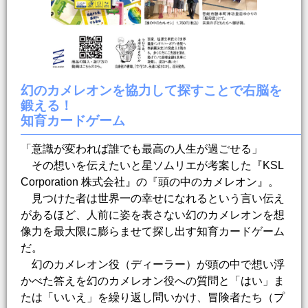
幻のカメレオンを協力して探すことで右脳を
鍛える！
知育カードゲーム
「意識が変われば誰でも最高の人生が過ごせる」
その想いを伝えたいと星ソムリエが考案した『KSL
Corporation 株式会社』の『頭の中のカメレオン』。
見つけた者は世界一の幸せになれるという言い伝え
があるほど、人前に姿を表さない幻のカメレオンを想
像力を最大限に膨らませて探し出す知育カードゲーム
だ。
幻のカメレオン役（ディーラー）が頭の中で想い浮
かべた答えを幻のカメレオン役への質問と「はい」ま
たは「いいえ」を繰り返し問いかけ、冒険者たち（プ