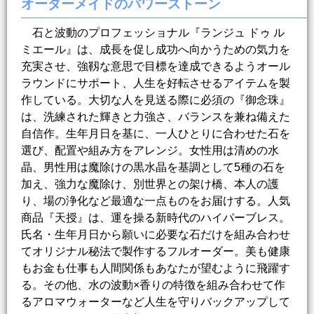
オーダーメイドのパワーストーン
石と波動のプロフェッショナル『ランジュ ドゥ ル
ミエール』は、成長を促し成功へ向かうための気力を
充実させ、強靱な意思で目標を達成できるようオール
ラウンドにサポート、人生を好転させるアイテムを製
作している。大切な人を見送る際に必須の『御念珠』
は、洗練された輝きと力強さ、バランスを兼ね備えた
自信作。生年月日を基に、一人ひとりに合わせた石を
選び、配置や組み方をアレンジ。女性用は清めの水
晶、男性用は魔除けの黒水晶を基調として5種の石を
加え、強力な魔除け、別世界との架け橋、本人の護
り、場の浄化など最適な一点ものをお届けする。人気
商品『天授』は、運を操る新時代のハイパーブレス。
氏名・生年月日から願いに必要な石だけを組み合わせ
てオリジナル秘法で製作するフルオーダー。美も健康
もお金も仕事も人間関係もあなたが望むように飛躍す
る。その他、水の波動×香りの特徴を組み合わせて作
るアロマウォーターなど人生を守りバックアップして