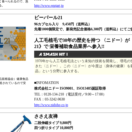
く食べられるので、急
http://www.eggtart.jp
る。
ビーパール21
96カプセル入り 9,450円（送料込）
先着1000個限定で、新発売記念価格6,300円（送料込）にて
人工毛植毛で30年の歴史を持つ 〈ニドー〉が
21》で 栄養補助食品業界へ参入!!
1970年から人工毛植毛法という未知の技術を開発し、増毛
きた〈ニドー〉。この〈ニドー〉が今度は〈身体の健康〉を
品」という分野に参入する。
食品規格協会）健康食品
■INFOMATION
製造されているので安
株式会社ニドー ISO9001、ISO13485認証取得
TEL：0120-134-210（電話受付／9:00～17:00）
FAX：03-3242-9630
http://www.nidohq.co.jp
ささえ友禅
二段伸縮タイプ 9,800円
四つ折りタイプ 10,800円