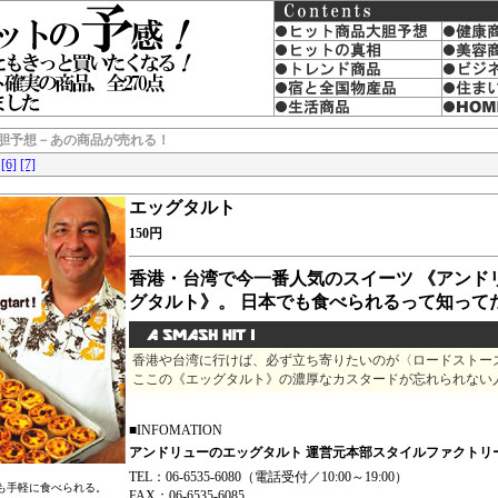
胆予想－あの商品が売れる！
[6]
[7]
エッグタルト
150円
香港・台湾で今一番人気のスイーツ 《アンド
グタルト》。 日本でも食べられるって知って
香港や台湾に行けば、必ず立ち寄りたいのが〈ロードストー
ここの《エッグタルト》の濃厚なカスタードが忘れられない
■INFOMATION
アンドリューのエッグタルト 運営元本部スタイルファクトリ
TEL：06-6535-6080（電話受付／10:00～19:00）
も手軽に食べられる。
FAX：06-6535-6085