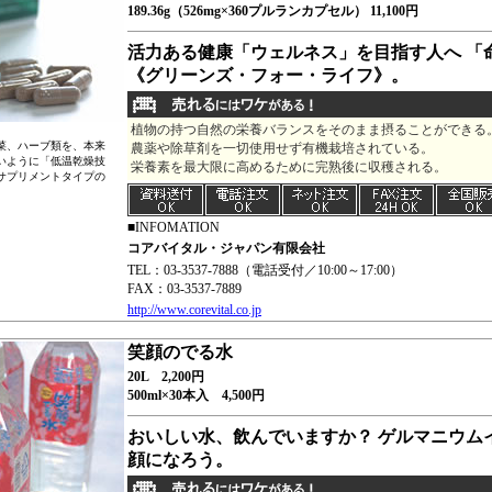
189.36g（526mg×360プルランカプセル） 11,100円
活力ある健康「ウェルネス」を目指す人へ 「
《グリーンズ・フォー・ライフ》。
植物の持つ自然の栄養バランスをそのまま摂ることができる
野菜、ハーブ類を、本来
農薬や除草剤を一切使用せず有機栽培されている。
いように「低温乾燥技
栄養素を最大限に高めるために完熟後に収穫される。
サプリメントタイプの
■INFOMATION
コアバイタル・ジャパン有限会社
TEL：03-3537-7888（電話受付／10:00～17:00）
FAX：03-3537-7889
http://www.corevital.co.jp
笑顔のでる水
20L 2,200円
500ml×30本入 4,500円
おいしい水、飲んでいますか？ ゲルマニウム
顔になろう。