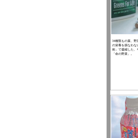
34種類もの葉、
の栄養を損なわな
術」で凝縮した、
「命の野菜」。