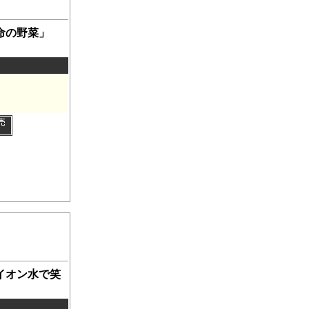
命の野菜」
。
イオン水で笑