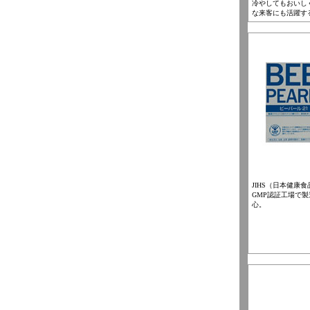
冷やしてもおいし
な来客にも活躍す
JIHS（日本健康
GMP認証工場で
心。