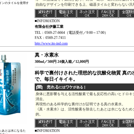
インのタイルを使用す
自由なデザインを印刷できる上、磁器タイルと変わらない汎
■INFOMATION
有限会社伊藤工業
TEL：0569-27-6664（電話受付／9:00～17:00）
FAX：0569-27-7411
http://www.ito-ind.com
真・水素水
300ml／500円 24個入箱／12,000円
科学で裏付けされた理想的な抗酸化物質 真の
で、毎日イキイキ。
身体に悪影響を与える活性酸素で最も反応性の高いヒドロキ
消去。
再現性のある科学的な裏付けが証明できる真の水素水。
《真・水素水》は、活性酸素を除去したあとは水になるため
的。
■INFOMATION
たあとは水になるた