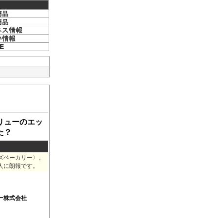
リューのエッ
た？
ズベーカリー〉。
人に朗報です。
ー株式会社