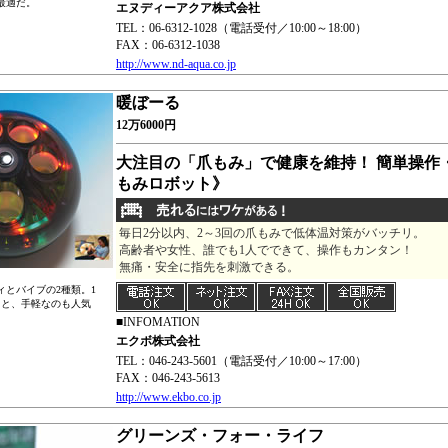
最適だ。
エヌディーアクア株式会社
TEL：06-6312-1028（電話受付／10:00～18:00）
FAX：06-6312-1038
http://www.nd-aqua.co.jp
暖ぼーる
12万6000円
大注目の「爪もみ」で健康を維持！ 簡単操作
もみロボット》
毎日2分以内、2～3回の爪もみで低体温対策がバッチリ。
高齢者や女性、誰でも1人でできて、操作もカンタン！
無痛・安全に指先を刺激できる。
ィとバイブの2種類。1
回と、手軽なのも人気
■INFOMATION
エクボ株式会社
TEL：046-243-5601（電話受付／10:00～17:00）
FAX：046-243-5613
http://www.ekbo.co.jp
グリーンズ・フォー・ライフ