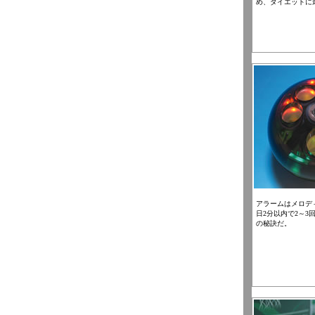
め、ダイエットに
アラームはメロデ
日2分以内で2～3
の秘訣だ。