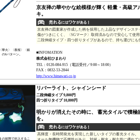
京友禅の華やかな絵模様が輝く 軽量・高級ア
キ。
京友禅の図案家が作成した柄を採用した上品なデザインステ
傷がつきにくく、〈SGマーク〉取得済みなので安心して使用
二段伸縮タイプ・四つ折りタイプがあるので、持ち運びにも
〈華火〉〈夜桜〉〈銀
■INFOMATION
〉の6パターン。
株式会社ひまわり
TEL：0120-084-915（電話受付／9:00～18:00）
FAX：0832-53-2844
http://www.himawari-co.jp
リバーライト、シャインシード
二段伸縮タイプ 9,800円
四つ折りタイプ 10,800円
明かりが消えたその時に、 蓄光タイルで積極
を。
高輝度・長時間発光を実現した新しいタイプの蓄光タイル。
まの状態で封入するこ
オール無機物で不燃性があり、対候・耐水・耐久性に優れて