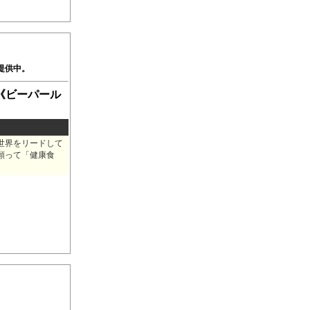
ご提供中。
《ビーパール
の世界をリードして
願って「健康食