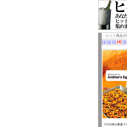
・ヒット商品大
[4]
[1]
[2]
[3]
[5]
プロの味が家庭で