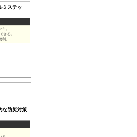
ルミステッ
ッキ。
できる。
便利。
的な防災対策
いる。