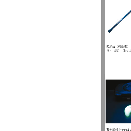
図柄は〈桜吹雪〉
河〉〈萩〉〈波丸
蓄光顔料をそのま