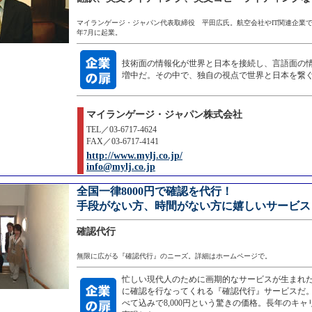
マイランゲージ・ジャパン代表取締役 平田広氏。航空会社やIT関連企業での
年7月に起業。
技術面の情報化が世界と日本を接続し、言語面の
増中だ。その中で、独自の視点で世界と日本を繋
マイランゲージ・ジャパン株式会社
TEL／03-6717-4624
FAX／03-6717-4141
http://www.mylj.co.jp/
info@mylj.co.jp
全国一律8000円で確認を代行！
手段がない方、時間がない方に嬉しいサービス
確認代行
無限に広がる『確認代行』のニーズ。詳細はホームページで。
忙しい現代人のために画期的なサービスが生まれ
に確認を行なってくれる『確認代行』サービスだ
べて込みで8,000円という驚きの価格。長年のキ