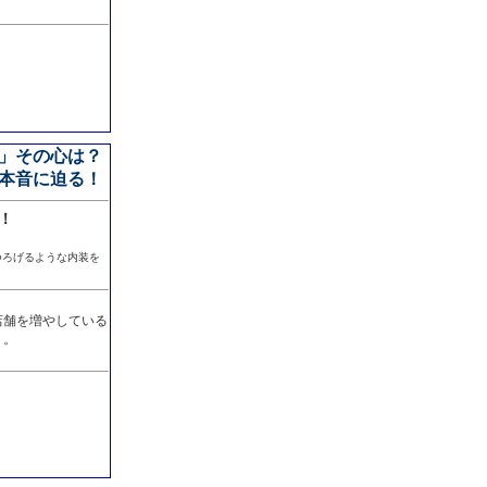
」その心は？
本音に迫る！
！
つろげるような内装を
店舗を増やしている
」。