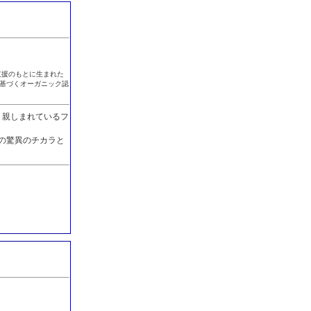
の支援のもとに生まれた
に基づくオーガニック認
り親しまれているフ
その驚異のチカラと