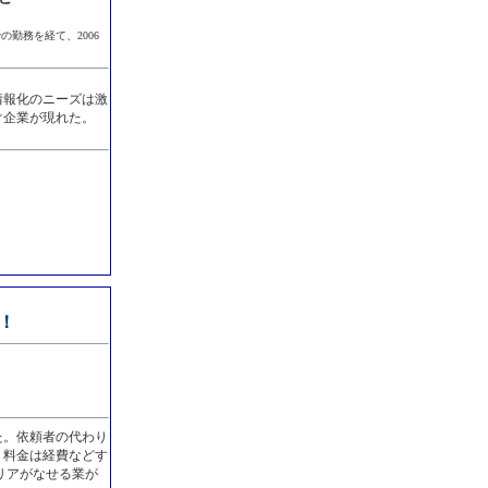
勤務を経て、2006
情報化のニーズは激
ぐ企業が現れた。
！
た。依頼者の代わり
。料金は経費などす
ャリアがなせる業が