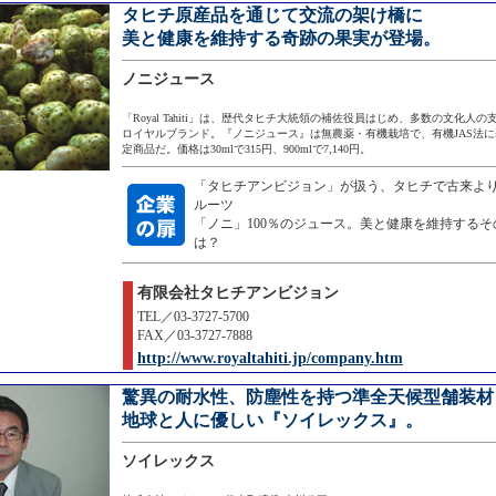
タヒチ原産品を通じて交流の架け橋に
美と健康を維持する奇跡の果実が登場。
ノニジュース
「Royal Tahiti」は、歴代タヒチ大統領の補佐役員はじめ、多数の文化人
ロイヤルブランド。『ノニジュース』は無農薬・有機栽培で、有機JAS法
定商品だ。価格は30mlで315円、900mlで7,140円。
「タヒチアンビジョン」が扱う、タヒチで古来よ
ルーツ
「ノニ」100％のジュース。美と健康を維持する
は？
有限会社タヒチアンビジョン
TEL／03-3727-5700
FAX／03-3727-7888
http://www.royaltahiti.jp/company.htm
驚異の耐水性、防塵性を持つ準全天候型舗装材
地球と人に優しい『ソイレックス』。
ソイレックス