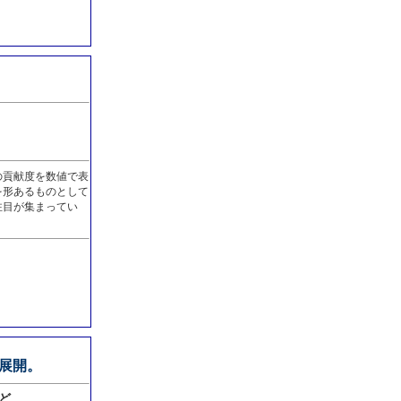
の貢献度を数値で表
を形あるものとして
注目が集まってい
展開。
ど