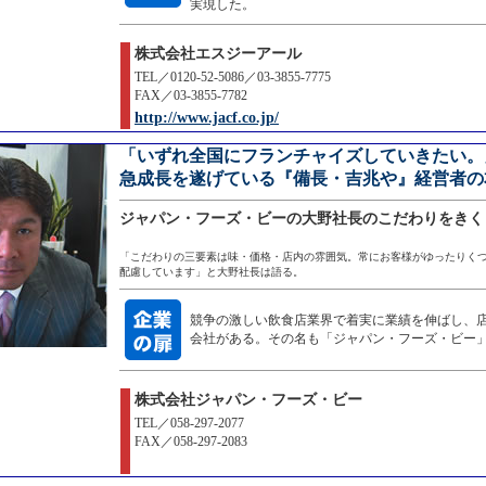
実現した。
株式会社エスジーアール
TEL／0120-52-5086／03-3855-7775
FAX／03-3855-7782
http://www.jacf.co.jp/
「いずれ全国にフランチャイズしていきたい。
急成長を遂げている『備長・吉兆や』経営者の
ジャパン・フーズ・ビーの大野社長のこだわりをきく
「こだわりの三要素は味・価格・店内の雰囲気。常にお客様がゆったりく
配慮しています」と大野社長は語る。
競争の激しい飲食店業界で着実に業績を伸ばし、
会社がある。その名も「ジャパン・フーズ・ビー
株式会社ジャパン・フーズ・ビー
TEL／058-297-2077
FAX／058-297-2083