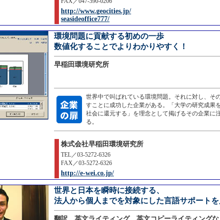
FAX／047-390-0206
http://www.geocities.jp/
seasideoffice777/
環境問題に貢献する初めの一歩
数値化することでよりわかりやすく！
早稲田環境研究所
世界中で叫ばれている環境問題。それに対し、そ
すことに成功した企業がある。「大学の研究成果
社会に還元する」を理念として掲げるその企業に
る。
株式会社早稲田環境研究所
TEL／03-5272-6326
FAX／03-5272-6326
http://e-wei.co.jp/
世界と日本を瞬時に接続する、
法人から個人までを対象にした言語サポートを
翻訳、英文ライティング、英文コピーライティングな