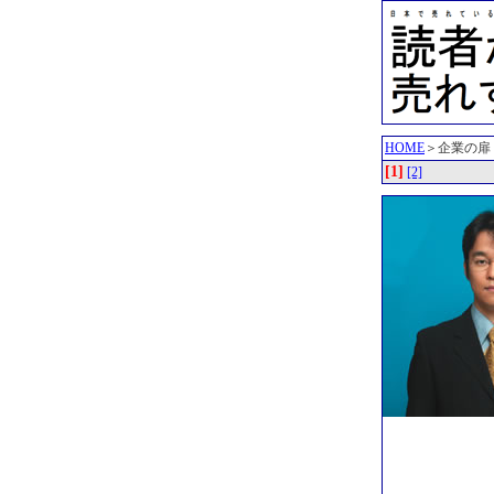
HOME
＞企業の扉
[1]
[2]