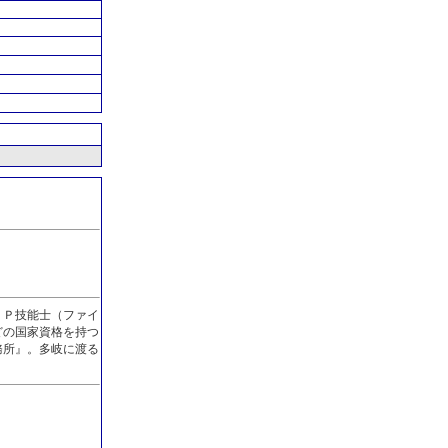
ＦＰ技能士（ファイ
どの国家資格を持つ
務所』。多岐に渡る