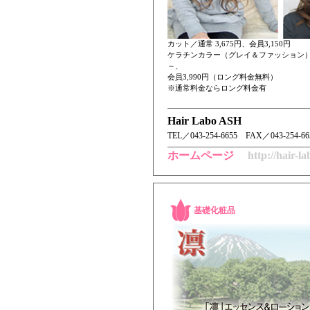
カット／通常 3,675円、会員3,150円
ケラチンカラー（グレイ＆ファッション）／
～、
会員3,990円（ロング料金無料）
※通常料金ならロング料金有
Hair Labo ASH
TEL／ 043-254-6655 FAX／043-254-66
ホームページ
http://hair-l
基礎化粧品