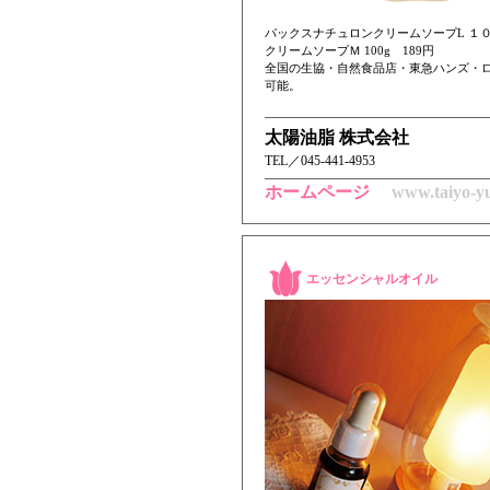
パックスナチュロンクリームソープL １０
クリームソープＭ 100g 189円
全国の生協・自然食品店・東急ハンズ・
可能。
太陽油脂 株式会社
TEL／ 045-441-4953
ホームページ
www.taiyo-yu
エッセンシャルオイル