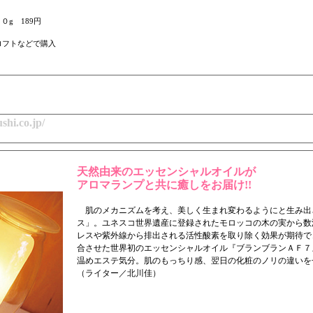
０g 189円
ロフトなどで購入
shi.co.jp/
天然由来のエッセンシャルオイルが
アロマランプと共に癒しをお届け!!
肌のメカニズムを考え、美しく生まれ変わるようにと生み出
ス」。ユネスコ世界遺産に登録されたモロッコの木の実から数
レスや紫外線から排出される活性酸素を取り除く効果が期待で
合させた世界初のエッセンシャルオイル『ブランブランＡＦ７
温めエステ気分。肌のもっちり感、翌日の化粧のノリの違いを
（ライター／北川佳）