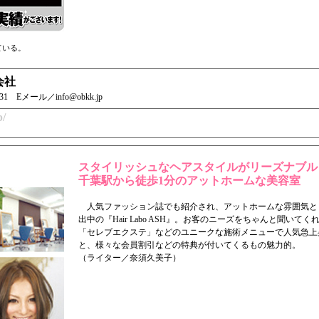
」
ている。
会社
0431 Eメール／info@obkk.jp
p/
スタイリッシュなヘアスタイルがリーズナブル
千葉駅から徒歩1分のアットホームな美容室
人気ファッション誌でも紹介され、アットホームな雰囲気と
出中の『Hair Labo ASH』。お客のニーズをちゃんと聞い
「セレブエクステ」などのユニークな施術メニューで人気急上
と、様々な会員割引などの特典が付いてくるもの魅力的。
（ライター／奈須久美子）