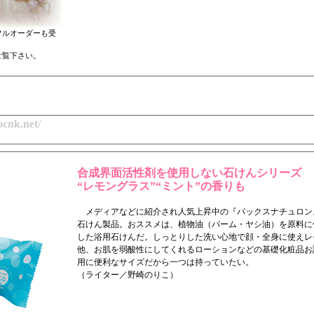
フルオーダーも受
ご覧下さい。
.ocnk.net/
合成界面活性剤を使用しない石けんシリーズ
“レモングラス”“ミント”の香りも
メディアなどに紹介され人気上昇中の『パックスナチュロン
石けん製品。おススメは、植物油（パーム・ヤシ油）を原料に
した浴用石けんだ。しっとりした洗い心地で顔・全身に使えレ
他、お肌を弱酸性にしてくれるローションなどの基礎化粧品お
用に便利なサイズだから一つは持っていたい。
（ライター／野崎のりこ）