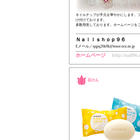
ネイルチップが手元を華やかにします。
け付けております。
多数用意しております。ホームページを
Ｎａｉｌｓｈｏｐ９６
Eメール／qqpq26k9k@tenor.ocn.ne.jp
ホームページ
http://nail96
石けん