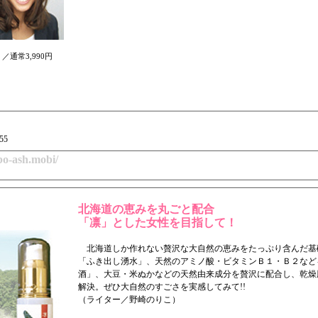
通常3,990円
55
abo-ash.mobi/
北海道の恵みを丸ごと配合
「凛」とした女性を目指して！
北海道しか作れない贅沢な大自然の恵みをたっぷり含んだ基
「ふき出し湧水」、天然のアミノ酸・ビタミンＢ１・Ｂ２など
酒」、大豆・米ぬかなどの天然由来成分を贅沢に配合し、乾燥
解決。ぜひ大自然のすごさを実感してみて!!
（ライター／野崎のりこ）