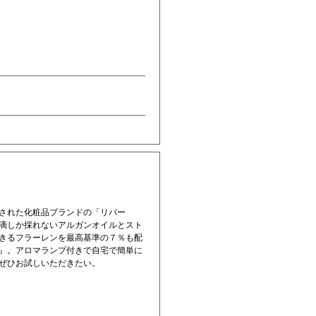
された化粧品ブランドの「リバー
滴しか採れないアルガンオイルとスト
きるフラーレンを最高基準の７％も配
』。アロマランプ付きで自宅で簡単に
ぜひお試しいただきたい。