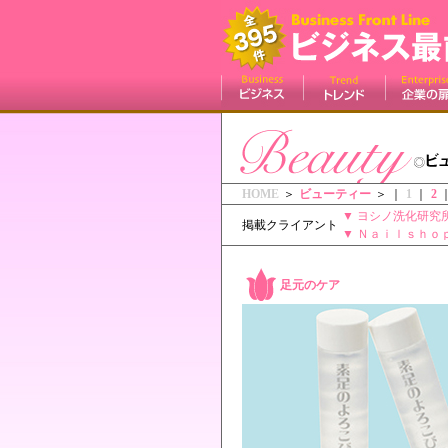
HOME
＞
ビューティー
＞ ｜
1
｜
2
▼
ヨシノ洗化研究
掲載クライアント
▼
Ｎａｉｌｓｈｏ
足元のケア