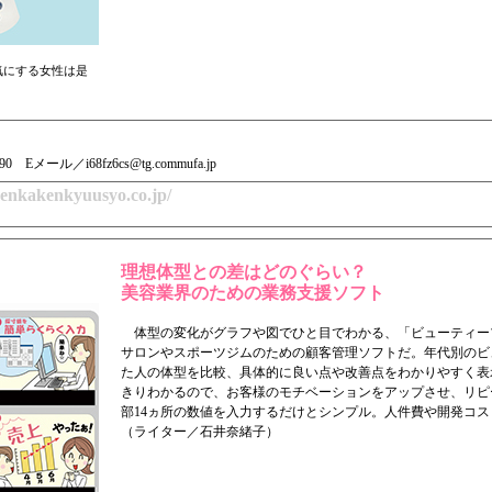
気にする女性は是
190 Eメール／i68fz6cs@tg.commufa.jp
osenkakenkyuusyo.co.jp/
理想体型との差はどのぐらい？
美容業界のための業務支援ソフト
体型の変化がグラフや図でひと目でわかる、「ビューティー
サロンやスポーツジムのための顧客管理ソフトだ。年代別のビ
た人の体型を比較、具体的に良い点や改善点をわかりやすく表
きりわかるので、お客様のモチベーションをアップさせ、リピ
部14ヵ所の数値を入力するだけとシンプル。人件費や開発コ
（ライター／石井奈緒子）