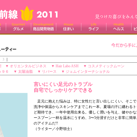
｜
3
｜
所
▼
オリエンタルビジネス
▼
Hair Labo ASH
▼
コスメティックムーン
ｐ９６
▼
太陽油脂
▼
リバース
▼
ジェムインターナショナル
言いにくい足元のトラブル
自宅でしっかりケアできる
足元に抱えた悩みは、特に女性だと言い出しにくい。そこで
洗浄や保温からスキンケアまでこれ一本。夏場の汗に纏わるト
ど期待でき、一年中使用出来る。優しく潤いを与え、健やかな
ースプーン一杯を温水にうすめ、3〜5分浸すだけと非常に簡
のアイテムだ!!
（ライター／小野領士）