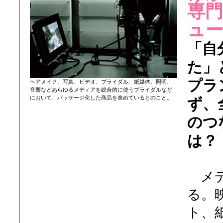
専
ュ
「自
た」
プラ
ヘアメイク、写真、ビデオ、ブライダル、紙媒体、照明、
音響などあらゆるメディアを総合的に使うブライダルなど
において、パッケージ化した商品を進めているとのこと。
ず、
のつ
は？
メデ
る。
ト、