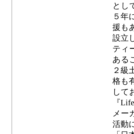
とし
５年
援もあ
設立
ティ
ある
２級
格も
して
『Li
メー
活動