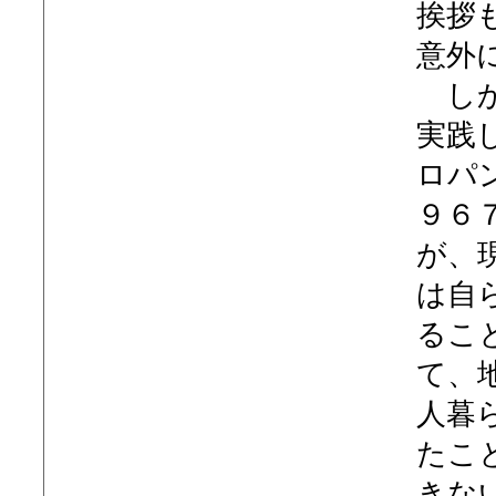
挨拶
意外
しか
実践
ロパ
９６
が、
は自
るこ
て、
人暮
たこ
きな