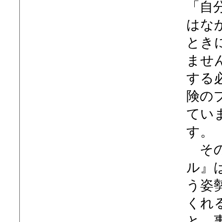
「自
はな
とき
ませ
する
険の
てい
す。
その
ル』
う姿
くれ
と、