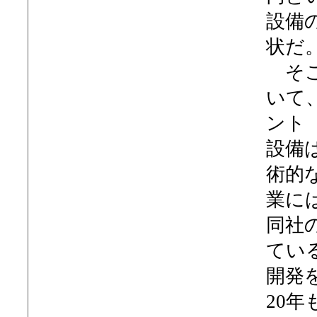
設備
状だ
そこ
いて
ント
設備
術的
業に
同社
てい
開発
20