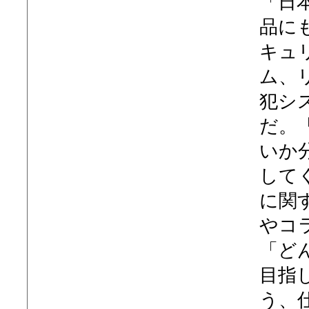
「日
品に
キュ
ム、
犯シ
だ。
いか
して
に関
やコ
「ど
目指
う、