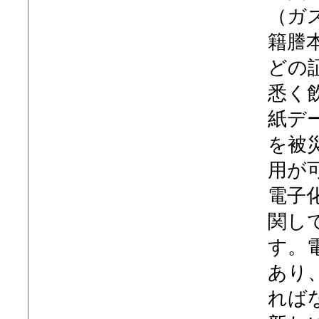
（ガ
籍謄
どの
悉く
紙デ
を被
用が
電子
関し
す。
あり
れば