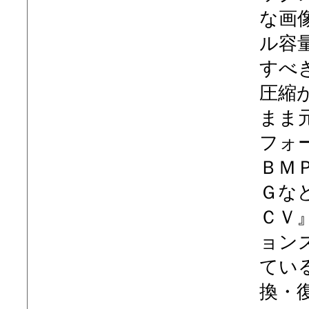
な画
ル容
すべ
圧縮
まま
フォ
ＢＭ
Ｇな
ＣＶ
ョン
てい
換・