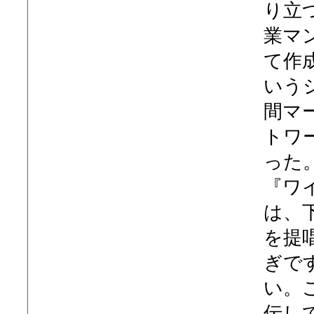
り立
業マ
て作
いう
間マ
トワ
った
『ワ
は、
を提
ぎで
い。
伝し