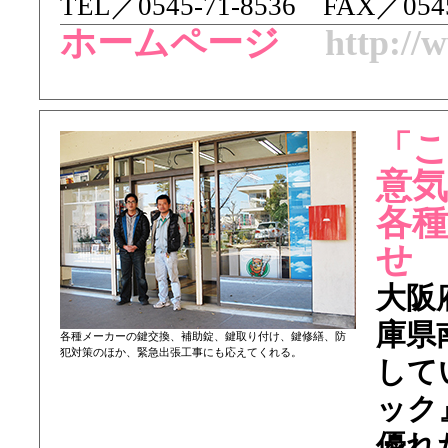
TEL／ 0545-71-8536 FAX／054
ホームページ
http://w
「
意気
各
せ
大阪
庫県
各種メーカーの鍵交換、補助錠、鍵取り付け、鍵修繕、防
犯対策のほか、緊急出張工事にも応えてくれる。
してい
ック
優れ