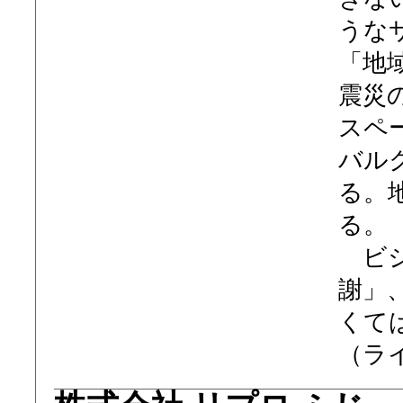
うな
「地
震災
スペ
バル
る。
る。
ビジ
謝」
くて
（ラ