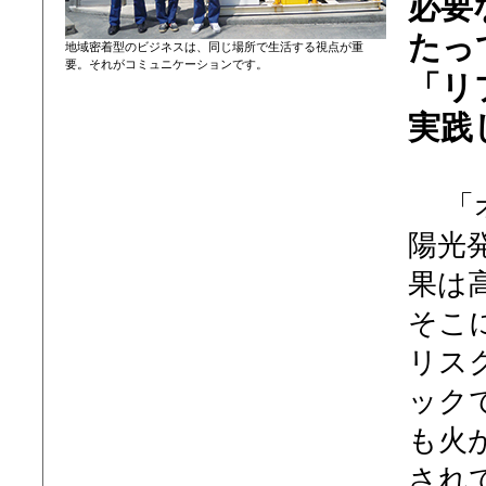
必要
たっ
地域密着型のビジネスは、同じ場所で生活する視点が重
要。それがコミュニケーションです。
「リ
実践
「オ
陽光
果は
そこ
リス
ック
も火
され