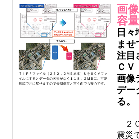
画
容
日々
ませ
注目
ＣＶ（
ＴＩＦＦファイル（２５２．２ＭＢ原本）ＵをＵＣＶファ
画像
イルにするとデータの欠損がなく１１８．２ＭＢに。可逆
形式で元に戻せますので長期保存と言う面でも安心です。
デー
る。
２０
震災