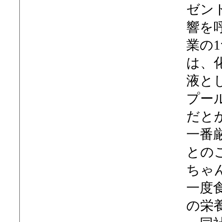
ゼン
響を
業の
は、
液と
プー
だと
一番
との
ちゃ
一度
の栄