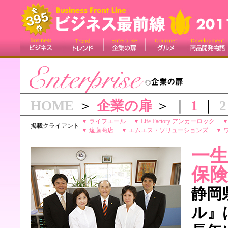
HOME
＞
企業の扉
＞ ｜
1
｜
▼
ライフエール
▼
Life Factory アンカーロック
掲載クライアント
▼
遠藤商店
▼
エムエス・ソリューションズ
▼
一
保
静岡
ル』