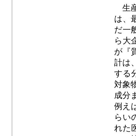
生産
は、
だ一
ら大
が『
計は
する
対象
成分
例え
らい
れた