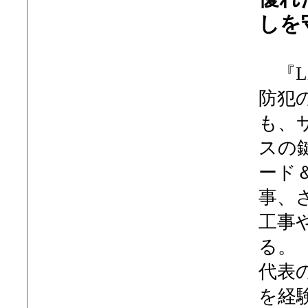
しを
『Li
防犯
も、
スの
ード
事、
工事
る。
代表
を経