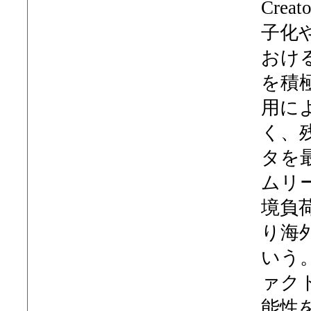
Cre
子化
おけ
を積
用に
く、
タを
ムリ
境負
り海
いう
ァク
能性