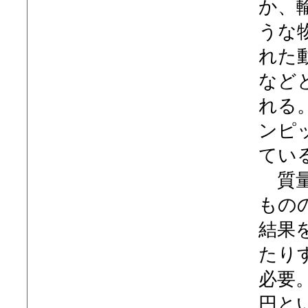
か、
うな
れた
など
れる
ンピ
てい
質量
もの
結果
たり
必要
円と