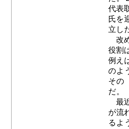
代表
氏を
立し
改め
役割
例え
のよ
その
だ。
最近
が流
るよ