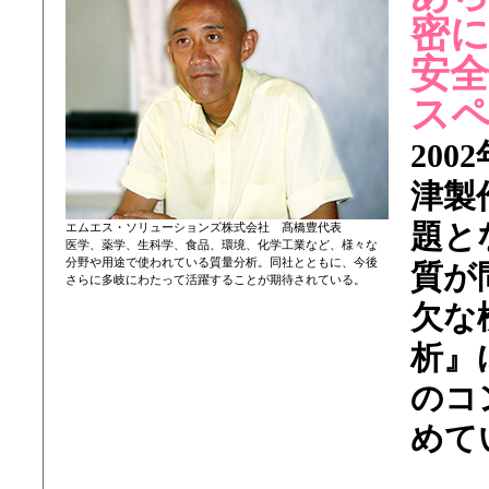
密に
安
ス
20
津製
題と
エムエス・ソリューションズ株式会社 髙橋豊代表
医学、薬学、生科学、食品、環境、化学工業など、様々な
分野や用途で使われている質量分析。同社とともに、今後
質が
さらに多岐にわたって活躍することが期待されている。
欠な
析』
のコ
めて