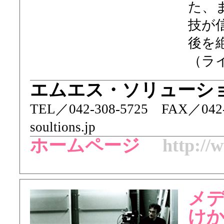
た、
技が
後を
（ラ
エムエス・ソリューショ
TEL／ 042-308-5725 FAX／04
soultions.jp
ホームページ
http://
メ
け