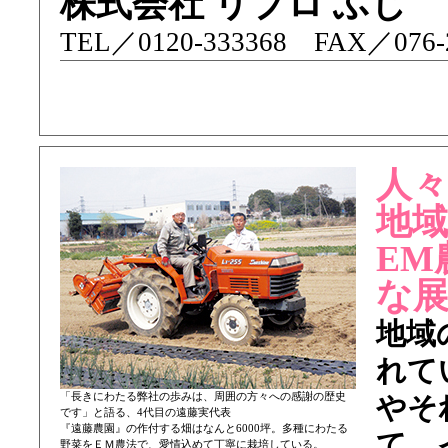
株式会社 リプロ ふじ
TEL／ 0120-333368 FAX／076-2
人
地
EM
な
地域
れて
「長きにわたる弊社の歩みは、周囲の方々への感謝の歴史
やそ
です」と語る、4代目の遠藤実代表
『遠藤農園』の作付する畑はなんと6000坪。多種にわたる
て、
野菜をＥＭ農法で、愛情込めて丁寧に栽培している。