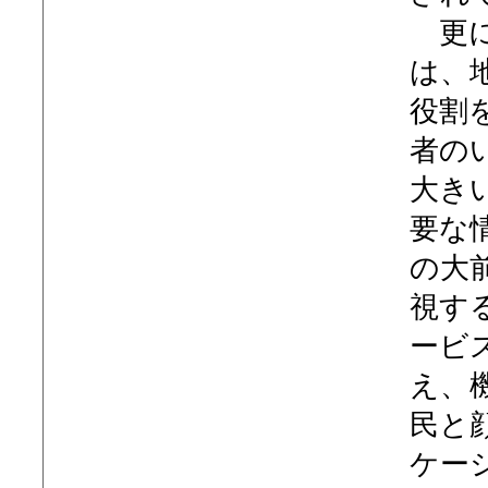
更に
は、
役割
者の
大き
要な
の大
視す
ービ
え、
民と
ケー