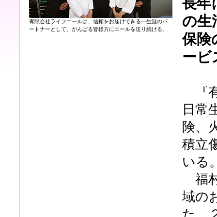
長年
の生
有限会社ライフエールは、信頼をお届けできる一生涯のパ
ートナーとして、がんばる皆様方にエールを送り続ける。
保険
ービ
『有
日常
険、
積立
いる
福村
域の
た。