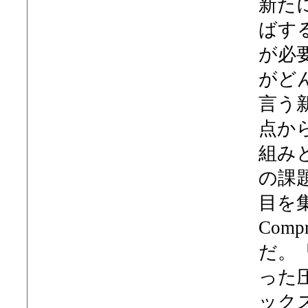
新た
ばす
が必
がど
言う
点か
組み
の課
目を集
Com
だ。
った
ック