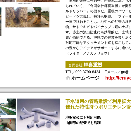
重機の運転に合わせ、耕作地に深さ70
られていく。『合同会社輝喜重機』が開
ルドリッパー』の働きだ。重機のパワー
ピードを実現し、特許も取得。『フィー
一日で終わることも。地中への配管の埋
物。サトウキビやパイナップル畑の土壌
す。赤土の流出防止にも効果的だ。土壌
費が節約できる。沖縄での農業を知り尽
対応可能なアタッチメント式を採用して
の豊かなアイデアがサポートするに違いない
（ライター／ナガノリョウ）
輝喜重機
合同会社
TEL／090-3790-8424
Eメール／go@teru
ホームページ
http://teru
下水道用の管路敷設で利用拡大
優れた特性持つポリエチレン管
地盤変位にも対応可能
山間部の配管でも活躍