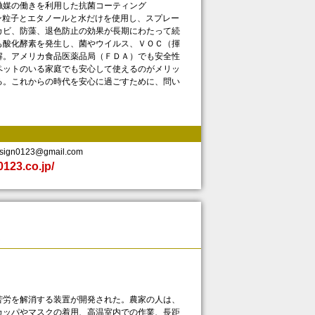
触媒の働きを利用した抗菌コーティング
酸化チタン粒子とエタノールと水だけを使用し、スプレー
カビ、防藻、退色防止の効果が長期にわたって続
も酸化酵素を発生し、菌やウイルス、ＶＯＣ（揮
解。アメリカ食品医薬品局（ＦＤＡ）でも安全性
ペットのいる家庭でも安心して使えるのがメリッ
る。これからの時代を安心に過ごすために、問い
ign0123@gmail.com
0123.co.jp/
労を解消する装置が開発された。農家の人は、
カッパやマスクの着用、高温室内での作業、長距