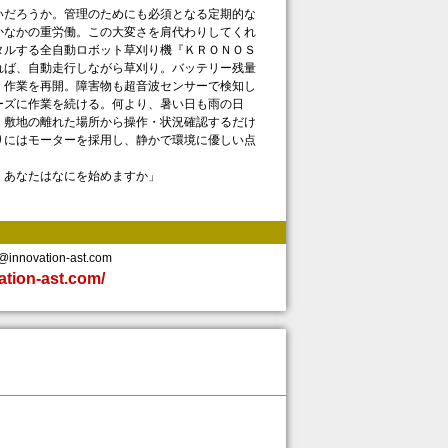
だろうか。管理のためにも必須となる定期的な
かなかの重労働。この大変さを肩代わりしてくれ
タルする全自動ロボット草刈り機『ＫＲＯＮＯＳ
れば、自動走行しながら草刈り。バッテリー残量
、作業を再開。障害物も超音波センサーで検知し
ーズに作業を続ける。何より、暑い日も雨の日
、敷地の離れた場所から操作・状況確認するだけ
りにはモーターを採用し、静かで環境に優しい点
あなたはなにを始めますか」
novation-ast.com
vation-ast.com/