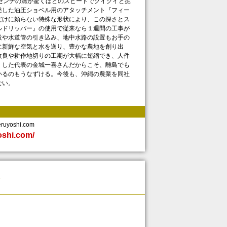
センチの溝が驚くほどのスピードでグイグイと掘
発した油圧ショベル用のアタッチメント『フィー
だけに頼らない特殊な形状により、この深さとス
ルドリッパー』の使用で従来なら１週間の工事が
設や水道管の引き込み、地中水路の設置もお手の
に新鮮な空気と水を送り、豊かな農地を創り出
改良や耕作地切りの工期が大幅に短縮でき、人件
くした代表の金城一喜さんだからこそ、離島でも
いるのもうなずける。今後も、沖縄の農業を同社
。
yoshi.com
yoshi.com/