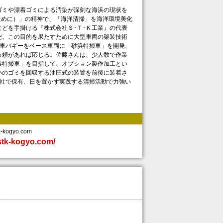
ミや漂着ゴミによる汚染が深刻な海浜の現状を
て海のために）」の精神で、「海洋清掃」を海洋環境美化
どを手掛ける『株式会社Ｓ･Ｔ･Ｋ工業』の代表
だ。この目的を果たすために大型車両の架装技術
応車バギーをベース車両に「砂浜特掃車」を開発、
依頼があれば応じる。佐藤さんは、少人数で作業
浜特掃車」を目指して、オプション製作加工とい
小のゴミを回収する油圧式の装置を前後に装着さ
自社で保有、日を置かず実践する清掃活動で力強い
kogyo.com
stk-kogyo.com/