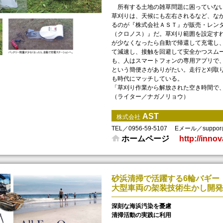
所有する土地の雑草問題に困っていない
草刈りは、天候にも左右されるなど、な
るのが『株式会社ＡＳＴ』が販売・レン
（クロノス）』だ。草刈り範囲を設定す
が少なくなったら自動で帰還して充電し
て減速し、接触を回避して安全かつスム
も、人はスマートフォンの専用アプリで
という簡便さがありがたい。走行と刈取
も時代にマッチしている。
「草刈り作業から解放された空き時間で、
（ライター／ナガノリョウ）
AST
株式会社
TEL／0956-59-5107
Eメール／suppor@in
ホームページ
http://inno
砂浜清掃で活躍する6輪バギー
大型車両の架装技術生かし開発
深刻な海浜汚染を憂慮
清掃活動の実践に利用