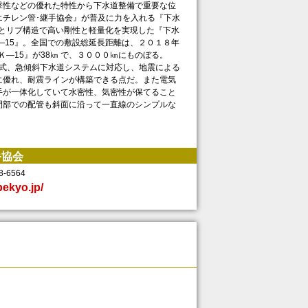
性などの優れた特性から下水道整備で重要な位
エチレン管･継手協会』が普及に力を入れる『下水
』とリブ構造で高い剛性と軽量化を実現した『下水
—15』。全国での敷設総延長距離は、２０１８年
Ｋ—15』が38㎞ で、３０００㎞にものぼる。
式、急傾斜下水道システムに対応し、地震による
に優れ、耐震ラインが構築できる点だ。また電気
手が一体化していて水密性、気密性が保てること
間部での配管も斜面に沿って一直線のシンプルな
手協会
-6564
pekyo.jp/