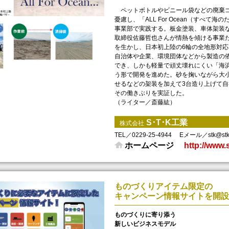
ペットボトルやビニール袋などの廃棄ゴ
憂慮し、「ALL For Ocean（すべ
事業部で実践する。板金塗装、車体架装な
取締役佐藤哲也さんが情熱を傾ける事業
を生かし、日本初上陸の6輪の全地形対
自治体や企業、環境団体などから製造の
でき、しかも軽量で頑丈壊れにくい「海
う形で開発を進めた。砂を掬いながら大
せるなどの架装を加えて3台造り上げて
その働きぶりを実証した。
（ライター／斎藤紘）
S･T･K工業
株式会社
TEL／0229-25-4944
Eメール／stk@stk-
ホームページ
http://www.
ものづくりアイテム限定の
キャンペーン情報サイトを開設
ものづくりに寄り添う
新しいビジネスモデル