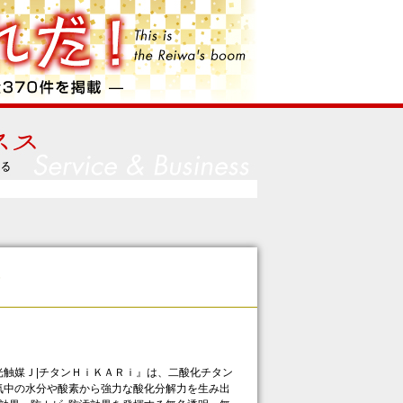
触媒Ｊ|チタンＨｉＫＡＲｉ』は、二酸化チタン
気中の水分や酸素から強力な酸化分解力を生み出