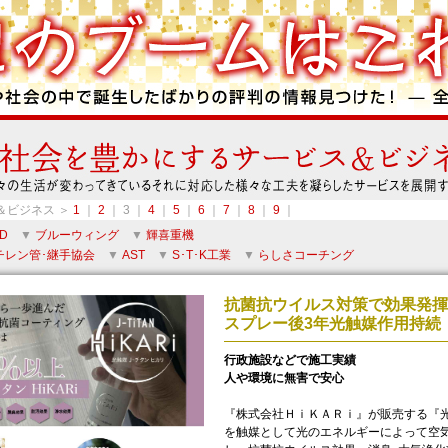
＆ビジネス ＞
1
｜
2
｜ 3 ｜
4
｜
5
｜
6
｜
7
｜
8
｜
9
｜
D
▼
ブルーウィング
▼
輝喜重機
チレン管･継手協会
▼
AST
▼
S･T･K工業
▼
らしさコーチング
抗菌抗ウイルス対策で効果発揮
スプレー後3年光触媒作用持続
行政施設などで施工実績
人や環境に無害で安心
『株式会社ＨｉＫＡＲｉ』が販売する『光
を触媒として光のエネルギーによって空