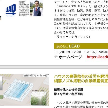
タートした。中でも人気が高いのが、光
『nanozone SOLUTION』だ。
するだけで抗菌、防汚、防臭、防菌、防
く。酸化チタンは、室内のわずかな光で
発性有機化合物）などを水とＣＯ２に分
及び有効性が認められており、お子様や
トだ。病院や飲食店で続々導入されてい
合わせてみては。
（ライター／ナガノリョウ）
LEAD
株式会社
TEL／06-6911-2030
Eメール／lead.des
ホームページ
https://lead
ハウスの農薬散布の苦労を解消
細霧ノズル搭載の自動噴霧装置
残液を残さぬ技術採用
様々な用途に利用可能
ハウス栽培で農薬や液肥の散布作業の苦
ハウスの外で制御装置を操作するだけ、