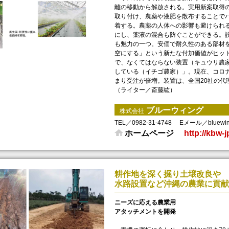
離の移動から解放される。実用新案取得
取り付け、農薬や液肥を散布することで
着する。農薬の人体への影響も避けられ
にし、薬液の混合も防ぐことができる。
も魅力の一つ。安価で耐久性のある部材
空にする」という新たな付加価値がヒッ
で、なくてはならない装置（キュウリ農
している（イチゴ農家）」。現在、コロ
まり受注が倍増。装置は、全国20社の代
（ライター／斎藤紘）
ブルーウィング
株式会社
TEL／0982-31-4748
Eメール／bluewing@
ホームページ
http://kbw-
耕作地を深く掘り土壌改良や
水路設置など沖縄の農業に貢献
ニーズに応える農業用
アタッチメントを開発