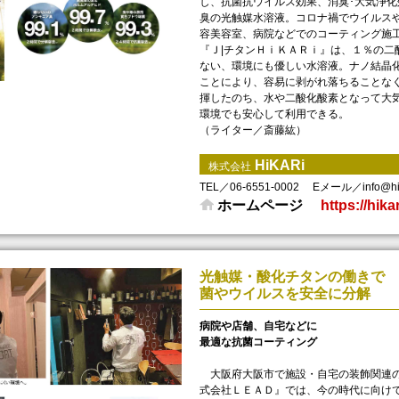
し、抗菌抗ウイルス効果、消臭･大気浄化
臭の光触媒水溶液。コロナ禍でウイルス
容美容室、病院などでのコーティング施
『Ｊ|チタンＨｉＫＡＲｉ』は、１％の二
ない、環境にも優しい水溶液。ナノ結晶
ことにより、容易に剥がれ落ちることな
揮したのち、水や二酸化酸素となって大
環境でも安心して利用できる。
（ライター／斎藤紘）
HiKARi
株式会社
TEL／06-6551-0002
Eメール／info@hika
ホームページ
https://hika
光触媒・酸化チタンの働きで
菌やウイルスを安全に分解
病院や店舗、自宅などに
最適な抗菌コーティング
大阪府大阪市で施設・自宅の装飾関連の
式会社ＬＥＡＤ』では、今の時代に向け