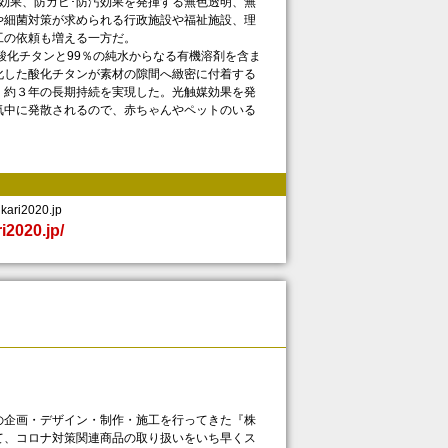
効果、防カビ･防汚効果を発揮する無色透明、無
や細菌対策が求められる行政施設や福祉施設、理
工の依頼も増える一方だ。
酸化チタンと99％の純水からなる有機溶剤を含ま
化した酸化チタンが素材の隙間へ緻密に付着する
く約３年の長期持続を実現した。光触媒効果を発
気中に発散されるので、赤ちゃんやペットのいる
ri2020.jp
ri2020.jp/
企画・デザイン・制作・施工を行ってきた『株
て、コロナ対策関連商品の取り扱いをいち早くス