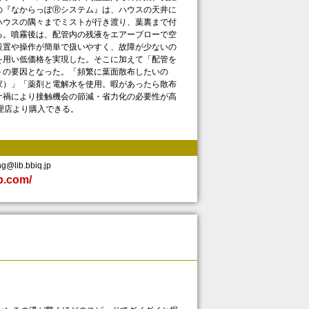
の『なからっぽⓇシステム』は、ハウスの天井に
ハウスの隅々までミストが行き渡り、葉裏まで付
る。噴霧後は、配管内の残液をエアーブローで空
設置や操作が簡単で扱いやすく、故障が少ないの
を用い低価格を実現した。そこに加えて「配管を
トの要因となった。「頻繁に葉面散布したいの
家）」「薬剤と電解水を使用。暇があったら散布
ナ禍により接触機会の節減・省力化の必要性が高
理店より購入できる。
lib.bbiq.jp
jp.com/