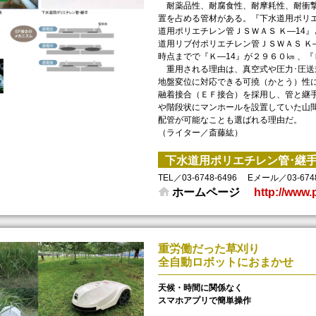
耐薬品性、耐腐食性、耐摩耗性、耐衝撃
置を占める管材がある。『下水道用ポリ
道用ポリエチレン管ＪＳＷＡＳ Ｋ—14
道用リブ付ポリエチレン管ＪＳＷＡＳ Ｋ
時点までで『Ｋ—14』が２９６０㎞ 、『
重用される理由は、真空式や圧力･圧送
地盤変位に対応できる可撓（かとう）性
融着接合（ＥＦ接合）を採用し、管と継
や階段状にマンホールを設置していた山
配管が可能なことも選ばれる理由だ。
（ライター／斎藤紘）
下水道用ポリエチレン管･継
TEL／03-6748-6496
Eメール／03-6748
ホームページ
http://www.
重労働だった草刈り
全自動ロボットにおまかせ
天候・時間に関係なく
スマホアプリで簡単操作