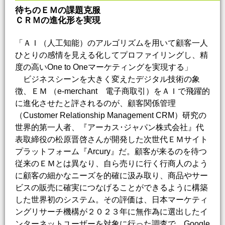
待ちのＥＭの課題克服
ＣＲＭの進化形を実現
「ＡＩ（人工知能）のアルゴリズムを用いて顧客一人
ひとりの感情を見える化してプロファイリングし、精
度の高いOne to Oneマーケティングを実現する」
ビジネスシーンを大きく変えたデジタル技術の象
徴、ＥＭ （e-merchant 電子商取引）をＡＩで飛躍的
に進化させたと評されるのが、顧客関係管理
（Customer Relationship Management CRM）研究の
世界的第一人者、『アーカス･ジャパン株式会社』代
表取締役の松原晋啓さんが開発した次世代ＥＭサイト
プラットフォーム『Arcury』だ。顧客が来るのを待つ
従来のＥＭとは異なり、自ら売りに行く行商人のよう
に顧客の細かなニーズを的確に汲み取り、商品やサー
ビスの販売に確実につなげることができるように構築
した世界初のシステム。その評価は、日本マーケティ
ングリサーチ機構が２０２３年に無作為に選出したイ
ンターネットユーザーを対象に行った調査で、Google