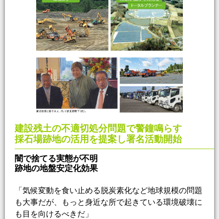
建設残土の不適切処分問題で警鐘鳴らす
採石場跡地の活用を提案し署名活動開始
闇で捨てる実態が不明
跡地の地盤安定化効果
「気候変動を食い止める脱炭素化など地球規模の問題
も大事だが、もっと身近な所で起きている環境破壊に
も目を向けるべきだ」