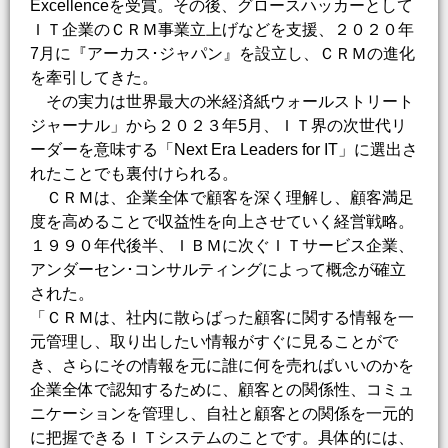
Excellenceを受賞。その後、グロースハッカーとして
ＩＴ企業のＣＲＭ事業立上げなどを支援、２０２０年
7月に『アーカス･ジャパン』を設立し、ＣＲＭの進化
を牽引してきた。
その実力は世界最大の米経済紙ウォールストリート
ジャーナル」から２０２３年5月、ＩＴ界の次世代リ
ーダーを意味する「Next Era Leaders for IT」に選出さ
れたことでも裏付けられる。
ＣＲＭは、企業全体で顧客を深く理解し、顧客満足
度を高めることで収益性を向上させていく経営戦略。
１９９０年代後半、ＩＢＭに次ぐＩＴサービス企業、
アンダーセン･コンサルティングによって概念が確立
された。
「ＣＲＭは、社内に散らばった顧客に関する情報を一
元管理し、取り出したい情報がすぐに見ることがで
き、さらにその情報を元に誰に何を売ればいいのかを
企業全体で認知するために、顧客との関係性、コミュ
ニケーションを管理し、自社と顧客との関係を一元的
に把握できるＩＴシステムのことです。具体的には、