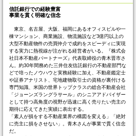
信託銀行での経験豊富
事業を貫く明確な信念
東京、名古屋、大阪、福岡にあるオフィスビルや一
棟マンション、商業施設、物流施設など3億円以上の
大型不動産物件の売買仲介で成約をスピーディに実現
する実力に熱視線が注がれる経営者がいる。『株式会
社日本不動産パートナーズ』代表取締役の青木晋市さ
ん。約30年間務めた三井住友信託銀行の不動産部門な
どで培ったノウハウと実務経験に加え、不動産鑑定士
や証券アナリスト、宅地建物取引士の資格が裏付ける
専門知識、米国の世界トップクラスの総合不動産会社
「ジョーンズラングラサール」のシニアアドバイザー
として持つ高角度の視野が迅速に高く売りたい売主の
期待に応えてきた実績に表出する。
「素人が損をする不動産業界の構図を変える」「絶対
に売主に損をさせない」。青木さんが事業で貫く信念
だ。