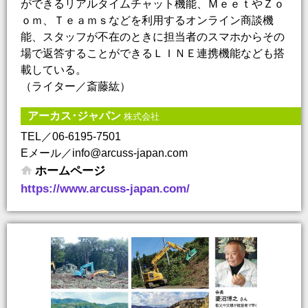
ができるリアルタイムチャット機能、ＭｅｅｔやＺｏ
ｏｍ、Ｔｅａｍｓなどを利用するオンライン商談機
能、スタッフが不在のときに担当者のスマホからその
場で返答することができるＬＩＮＥ連携機能なども搭
載している。
（ライター／斎藤紘）
アーカス･ジャパン
株式会社
TEL／06-6195-7501
Eメール／info@arcuss-japan.com
ホームページ
https://www.arcuss-japan.com/