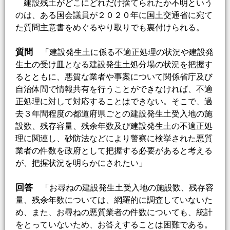
建設残土がどこにどれだけ捨てられたか不明という
のは、ある国会議員が２０２０年に国土交通省に宛て
た質問主意書をめぐるやり取りでも裏付けられる。
質問
「建設発生土に係る不適正処理の状況や建設発
生土の受け皿となる建設発生土処分場の状況を把握す
るとともに、悪質な業者や事案について関係省庁及び
自治体間で情報共有を行うことができなければ、不適
正処理に対して対応することはできない。そこで、過
去３年間程度の都道府県ごとの建設発生土受入地の施
設数、残存容量、残余年数及び建設発生土の不適正処
理に関連し、砂防法などにより警察に検挙された悪質
業者の件数を政府として把握する必要があると考える
が、把握状況を明らかにされたい」
回答
「お尋ねの建設発生土受入地の施設数、残存容
量、残余年数については、網羅的に調査していないた
め、また、お尋ねの悪質業者の件数についても、統計
をとっていないため、お答えすることは困難である。