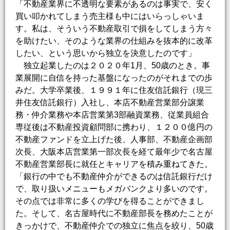
「不動産業界に不透明な要素があるのは事実で、安く
買い叩かれてしまう売主様も中にはいらっしゃいま
す。私は、そういう不動産取引で損をしてしまう方々
を助けたい、そのような業界の仕組みを抜本的に改革
したい、という思いから独立を決意したのです」
独立起業したのは２０２０年1月、50歳のとき。事
業展開に自信を持った基盤になったのがそれまでの歩
みだ。大学卒業後、１９９１年に住友信託銀行（現三
井住友信託銀行）入社し、本店不動産営業部分譲業
務・仲介業務や本店営業第3部融資業務、従業員組合
専従後は不動産投資顧問部に携わり、１２００億円の
不動産ファンドを立上げた後、人事部、不動産企画部
次長、大阪本店営業第一部次長を経て最年少で名古屋
不動産営業部長に就任とキャリアを積み重ねてきた。
「銀行の中でも不動産仲介ができるのは信託銀行だけ
で、取り扱いメニューもメガバンクより多いのです。
その点では非常に多くの学びを得ることができまし
た。そして、名古屋時代に不動産部長を務めたことが
きっかけで、不動産仲介での独立に焦点を絞り、50歳