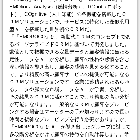
EMOtional Analysis（感情分析）、RObot（ロボッ
ト）、COgnitive（人工知能）の各機能を搭載したＣ
ＲＭソリューションで、サービスに特化した疑似汎用
型ＡＩを搭載した世界初のＣＲＭだ。
「『EMOROCO』は、新世代ＣＲＭのコンセプトであ
るパーソナライズドＣＲＭに基づいて開発しました。
数値として把握できる定量データと顧客情報に当たる
定性データをＡＩが分析し、顧客の性格や感情を含む
深い情報を導き出し、顧客の感情を見える化すること
で、より精度の高い顧客サービスの提供が可能になる
ＣＲＭソリューションです。企業に蓄積されたあらゆ
るデータや膨大な市場データをＡＩが学習、分析し、
その結果をＣＲＭに活かすことでより精度の高い分析
が可能になります。一般的なＣＲＭで顧客をグルーピ
ングする場合はマーケターの手が加わりますので長い
時間と複雑なグルーピングを行う必要がありますが、
『EMOROCO』はＡＩが導き出したグループに対して
多段階分析をかけて顧客の特徴を自動計算します。常