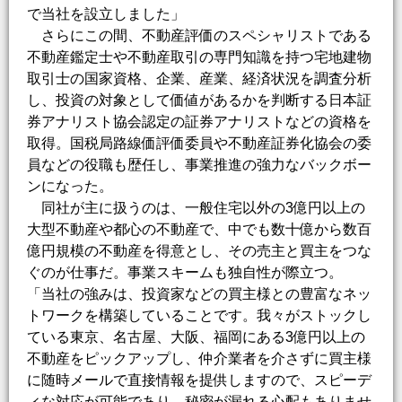
で当社を設立しました」
さらにこの間、不動産評価のスペシャリストである
不動産鑑定士や不動産取引の専門知識を持つ宅地建物
取引士の国家資格、企業、産業、経済状況を調査分析
し、投資の対象として価値があるかを判断する日本証
券アナリスト協会認定の証券アナリストなどの資格を
取得。国税局路線価評価委員や不動産証券化協会の委
員などの役職も歴任し、事業推進の強力なバックボー
ンになった。
同社が主に扱うのは、一般住宅以外の3億円以上の
大型不動産や都心の不動産で、中でも数十億から数百
億円規模の不動産を得意とし、その売主と買主をつな
ぐのが仕事だ。事業スキームも独自性が際立つ。
「当社の強みは、投資家などの買主様との豊富なネッ
トワークを構築していることです。我々がストックし
ている東京、名古屋、大阪、福岡にある3億円以上の
不動産をピックアップし、仲介業者を介さずに買主様
に随時メールで直接情報を提供しますので、スピーデ
ィな対応が可能であり、秘密が漏れる心配もありませ