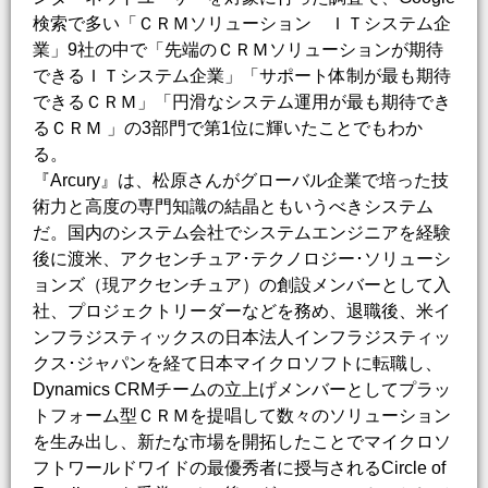
検索で多い「ＣＲＭソリューション ＩＴシステム企
業」9社の中で「先端のＣＲＭソリューションが期待
できるＩＴシステム企業」「サポート体制が最も期待
できるＣＲＭ」「円滑なシステム運用が最も期待でき
るＣＲＭ 」の3部門で第1位に輝いたことでもわか
る。
『Arcury』は、松原さんがグローバル企業で培った技
術力と高度の専門知識の結晶ともいうべきシステム
だ。国内のシステム会社でシステムエンジニアを経験
後に渡米、アクセンチュア･テクノロジー･ソリューシ
ョンズ（現アクセンチュア）の創設メンバーとして入
社、プロジェクトリーダーなどを務め、退職後、米イ
ンフラジスティックスの日本法人インフラジスティッ
クス･ジャパンを経て日本マイクロソフトに転職し、
Dynamics CRMチームの立上げメンバーとしてプラッ
トフォーム型ＣＲＭを提唱して数々のソリューション
を生み出し、新たな市場を開拓したことでマイクロソ
フトワールドワイドの最優秀者に授与されるCircle of