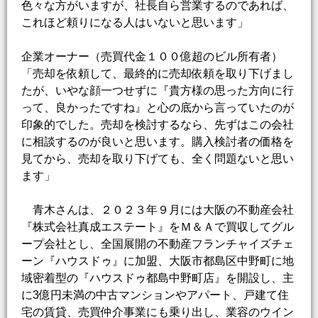
色々な方がいますが、社長自ら営業するのであれば、
これほど頼りになる人はいないと思います」
企業オーナー（売買代金１００億超のビル所有者）
「売却を依頼して、最終的に売却依頼を取り下げまし
たが、いやな顔一つせずに『貴方様の思った方向に行
って、良かったですね』と心の底から言っていたのが
印象的でした。売却を検討するなら、先ずはこの会社
に相談するのが良いと思います。購入検討者の価格を
見てから、売却を取り下げても、全く問題ないと思い
ます」
青木さんは、２０２３年９月には大阪の不動産会社
『株式会社真成エステート』をＭ＆Ａで買収してグル
ープ会社とし、全国展開の不動産フランチャイズチェ
ーン『ハウスドゥ』に加盟、大阪市都島区中野町に地
域密着型の『ハウスドゥ都島中野町店』を開設し、主
に3億円未満の中古マンションやアパート、戸建て住
宅の賃貸、売買仲介事業にも乗り出し、業容のウイン