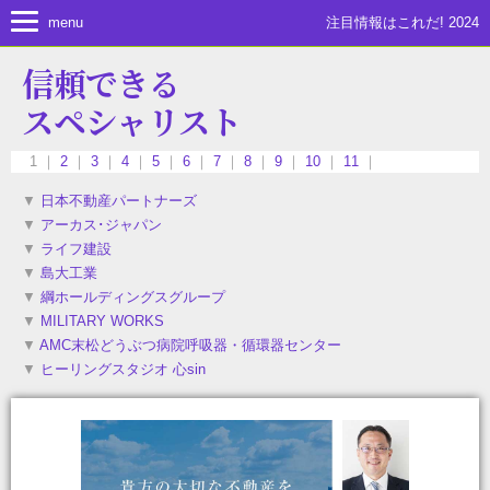
menu
注目情報はこれだ! 2024
信頼できる
スペシャリスト
1 ｜
2
｜
3
｜
4
｜
5
｜
6
｜
7
｜
8
｜
9
｜
10
｜
11
｜
▼
日本不動産パートナーズ
▼
アーカス･ジャパン
▼
ライフ建設
▼
島大工業
▼
綱ホールディングスグループ
▼
MILITARY WORKS
▼
AMC末松どうぶつ病院呼吸器・循環器センター
▼
ヒーリングスタジオ 心sin