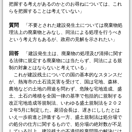
把握する考えがあるのかとのお尋ねについては、これ
らを把握することは考えていない」
質問
「不要とされた建設発生土については廃棄物処
理法上の廃棄物とみなし、同法による処理を行うべき
という考え方もあるが、政府の見解を示されたい」
回答
「建設発生土は、廃棄物の処理及び清掃に関す
る法律に規定する廃棄物には当たらず、同法による規
制の対象とはならないと考えている」
これが建設残土についての国の基本的なスタンスだ
が、熱海市の土石流災害を受けて、国は宅地、森林、
農地などの土地の用途を問わず、危険な宅地造成、盛
土、土石の堆積を全国一律の基準で包括的に規制する
改正宅地造成等規制法、いわゆる盛土規制法を２０２
２年5月に制定した。菱沼会長は、遅きにししたとは
いえ一歩前進と評価する一方、盛土規制法は処分場で
の処分の仕方に関するもので、処分場の絶対数が不足
している以上、建設残土の不適切投棄問題の解決には