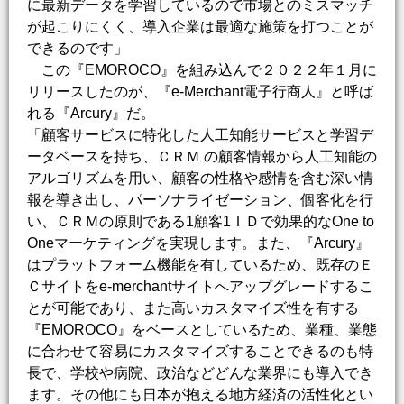
に最新データを学習しているので市場とのミスマッチ
が起こりにくく、導入企業は最適な施策を打つことが
できるのです」
この『EMOROCO』を組み込んで２０２２年１月に
リリースしたのが、『e-Merchant電子行商人』と呼ば
れる『Arcury』だ。
「顧客サービスに特化した人工知能サービスと学習デ
ータベースを持ち、ＣＲＭ の顧客情報から人工知能の
アルゴリズムを用い、顧客の性格や感情を含む深い情
報を導き出し、パーソナライゼーション、個客化を行
い、ＣＲＭの原則である1顧客1ＩＤで効果的なOne to
Oneマーケティングを実現します。また、『Arcury』
はプラットフォーム機能を有しているため、既存のＥ
Ｃサイトをe-merchantサイトへアップグレードするこ
とが可能であり、また高いカスタマイズ性を有する
『EMOROCO』をベースとしているため、業種、業態
に合わせて容易にカスタマイズすることできるのも特
長で、学校や病院、政治などどんな業界にも導入でき
ます。その他にも日本が抱える地方経済の活性化とい