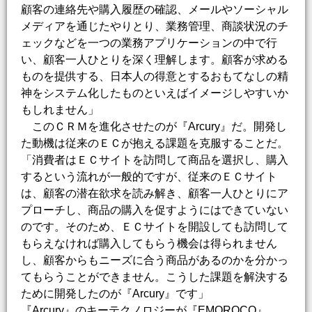
顧客の連絡先や購入履歴の確認、メールやソーシャル
メディアを通じたやりとり、業務管理、商談状況のチ
ェックなどを一つの業務アプリケーションの中で行
い、顧客一人ひとりを深く理解します。顧客が求める
ものを提供する、日本人の得意とするおもてなしの精
神をシステム化したものといえばイメージしやすいか
もしれません」
このＣＲＭを進化させたのが『Arcury』だ。開発し
た動機は従来のＥＣが抱える課題を克服することだ。
「消費者はＥＣサイトを訪問して商品を選択し、購入
するという流れが一般的ですが、従来のＥＣサイト
は、顧客の潜在欲求を読み解き、顧客一人ひとりにア
プローチし、商品の購入を促すようにはできていない
のです。そのため、ＥＣサイトを開設しても訪問して
もらえなければ購入してもらう機会は得られません
し、顧客からもニーズに合う商品があるのかを分かっ
てもらうことができません。こうした課題を解決する
ために開発したのが『Arcury』です」
『Arcury』のキーテクノロジーが『EMOROCO』。