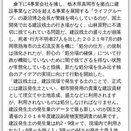
傘下に4事業会社を擁し、栃木県真岡市を拠点に建
設事業など20を超える事業を展開する『ライフグルー
プ』の菱沼博之会長が警鐘を鳴らしているのが、国土
開発で出る建設残土の行き場がなく、山林原野に不適
切に捨てられている問題だ。建設残土の盛り土が崩落
し、死者･行方不明者27人を出した２０２１年7月の静
岡県熱海市の土石流災害を機に「処分の仕方」の規制
は強化されたが、肝心の「処分場の確保」について行
政が機能していないために闇で捨てざるを得ない状態
が常態化していると指摘、新たな処分場を生み出す独
自のアイデアの実現に向けて行動を開始した。
「建設残土は、建設現場で発生する土のことで、正式
には建設発生土といい、都市開発用の貴重な建設資材
として埋立てや土地造成、盛土などに利用されます
が、利用されないものは処分しなければなりません。
建設発生土の発生量のデータで最も新しいのが国土交
通省の２０１８年度建設副産物実態調査の結果です。
建設発生土の発生量は約2・9億㎥で、現場内で利用さ
れた1・6億㎥を除く1・3億㎥の44％が発生土受入地