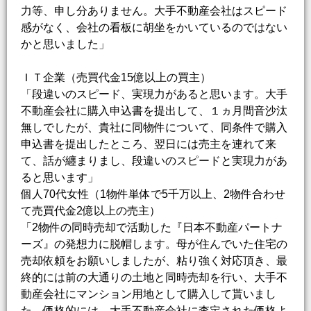
力等、申し分ありません。大手不動産会社はスピード
感がなく、会社の看板に胡坐をかいているのではない
かと思いました」
ＩＴ企業（売買代金15億以上の買主）
「段違いのスピード、実現力があると思います。大手
不動産会社に購入申込書を提出して、１ヵ月間音沙汰
無しでしたが、貴社に同物件について、同条件で購入
申込書を提出したところ、翌日には売主を連れて来
て、話が纏まりまし、段違いのスピードと実現力があ
ると思います」
個人70代女性（1物件単体で5千万以上、2物件合わせ
て売買代金2億以上の売主）
「2物件の同時売却で活動した『日本不動産パートナ
ーズ』の発想力に脱帽します。母が住んでいた住宅の
売却依頼をお願いしましたが、粘り強く対応頂き、最
終的には前の大通りの土地と同時売却を行い、大手不
動産会社にマンション用地として購入して貰いまし
た。価格的には、大手不動産会社に査定された価格よ