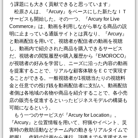
う課題にも大きく貢献できると思っています」
松原さんは、『Arcury』をベースにした新たなＩＴ
サービスも開始した。その一つ、『Arcury for Live
Commerce』は、動画を利用しながら単なる商品の説
明に止まっている通販サイトとは異なり、『Arcury』
と動画配信を用いて、視聴者が配信者の動画を視聴
し、動画内で紹介された商品を購入できるサービス
だ。視聴者の閲覧履歴や購入履歴から『EMOROCO』
が視聴者の好みを学習し、ニーズに沿った内容の動画
を提案することで、リアルな顧客体験をＥＣで実現す
ることができる。一般視聴者が1視聴当たりの視聴料
金と任意での投げ銭を動画配信者に支払い、動画配信
者側は各地域の名物や商品を紹介することで、各小売
店の販売を促進するといったビジネスモデルの構築も
可能になるという。
もう一つのサービスが『Arcury for Location』。
『Arcury』と位置情報を用いて、狩猟やイベント、災
害時の救助活動などチーム内の動きをリアルタイムで
把握し、作戦の計画から遂行、評価までを支援するサ