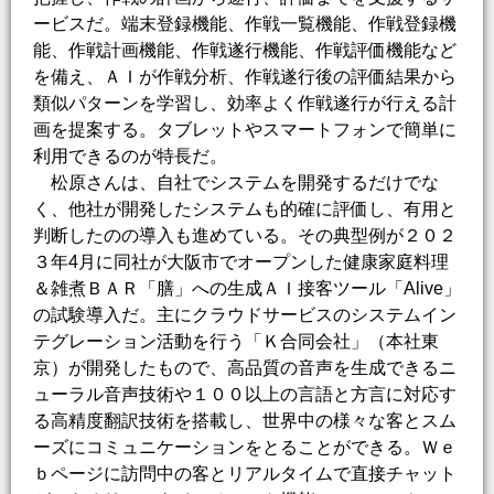
ービスだ。端末登録機能、作戦一覧機能、作戦登録機
能、作戦計画機能、作戦遂行機能、作戦評価機能など
を備え、ＡＩが作戦分析、作戦遂行後の評価結果から
類似パターンを学習し、効率よく作戦遂行が行える計
画を提案する。タブレットやスマートフォンで簡単に
利用できるのが特長だ。
松原さんは、自社でシステムを開発するだけでな
く、他社が開発したシステムも的確に評価し、有用と
判断したのの導入も進めている。その典型例が２０２
３年4月に同社が大阪市でオープンした健康家庭料理
＆雑煮ＢＡＲ「膳」への生成ＡＩ接客ツール「Alive」
の試験導入だ。主にクラウドサービスのシステムイン
テグレーション活動を行う「Ｋ合同会社」（本社東
京）が開発したもので、高品質の音声を生成できるニ
ューラル音声技術や１００以上の言語と方言に対応す
る高精度翻訳技術を搭載し、世界中の様々な客とスム
ーズにコミュニケーションをとることができる。Ｗｅ
ｂページに訪問中の客とリアルタイムで直接チャット