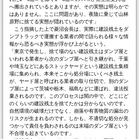
へ搬出されているとありますが、その実態は明らかで
はありません。ここに問題があり、夜陰に乗じて山林
原野に捨てる実態が隠れているのです」
こう指摘した上で菱沼会長は、実際に建設残土をダ
ンプトラックで運搬する業者の間で語られる様々な情
報から恐るべき実態が浮かび上がるという。
「東京で発生し、捨て場のない建設残土はダンプ屋と
いわれる業者から次のダンプ屋へと引き継がれ、千葉
や埼玉などにあるストックヤードという建設残土集積
場に集められ、本来そこから処分場にいくべき残土
が、ヤード屋と呼ばれる業者の取り仕切で、別のダン
プ屋によって茨城や栃木、福島などに運ばれ、違法投
棄されるのです。このプロセスは闇の中で、どこにど
のくらいの建設残土を捨てたかは分からないのです。
自然環境の破壊だけでなく、崩落や有害物質の漏出の
リスクが生まれるのです。しかも、不適切な処分が見
つかって責任を負わされるのは末端のダンプ屋という
不合理も起きているのです」