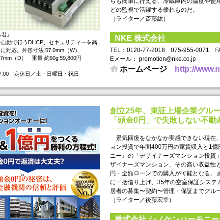
らも簡単に行える。冷蔵庫内の温度や使
どの監視で活躍する優れものだ。
（ライター／斎藤紘）
ら君』
NKE 株式会社
を自動で行うDHCP、セキュリティーを高
TEL： 0120-77-2018 075-955-0071 
に対応。外形寸法 57.0mm（W）
.7mm（D） 重量 約90g 59,800円
Eメール： promotion@nke.co.jp
ホームページ
http://www.n
17:00 定休日／土・日曜日・祝日
創立25年、東証上場企業グル
「頭金0円」で失敗しない不動
景気回復をなかなか実感できない現在、
ョン投資で年間400万円の家賃収入と1
ニー』の「デザイナーズマンション投資」
ザイナーズマンション、その高い収益性
円・全額ローンでの購入が可能となる。ま
に一括借り上げ、35年の空室保証システ
居者の募集〜契約〜管理・保証までグルー
（ライター／後藤宏幸）
株式会社 シノケンハーモニー