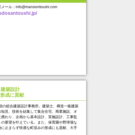
ール：info@mansiontoushi.com
fudosantoushi.jp/
る建築設計
形成に貢献
屈指の総合建築設計事務所。建築士、構造一級建築
の知見、技術を結集して集合住宅、商業施設、オ
に携わり、企画から基本設計、実施設計、工事監
トの要望を叶えている。また、保育園や野球場な
物に止まらず快適な町並みの形成にも貢献、大手