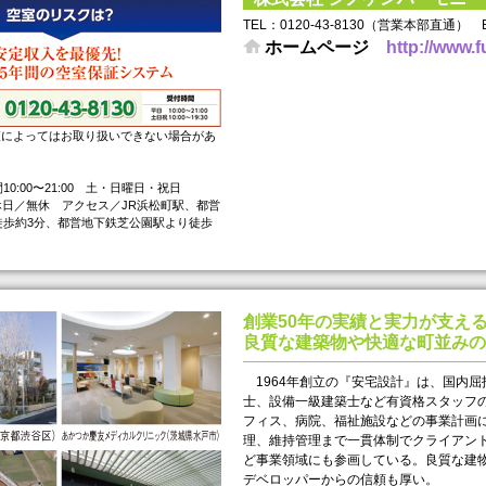
TEL： 0120-43-8130（営業本部直通） Eメ
ホームページ
http://www.
査によってはお取り扱いできない場合があ
0:00〜21:00 土・日曜日・祝日
0 定休日／無休 アクセス／JR浜松町駅、都営
徒歩約3分、都営地下鉄芝公園駅より徒歩
創業50年の実績と実力が支え
良質な建築物や快適な町並みの
1964年創立の『安宅設計』は、国内
士、設備一級建築士など有資格スタッフ
フィス、病院、福祉施設などの事業計画
理、維持管理まで一貫体制でクライアン
ど事業領域にも参画している。良質な建
デベロッパーからの信頼も厚い。