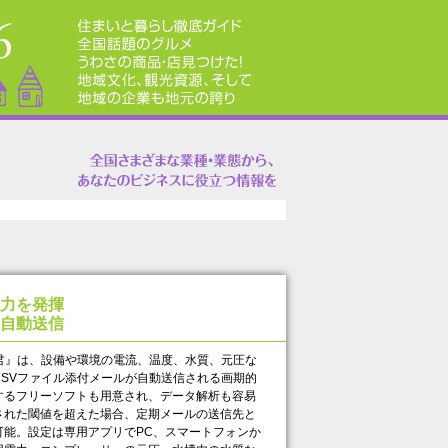
力を発揮
自動送信
君』は、設備や環境の電流、温度、水質、元圧な
SVファイル添付メールが自動送信される画期的
するフリーソフトも用意され、データ解析も容易
された閾値を超えた場合、定期メールの送信先と
可能。設定は専用アプリでPC、スマートフォンか