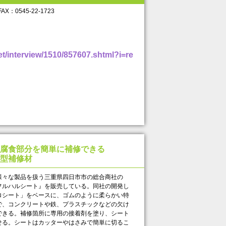
 FAX： 0545-22-1723
/interview/1510/857607.shtml?i=re
腐食部分を簡単に補修できる
型補修材
々な製品を扱う三重県四日市市の総合商社の
フルハルシート』を販売している。同社の開発し
ロシート」をベースに、ゴムのように柔らかい特
で、コンクリートや鉄、プラスチックなどの欠け
できる。補修箇所に専用の接着剤を塗り、シート
せる。シートはカッターやはさみで簡単に切るこ