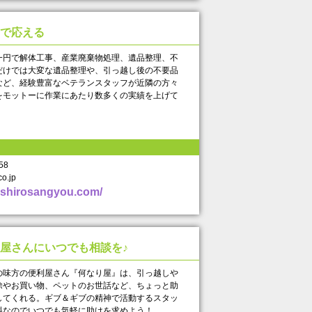
で応える
円で解体工事、産業廃棄物処理、遺品整理、不
だけでは大変な遺品整理や、引っ越し後の不要品
など、経験豊富なベテランスタッフが近隣の方々
をモットーに作業にあたり数多くの実績を上げて
6958
o.jp
oshirosangyou.com/
屋さんにいつでも相談を♪
味方の便利屋さん『何なり屋』は、引っ越しや
除やお買い物、ペットのお世話など、ちょっと助
してくれる。ギブ＆ギブの精神で活動するスタッ
料なのでいつでも気軽に助けを求めよう！