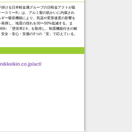
掛ける日本軽金属グループの日軽金アクトが販
レースリー®』は、アルミ製の筋かいに内蔵され
ルギー吸収機能により、気温や変形速度の影響を
発揮し、地震の揺れを30〜50%低減する。ま
469）「壁倍率2.4」を取得し、制震機能付きの耐
、安全・安心・安価の3つの「安」で応えている。
nikkeikin.co.jp/act/