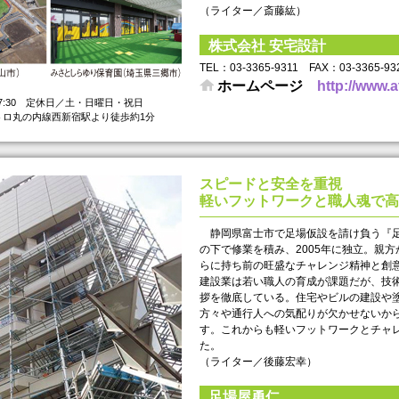
（ライター／斎藤紘）
株式会社 安宅設計
TEL： 03-3365-9311 FAX： 03-3365-93
ホームページ
http://www.a
17:30 定休日／土・日曜日・祝日
トロ丸の内線西新宿駅より徒歩約1分
スピードと安全を重視
軽いフットワークと職人魂で高
静岡県富士市で足場仮設を請け負う『足
の下で修業を積み、2005年に独立。親
らに持ち前の旺盛なチャレンジ精神と創
建設業は若い職人の育成が課題だが、技
拶を徹底している。住宅やビルの建設や
方々や通行人への気配りが欠かせないか
す。これからも軽いフットワークとチャ
た。
（ライター／後藤宏幸）
足場屋勇仁