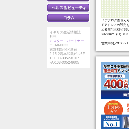
『アナログ型れん
IPアドレスの設定
める暗号化技術SSL
イギリス生活情報誌
×32.8mm（H）×93
月刊
ミスター・パートナー
営業時間／9:00〜
〒160-0022
東京都新宿区新宿
2-15-2岩本和裁ビル5F
TEL.03-3352-8107
FAX.03-3352-8605