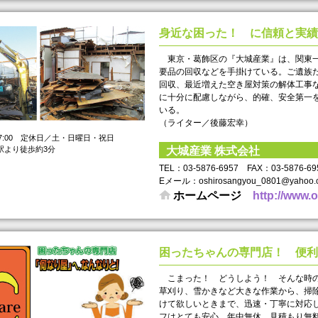
身近な困った！ に信頼と実績
東京・葛飾区の『大城産業』は、関東一
要品の回収などを手掛けている。ご遺族
回収、最近増えた空き屋対策の解体工事
に十分に配慮しながら、的確、安全第一
いる。
（ライター／後藤宏幸）
17:00 定休日／土・日曜日・祝日
駅より徒歩約3分
大城産業 株式会社
TEL： 03-5876-6957 FAX： 03-5876-
Eメール：oshirosangyou_0801@yahoo.c
ホームページ
http://www.
困ったちゃんの専門店！ 便利
こまった！ どうしよう！ そんな時の
草刈り、雪かきなど大きな作業から、掃
けて欲しいときまで、迅速・丁寧に対応
フはとても安心。年中無休、見積もり無