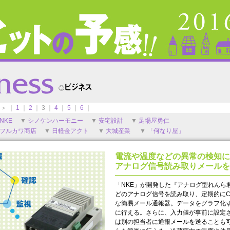
 ＞ ｜
1
｜
2
｜ 3 ｜
4
｜
5
｜
6
｜
NKE
▼
シノケンハーモニー
▼
安宅設計
▼
足場屋勇仁
フルカワ商店
▼
日軽金アクト
▼
大城産業
▼
「何なり屋」
電流や温度などの異常の検知に
アナログ信号読み取りメールを
「NKE」が開発した『アナログ型れんら
どのアナログ信号を読み取り、定期的にC
な簡易メール通報器。データをグラフ化
に行える。さらに、入力値が事前に設定
は別の担当者に通報メールを送ることも