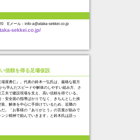
20 Eメール：info-a@ataka-sekkei.co.jp
taka-sekkei.co.jp/
い信頼を得る足場仮設
場屋勇仁』。代表の鈴木一弘氏は、厳格な親方
方から学んだスピードや解体のしやすい組み方、さ
意工夫で建設現場を支え、高い信頼を得ている。
術・安全面の指導ばかりでなく、きちんとした挨
塗装、解体を中心に手掛けているため、近隣の
らだ。「お客様の『ありがとう』の言葉が励みで
レンジ精神で励んでいきます」と鈴木氏は語っ