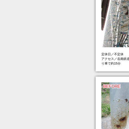
定休日／不定休
アクセス／岳南鉄道
り車で約15分