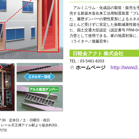
アルミニウム・化成品の製造・販売を手
売する新築木造在来工法用制震装置『ブ
た、履歴ダンパーの塑性変形によるエネ
ほとんど受けずに安定した振動減衰性能を
た、国土交通大臣認定（認定番号 FRM-0
力壁として使用できる。家の地震対策に
（ライター／後藤宏幸）
日軽金アクト 株式会社
TEL：03-5461-8203
ホームページ
http://www2.
17:30 定休日／土・日曜日・祝日
ノレール天王洲アイル駅より徒歩約3分、
約7分