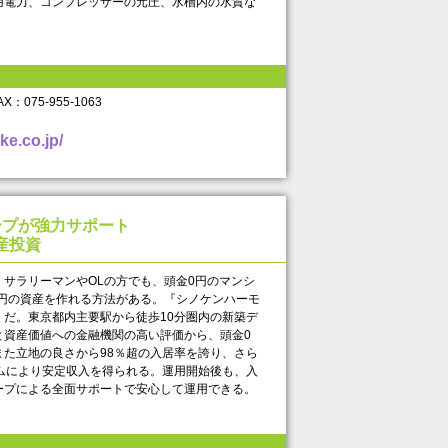
用電力、コンプレッサーの元圧、水槽内の水質な
FAX： 075-955-1063
ke.co.jp/
ープが強力サポート
産投資
サラリーマンやOLの方でも、頭金0円のマンシ
億円の資産を作れる方法がある。『シノケンハーモ
だ。東京都内主要駅から徒歩10分圏内の新築デ
と資産価値への金融機関の高い評価から、頭金0
た立地の良さから98％超の入居率を誇り、さら
ムにより安定収入を得られる。運用開始後も、入
プによる全面サポートで安心して運用できる。