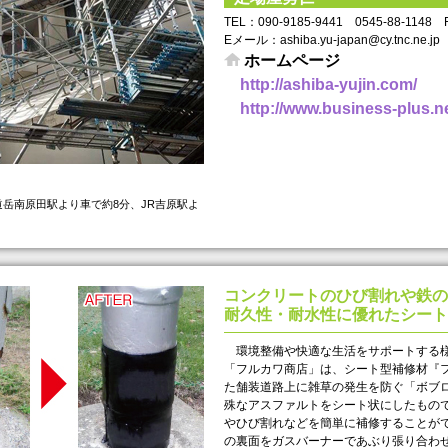
TEL： 090-9185-9441 0545-88-1148
Eメール：ashiba.yu-japan@cy.tnc.ne.jp
ホームページ
http://ashiba-yujin.com/
http://www.business-plus.net
岳南原田駅より車で約8分、JR吉原駅よ
コンクリートのひび割れや鉄の
耐久性・耐水性に優れたシート
環境整備や快適な生活をサポートする様
「フルカワ商店」は、シート型補修材『
た舗装道路上に雑草の発生を防ぐ「ボブ
殊なアスファルトをシート状にしたもの
やひび割れなどを簡単に補修することが
の裏面をガスバーナーであぶり張り合わ