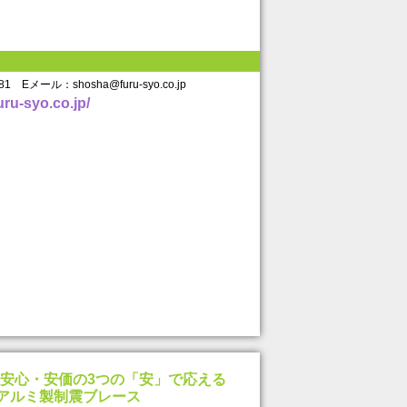
681 Eメール：shosha@furu-syo.co.jp
uru-syo.co.jp/
安心・安価の3つの「安」で応える
るアルミ製制震ブレース