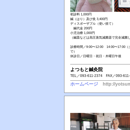
初診料 1,000円
鍼（はり）及び灸 3,400円
ディスボーザブル（使い捨て）
鍼代金 200円
小児治療 1,000円
（鍼皿などは高圧蒸気減菌器で完全減菌
診療時間／9:00〜12:00 14:00〜17:00
で）
休診日／日曜日・祝日・木曜日午後
よつもと鍼灸院
TEL／ 093-611-2374 FAX／ 093-611
ホームページ
http://yotsu