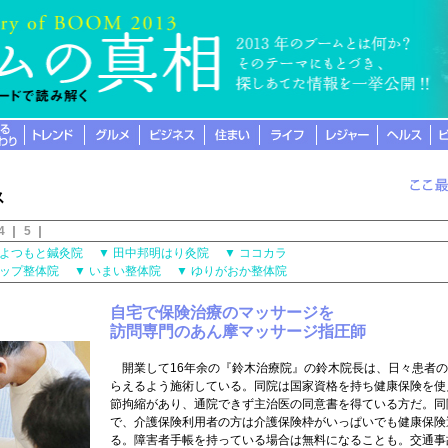
4
｜
5
｜
よつもと鍼灸院
▼
田中邦明はり灸院
▼
ココカラ
ョップ整体院
▼
いまい整体院
▼
ゆりがおか整体院
自宅で保険治療のマッサージを
訪問専門のあん摩マッサージ指圧師
開業して16年余の『鈴木治療院』の鈴木院長は、日々患者の
らえるよう施術している。同院は国家資格を持ち健康保険を使
節拘縮があり、通院できず主治医の同意書を得ている方だ。同
で、介護保険利用者の方は介護保険枠がいっぱいでも健康保険
る。障害者手帳を持っている場合は無料になることも。交通事