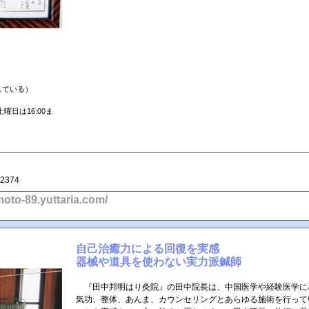
している）
（土曜日は16:00ま
-2374
moto-89.yuttaria.com/
自己治癒力による回復を実感
器械や道具を使わない実力派鍼師
『田中邦明はり灸院』の田中院長は、中国医学や経験医学に
気功、整体、あんま、カウンセリングとあらゆる施術を行って