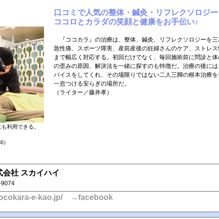
口コミで人気の整体・鍼灸・リフレクソロジー
ココロとカラダの笑顔と健康をお手伝い♪
『ココカラ』の治療は、整体、鍼灸、リフレクソロジーを三
急性痛、スポーツ障害、産前産後の妊婦さんのケア、ストレス
まで幅広く対応する。初回だけでなく、毎回施術前に問診と体
の歪みの原因、解決法を一緒に探すのも特徴だ。治療の後には
バイスをしてくれ、その場限りではない二人三脚の根本治療を
一息つける安らぎの場所だ。
（ライター／藤井孝）
にも利用できる。
30）
式会社 スカイハイ
-9074
ocokara-e-kao.jp/
→facebook