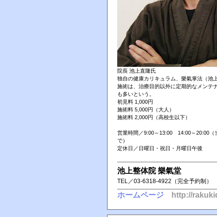
院長 池上直隆氏
独自の健康カリキュラム、樂氣掌法（池
施術は、治療目的以外に定期的なメンテ
も多いという。
初見料 1,000円
施術料 5,000円（大人）
施術料 2,000円（高校生以下）
営業時間／9:00～13:00 14:00～20:00
で）
定休日／日曜日・祝日・月曜日午後
池上整体院 樂氣堂
TEL／ 03-6318-4922（完全予約制） 0
ホームページ
http://rakuk