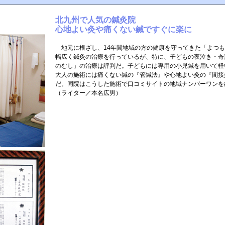
北九州で人気の鍼灸院
心地よい灸や痛くない鍼ですぐに楽に
地元に根ざし、14年間地域の方の健康を守ってきた「よつも
幅広く鍼灸の治療を行っているが、特に、子どもの夜泣き・奇
のむし」の治療は評判だ。子どもには専用の小児鍼を用いて軽
大人の施術には痛くない鍼の『管鍼法』や心地よい灸の『間接
だ。同院はこうした施術で口コミサイトの地域ナンバーワンを
（ライター／本名広男）