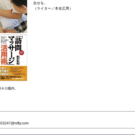
合せを。
（ライター／本名広男）
6キロ圏内。
日
3247@nifty.com