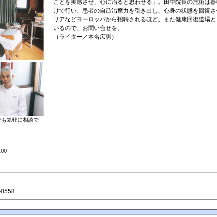
ことを実感させ、心に治ると思わせる」。田中院長の施術は器
けで行い、患者の自己治癒力を引き出し、心身の状態を回復さ
リアなどヨーロッパから招聘されるほど。また健康回復道場と
いるので、お問い合せを。
（ライター／本名広男）
でも気軽に相談で
00
-0558