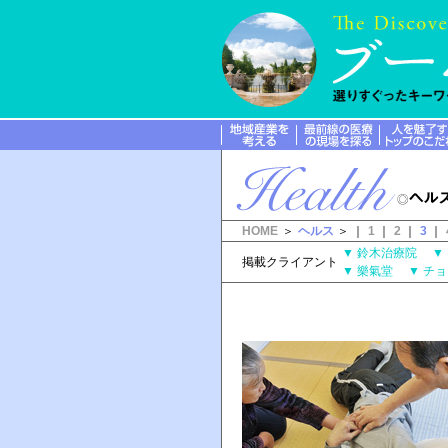
HOME
＞
ヘルス
＞ ｜
1
｜
2
｜
3
｜
▼
鈴木治療院
▼
掲載クライアント
▼
樂氣堂
▼
チ