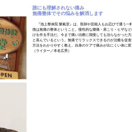
誰にも理解されない痛み
無痛整体でその悩みを解消します
『池上整体院 樂氣堂』は、医師や芸能人もお忍びで通う一
徴は無痛の整体ということ。慢性的な腰痛・肩こり・ヒザなど
けを作る手法だ。今まで痛い治療に我慢しても治らなかった方
と喜んでいるという。無痛でリラックスできるのが治癒を促進
方法をわかりやすく教え、自身のケアで痛みが出にくい体に変
（ライター／本名広男）