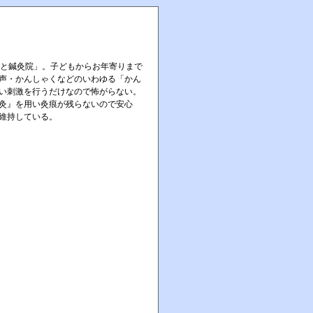
と鍼灸院」。子どもからお年寄りまで
声・かんしゃくなどのいわゆる「かん
い刺激を行うだけなので怖がらない。
灸』を用い灸痕が残らないので安心
維持している。