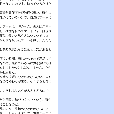
起きないものです。待っているだけだ
高経営責任者矢野浩行代表だ。確かに
仕掛けているわけで、自然にブームに
。ブームは一時のもの。例えばスマー
しい性能を持つスマートフォンは現れ
商品で良いと思う人はいないでしょ
から層を絞ったブームを狙う。ただそ
し矢野代表はそこに落とし穴があると
頂点の時期。売れたらそれで満足して
なので、売れている時に力を抜いては
をしておかなければなりません。だか
かねません」
会社を拡張しなければならない。人も
なので終わりが来る。そうすると増え
い。それはリスクが大きすぎるので
だと倒産に結びつくのだという。確か
うことなのだ。
品の力か、見極めなければならない。
多い。たまたま欠けてた市場ニーズに