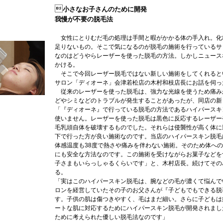

小さなお子さんのために開発
我慢が不要の脱毛法
女性にとりむだ毛の処理は手間と暇がかかる体の手入れ。化
足りないもの。そこで気になるのが脱毛の施術を行っているサ
なのはどうやらレーザーを使った脱毛の方法。しかしニュース
かける。
そこで今回レーザー脱毛ではない新しい施術をしてくれると
サロン「ディオーネ」会津若松店の木村和枝店長にお話を伺っ
従来のレーザーを使った脱毛は、強力な光線を使うため痛み
どやシミなどのトラブルが発生することがあったが、同店の新
「『ディオーネ』で行っている脱毛の方法であるハイパースキ
使いません。レーザーを使った脱毛は黒色に反応するレーザー
毛乳頭自体を破壊するものでした。それらは侵襲性が高く体に
下で行った方が良い施術なのです。当店のハイパースキン脱毛
体感温度も38度で熱さや痛みを伴わない施術。そのため体へ
にも安全な方法なのです。この施術を受けながらお菓子などを
子さまもいらっしゃるくらいです」と、木村店長。続けてその
る。
「実はこのハイパースキン脱毛は、腕などの毛が濃くて悩んで
ロンを経営していたその子のお父さんが『子どもでもできる脱
す。子供の肌は傷つきやすく、毛はまだ細い。さらに子どもは
ートな肌に対応するためにハイパースキン脱毛が開発されまし
ために考えられた優しい脱毛法なのです」