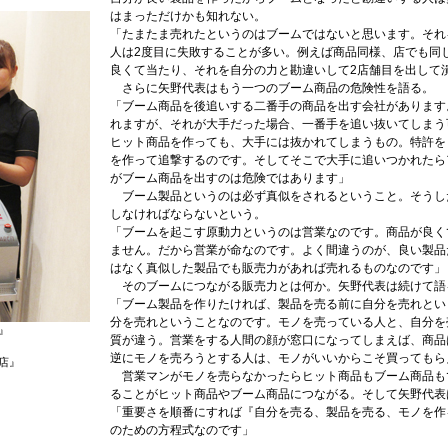
はまっただけかも知れない。
「たまたま売れたというのはブームではないと思います。それ
人は2度目に失敗することが多い。例えば商品同様、店でも同
良くて当たり、それを自分の力と勘違いして2店舗目を出して
さらに矢野代表はもう一つのブーム商品の危険性を語る。
「ブーム商品を後追いする二番手の商品を出す会社があります
れますが、それが大手だった場合、一番手を追い抜いてしまう
ヒット商品を作っても、大手には抜かれてしまうもの。特許を
を作って追撃するのです。そしてそこで大手に追いつかれたら
がブーム商品を出すのは危険ではあります」
ブーム製品というのは必ず真似をされるということ。そうし
しなければならないという。
「ブームを起こす原動力というのは営業なのです。商品が良く
ません。だから営業が命なのです。よく間違うのが、良い製品
はなく真似した製品でも販売力があれば売れるものなのです」
そのブームにつながる販売力とは何か。矢野代表は続けて語
「ブーム製品を作りたければ、製品を売る前に自分を売れとい
分を売れということなのです。モノを売っている人と、自分を
』
質が違う。営業をする人間の顔が窓口になってしまえば、商品
逆にモノを売ろうとする人は、モノがいいからこそ買ってもら
台店』
営業マンがモノを売らなかったらヒット商品もブーム商品も
ることがヒット商品やブーム商品につながる。そして矢野代表
「重要さを順番にすれば『自分を売る、製品を売る、モノを作
のための方程式なのです」