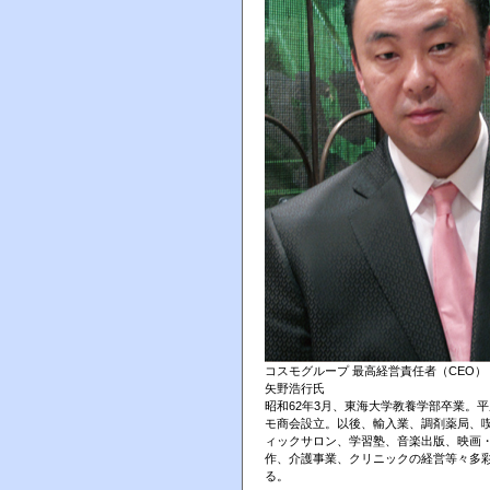
コスモグループ 最高経営責任者（CEO）
矢野浩行氏
昭和62年3月、東海大学教養学部卒業。平
モ商会設立。以後、輸入業、調剤薬局、
ィックサロン、学習塾、音楽出版、映画
作、介護事業、クリニックの経営等々多
る。