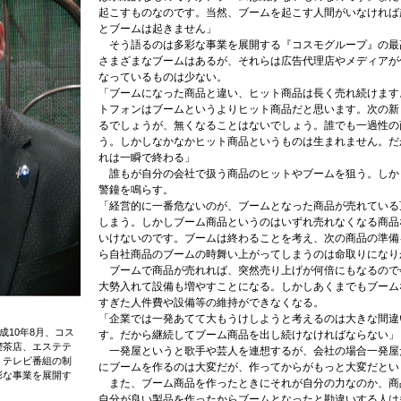
起こすものなのです。当然、ブームを起こす人間がいなければ
とブームは起きません」
そう語るのは多彩な事業を展開する『コスモグループ』の最
さまざまなブームはあるが、それらは広告代理店やメディアが
なっているものは少ない。
「ブームになった商品と違い、ヒット商品は長く売れ続けます
トフォンはブームというよりヒット商品だと思います。次の新
るでしょうが、無くなることはないでしょう。誰でも一過性の
う。しかしなかなかヒット商品というものは生まれません。だ
れは一瞬で終わる」
誰もが自分の会社で扱う商品のヒットやブームを狙う。しか
警鐘を鳴らす。
「経営的に一番危ないのが、ブームとなった商品が売れている
しまう。しかしブーム商品というのはいずれ売れなくなる商品
いけないのです。ブームは終わることを考え、次の商品の準備
ら自社商品のブームの時舞い上がってしまうのは命取りになり
ブームで商品が売れれば、突然売り上げが何倍にもなるので
大勢入れて設備も増やすことになる。しかしあくまでもブーム
すぎた人件費や設備等の維持ができなくなる。
「企業では一発あてて大もうけしようと考えるのは大きな間違
成10年8月、コス
す。だから継続してブーム商品を出し続けなければならない」
喫茶店、エステテ
一発屋というと歌手や芸人を連想するが、会社の場合一発屋
・テレビ番組の制
にブームを作るのは大変だが、作ってからがもっと大変だとい
彩な事業を展開す
また、ブーム商品を作ったときにそれが自分の力なのか、商
自分が良い製品を作ったからブームとなったと勘違いする人は