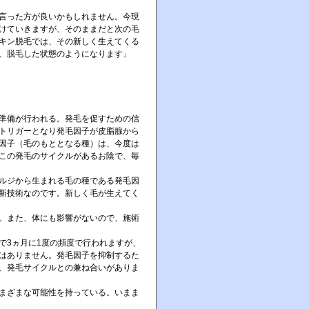
言った方が良いかもしれません。今現
けていきますが、そのままだと次の毛
キン脱毛では、その新しく生えてくる
、脱毛した状態のようになります」
準備が行われる。発毛を促すための信
トリガーとなり発毛因子が皮脂腺から
因子（毛のもととなる種）は、今度は
この発毛のサイクルがあるお陰で、毎
ルジから生まれる毛の種である発毛因
新技術なのです。新しく毛が生えてく
。また、体にも影響がないので、施術
で3ヵ月に1度の頻度で行われますが、
はありません。発毛因子を抑制するた
、発毛サイクルとの兼ね合いがありま
まざまな可能性を持っている。いまま