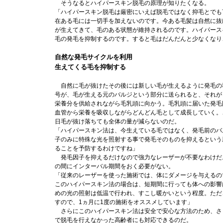
そうなるとハイパースキン脱毛の原理が知りたくなる。
「ハイパースキン脱毛は厳密にいえば脱毛ではなく抑毛とでも
在ある毛には一切手を加えないのです。今ある毛髪は自然に抜
が生えてきて、毛のある状態が維持されるのです。ハイパース
毛の発毛を抑制するのです。すると毛はだんだんと少なくなり
自然な発毛サイクルを利用
生えてくる毛を抑制する
自然に毛が抜けたその後には新しい毛が生えるように発毛の
号が、毛が生える元のバルジという部分に送られると、それが
栄養分を供給されながら毛乳頭に向かう。毛乳頭に届いた発毛
血管から栄養を吸収しながらどんどん毛として成長していく。
日毛が抜け落ちても全体の量が減らないのだ。
「ハイパースキン法は、今生えている毛ではなく、発毛前のバ
子のみに特殊な光を照射する事で発毛そのものを抑えるという
ることを予防するわけですね」
発毛因子を抑えるだけなので強力なレーザーが不要なわけだ
の間にインターバル期間をおく必要がない。
「従来のレーザーを使った施術では、体にダメージを与えるの
このハイパースキン法の場合は、短期間に行っても体への影響
めの光の照射は低温で行われ、すこし暖かいという程度。ただ
すので、1ヵ月に1度の施術をオススメしています」
さらにこのハイパースキン法は安全で安心な方法のため、さ
で脱毛を行えなかった高齢者にも対応できるのだ。