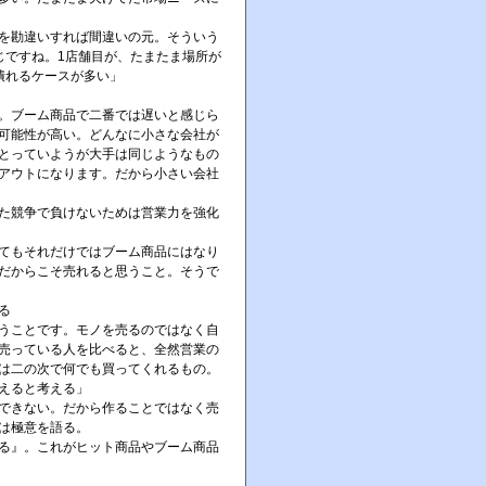
を勘違いすれば間違いの元。そういう
じですね。1店舗目が、たまたま場所が
潰れるケースが多い」
。ブーム商品で二番では遅いと感じら
可能性が高い。どんなに小さな会社が
とっていようが大手は同じようなもの
アウトになります。だから小さい会社
た競争で負けないためは営業力を強化
てもそれだけではブーム商品にはなり
だからこそ売れると思うこと。そうで
る
うことです。モノを売るのではなく自
売っている人を比べると、全然営業の
は二の次で何でも買ってくれるもの。
えると考える」
できない。だから作ることではなく売
は極意を語る。
る』。これがヒット商品やブーム商品