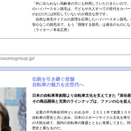
「外に出られない高齢者の方にも利用していただきたいので、
のハイパースキン脱毛は、子どもや大人すべての世代をカバー
のおひげには対応していないのが残念な所です」
自然な発毛サイクルの原理を応用したハイパースキン脱毛。
安心なこの脱毛法で、もう「我慢する脱毛」は過去のものにな
（ライター／本名広男）
kosumogroup.jp/
伝統を引き継ぐ老舗
自転車の魅力を次世代へ
日本の自転車草創期より自転車文化を支えてきた『深谷産
その商品開発と充実のラインナップは、ファンの心を捉え
企業の平均寿命30年といわれる中、２０１１年で創業１００
自転車の歴史と共に歩み、日本のスポーツサイクル文化を牽引
の大戦を経て、国内の自転車の隆盛とともに発展してきた。同
歴史と重なるのだ。