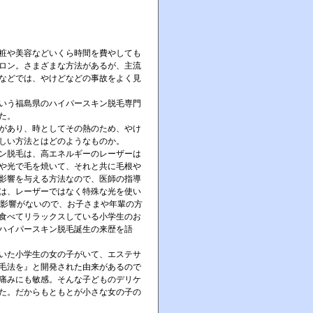
粧や美容などいくら時間を費やしても
ロン。さまざまな方法があるが、主流
などでは、やけどなどの事故をよく見
いう福島県のハイパースキン脱毛専門
た。
があり、時としてその熱のため、やけ
しい方法とはどのようなものか。
ン脱毛は、高エネルギーのレーザーは
や光で毛を焼いて、それと共に毛根や
影響を与える方法なので、医師の指導
は、レーザーではなく特殊な光を使い
の影響がないので、お子さまや年輩の方
食べてリラックスしている小学生のお
ハイパースキン脱毛誕生の来歴を語
いた小学生の女の子がいて、エステサ
毛法を』と開発された由来があるので
痛みにも敏感。そんな子どものデリケ
た。だからもともとが小さな女の子の