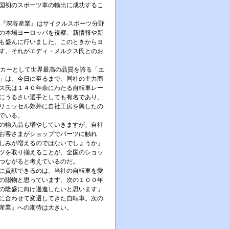
国初のスポーツ車の輸出に成功するこ
ら『深谷産業』はサイクルスポーツ分野
の本場ヨーロッパを視察、新情報や新
も盛んに行いました。このときからヨ
す。それがエディ・メルクス氏とのお
ーカーとして世界最高の品質を誇る「エ
」は、今日に至るまで、同社の主力商
ス氏は１４０年余にわたる自転車レー
にうるさい選手としても有名であり、
リュッセル郊外に自社工房を興したの
でいる。
の輸入品も増やしていきますが、自社
お客さまがショップでパーツに触れ
しみが増えるのではないでしょうか」
ツを取り揃えることが、全国のショッ
つながると考えているのだ。
に貢献できるのは、当社の自転車を愛
の賜物と思っています。次の１００年
の隆盛に向け邁進したいと思います」
に合わせて変遷してきた自転車。次の
産業』への期待は大きい。