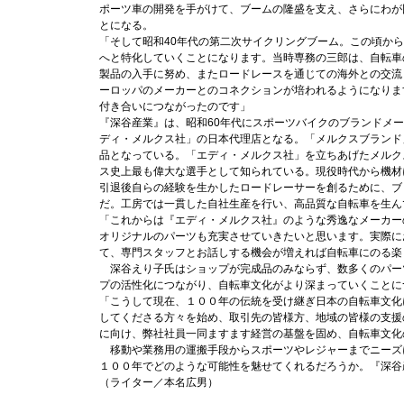
ポーツ車の開発を手がけて、ブームの隆盛を支え、さらにわが
とになる。
「そして昭和40年代の第二次サイクリングブーム。この頃か
へと特化していくことになります。当時専務の三郎は、自転車
製品の入手に努め、またロードレースを通じての海外との交流
ーロッパのメーカーとのコネクションが培われるようになりま
付き合いにつながったのです」
『深谷産業』は、昭和60年代にスポーツバイクのブランドメ
ディ・メルクス社」の日本代理店となる。「メルクスブランド
品となっている。「エディ・メルクス社」を立ちあげたメルク
ス史上最も偉大な選手として知られている。現役時代から機材
引退後自らの経験を生かしたロードレーサーを創るために、ブ
だ。工房では一貫した自社生産を行い、高品質な自転車を生ん
「これからは『エディ・メルクス社』のような秀逸なメーカー
オリジナルのパーツも充実させていきたいと思います。実際に
て、専門スタッフとお話しする機会が増えれば自転車にのる楽
深谷えり子氏はショップが完成品のみならず、数多くのパー
プの活性化につながり、自転車文化がより深まっていくことに
「こうして現在、１００年の伝統を受け継ぎ日本の自転車文化
してくださる方々を始め、取引先の皆様方、地域の皆様の支援
に向け、弊社社員一同ますます経営の基盤を固め、自転車文化
移動や業務用の運搬手段からスポーツやレジャーまでニーズ
１００年でどのような可能性を魅せてくれるだろうか。『深谷
（ライター／本名広男）