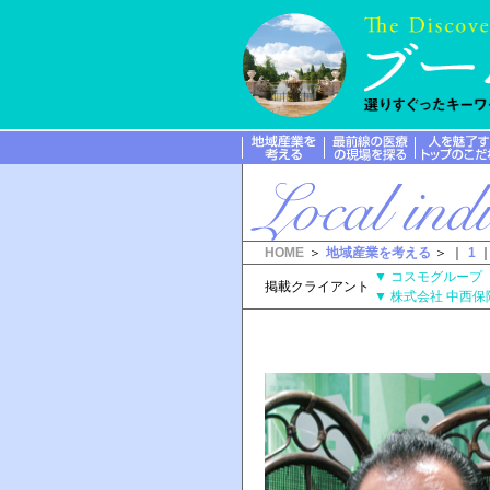
HOME
＞
地域産業を考える
＞ ｜
1
▼
コスモグルー
掲載クライアント
▼
株式会社 中西