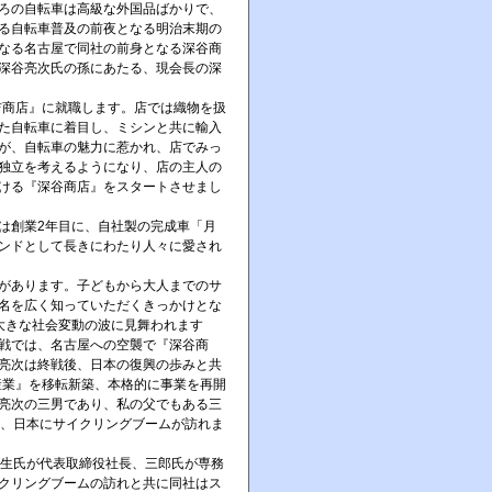
ろの自転車は高級な外国品ばかりで、
る自転車普及の前夜となる明治末期の
なる名古屋で同社の前身となる深谷商
深谷亮次氏の孫にあたる、現会長の深
吉商店』に就職します。店では織物を扱
た自転車に着目し、ミシンと共に輸入
が、自転車の魅力に惹かれ、店でみっ
独立を考えるようになり、店の主人の
ける『深谷商店』をスタートさせまし
は創業2年目に、自社製の完成車「月
ンドとして長きにわたり人々に愛され
があります。子どもから大人までのサ
名を広く知っていただくきっかけとな
大きな社会変動の波に見舞われます
戦では、名古屋への空襲で『深谷商
亮次は終戦後、日本の復興の歩みと共
産業』を移転新築、本格的に事業を再開
亮次の三男であり、私の父でもある三
代、日本にサイクリングブームが訪れま
生氏が代表取締役社長、三郎氏が専務
クリングブームの訪れと共に同社はス