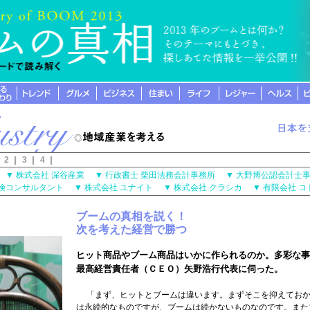
｜
2
｜
3
｜
4
｜
プ
▼
株式会社 深谷産業
▼
行政書士 柴田法務会計事務所
▼
大野博公認会計士
保険コンサルタント
▼
株式会社 ユナイト
▼
株式会社 クラシカ
▼
有限会社 
ブームの真相を説く！
次を考えた経営で勝つ
ヒット商品やブーム商品はいかに作られるのか。多彩な事
最高経営責任者（ＣＥＯ）矢野浩行代表に伺った。
「まず、ヒットとブームは違います。まずそこを抑えておか
は永続的なものですが、ブームは続かないものなのです。また