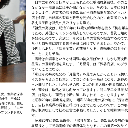
日本に初めて自転車が伝えられたのは明治維新前後。そのこ
なかなか一般庶民には手が届かなかった。その後、日本におけ
１９１１年、創業者の深谷亮次氏が当時自転車産業のメッカと
店を創業し自転車の製造と販売を開始したのだ。創業者である
谷えり子氏は祖父の足取りをふり返る。
「祖父の亮次は、明治33年に14歳で綿織物等を扱う『梅村鎌
うため、外国からミシンを輸入していたのですが、普及し始め
を始めたのです。亮次は、その自転車の営業を担当するのです
ちりと自転車に関する業務を身に付けていきました。やがて、
後押しもあり、『深谷産業』の前身となる、自転車の卸を手が
た」と、えり子氏。
当時は自転車というと外国製の輸入品ばかり。しかし亮次氏
星号」の登録商標を果たす。「月星号」は「深谷商店」のブラ
ていくことになる。
「私はその時の祖父の『月星号』を見てみたかったという想い
イズをそろえた自転車としてロングセラー商品になり、深谷の
った商品でした。しかしその後、2つの世界大戦や世界恐慌の
が、亮次は、敢然と立ち向かっていきます。特に第二次世界大
三女。創業者深谷
店』は消失し、商売は中断に追い込まれることになりますが、
就任、平成19
に昭和20年に再出発を図り、昭和28年に元の店の地に『深谷
会長に就任。自社
し、自転車業界の長老と呼ばれるまでとなったのです。この頃
に展開し、「エデ
郎が取締役として社の経営に参画しました。そして昭和30年
外ブランドを取り
す」
昭和30年に亮次氏逝去、『深谷産業』は、亮次氏の長男の滋
取締役として兄弟両輪での経営体制となる。この頃第一次サイ