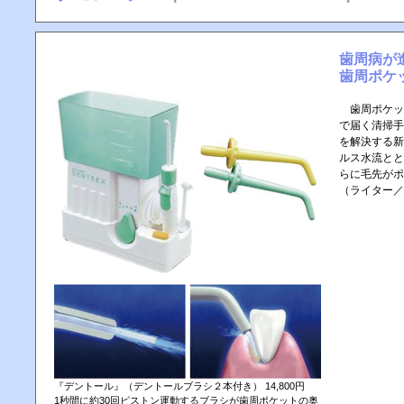
歯周病が
歯周ポケ
歯周ポケッ
で届く清掃手
を解決する新
ルス水流とと
らに毛先がポ
（ライター／
『デントール』（デントールブラシ２本付き） 14,800円
1秒間に約30回ピストン運動するブラシが歯周ポケットの奥