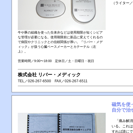
（ライター／
牛や豚の組織を使った生体弁などは使用期限が短くシビア
な管理が必要になる。使用期限前に新品に変えてくれるの
で病院やクリニックとの信頼関係が厚い。『リバー・メデ
ィック』が扱う心臓ペースメーカーとカテーテル（左
上）。
営業時間／9:00〜18:00 定休日／土・日曜日・祝日
株式会社 リバー・メディック
TEL／ 026-267-6500 FAX／ 026-267-6511
磁気を使
自分で治
「痛み解消
いる。これは
すれば誰にで