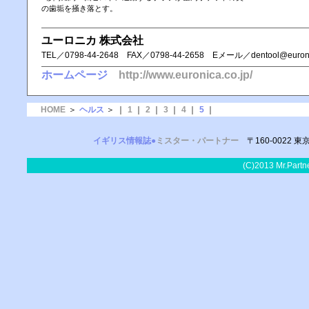
の歯垢を掻き落とす。
ユーロニカ 株式会社
TEL／ 0798-44-2648 FAX／ 0798-44-2658 Eメール／dentool@euronic
ホームページ
http://www.euronica.co.jp/
HOME
＞
ヘルス
＞ ｜
1
｜
2
｜
3
｜
4
｜
5
｜
イギリス情報誌●
ミスター・パートナー
〒160-0022 東
(C)2013 Mr.Pa