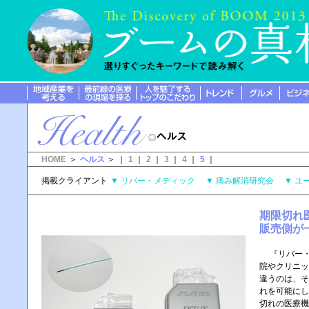
HOME
＞
ヘルス
＞ ｜
1
｜
2
｜
3
｜
4
｜
5
｜
掲載クライアント
▼
リバー・メディック
▼
痛み解消研究会
▼
ユ
期限切れ
販売側が
『リバー・
院やクリニッ
違うのは、そ
れを可能にし
切れの医療機