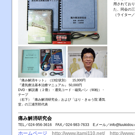
用されており
た、同会の三
（ライター／
『痛み解消キット』（13症状別） 15,000円
『通気療法基本治療マニュアル』 50,000円
DVD・解説書（２冊）・通気コード・磁気バン（90粒）・
テープ
（右下）「痛み解消研究会」および「はり・きゅう院 通気
堂」の三浦芳郎代表
痛み解消研究会
TEL／ 024-956-3616 FAX／ 024-983-7633 Eメール／info@tuukidou.c
ホームページ
http://www.itami110.net/
http://www.