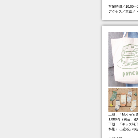
営業時間／10:00
アクセス／東京メ
上段：『Mother
1,080円（税込、
下段：『キッズ靴下
料別） 出産祝い