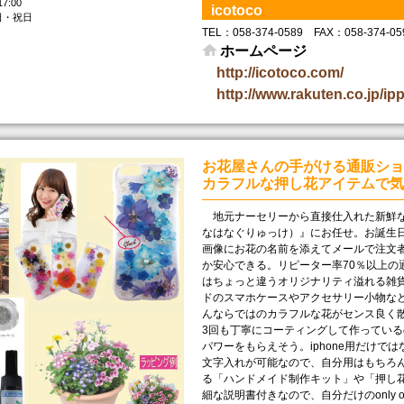
17:00
icotoco
日・祝日
TEL： 058-374-0589 FAX： 058-374-0
ホームページ
http://icotoco.com/
http://www.rakuten.co.jp/ip
お花屋さんの手がける通販ショ
カラフルな押し花アイテムで気
地元ナーセリーから直接仕入れた新鮮な花
なはなぐりゅっけ）』にお任せ。お誕生
画像にお花の名前を添えてメールで注文
か安心できる。リピーター率70％以上の
はちょっと違うオリジナリティ溢れる雑
ドのスマホケースやアクセサリー小物な
んならではのカラフルな花がセンス良く
3回も丁寧にコーティングして作ってい
パワーをもらえそう。iphone用だけ
文字入れが可能なので、自分用はもちろ
る「ハンドメイド制作キット」や「押し
細な説明書付きなので、自分だけのonly 