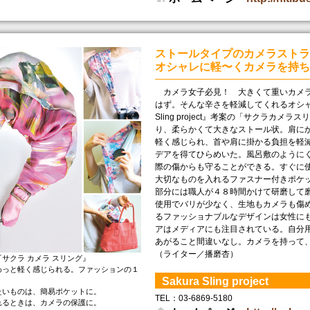
ストールタイプのカメラストラ
オシャレに軽〜くカメラを持ち
カメラ女子必見！ 大きくて重いカメラ
はず。そんな辛さを軽減してくれるオシャ
Sling project』考案の「サクラカ
り、柔らかくて大きなストール状。肩に
軽く感じられ、首や肩に掛かる負担を軽
デアを得てひらめいた。風呂敷のように
際の傷からも守ることができる。すぐに
大切なものを入れるファスナー付きポケ
部分には職人が４８時間かけて研磨して
使用でバリが少なく、生地もカメラも傷
るファッショナブルなデザインは女性に
アはメディアにも注目されている。自分
あがること間違いなし。カメラを持って、
（ライター／播磨杏）
サクラ カメラ スリング』
わっと軽く感じられる。ファッションの１
Sakura Sling project
たいものは、簡易ポケットに。
TEL： 03-6869-5180
れるときは、カメラの保護に。