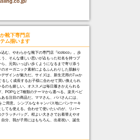
asling.co.jp/
か靴下専門店
テム揃います
む、やわらかな靴下の専門店『icotoco』。歩
こう、そんな優しい思いが込もった社名を持つブ
から、元気いっぱい歩くようになるまで寄り添う
りのオーガニック素材によるふんわりした肌触り
いデザインが魅力だ。サイズは、新生児用の7㎝か
ぐるしく成長するお子様に合わせて買い換えられ
いるのも嬉しい。オススメは毎日履きかえられる
PPY、POPなど7種類のテーマから選べる。楽天ベビ
もある注目の商品だ。ママさん、パパさんには、
をご用意。シンプルなキャンバス地にパンケーキ
としても使える。合わせて使いたいのが、リバー
のクラッチバッグ。程よい大きさでお着替えやオ
。自分、我が子用にはもちろん、出産祝い、誕生