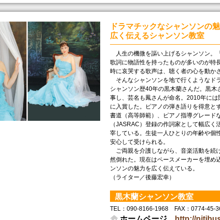
ドラマチックなシャンソンの魅
広く伝えるシャンソン教室
人生の機微を謳い上げるシャンソン。「
歌詞に物語性を持ったものが多いのが特
時に哀哭する歌声は、聴く者の心を動か
そんなシャンソンを地で行くようなドラ
シャンソン歴40年の黒木蘭さんだ。黒木
事し、芸名も鳳さんが命名。2010年に
に入賞した。ピアノの弾き語りを得意と
書道（高等師範）、ピアノ指導グレード
（JASRAC）登録の作詞家として幅広
宰している。生徒一人ひとりの年齢や個
安心して受けられる。
ご両親を介護しながら、音楽活動を続ける
然倒れた。現在はペースメーカーを埋め
ンソンの魅力を広く伝えている。
（ライター／後藤宏幸）
黒木蘭シャンソン教室
TEL： 090-8166-1968 FAX： 0774-45-
ホームページ
http://niti