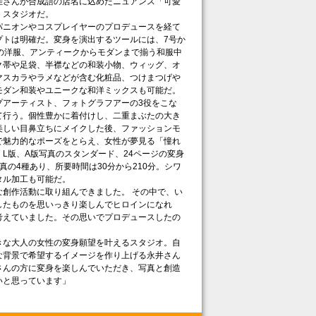
佳さんが合成語の店名に込めたニュアンス「可愛
」スタジオだ。
パニオンやコスプレイヤーのプロデュースを経て
プトは明確だ。変身を演出するツールには、7号か
の洋服、アンティークからモダンまで揃う和服中
ク帯や足袋、半襟などの和装小物、ウィッグ、オ
マスカラやラメなどが含む化粧品、つけまつげや
モダン和装やユニークな和洋ミックスも可能だ。
プアーティスト、フォトグラフアーの3役をこな
て行う。個性豊かに着付けし、二重まぶたの大き
美しい目鼻立ちにメイクした後、ファッションモ
で魅力的なポーズをとらえ、女性が夢見る「憧れ
L版、A版写真のスタンダード、24ページの変身
の4種あり、所要時間は30分から210分。シワ
タル加工も可能だ。
創作活動に取り組んできました。 その中で、い
したものを思いっきり楽しんでヒロインになれ
考えていました。その思いでプロデュースしたの
な大人の女性の変身願望を叶えるスタジオ。自
な背景で希望するイメージを作り上げる永井さん
さんの方に変身を楽しんでいただき、写真と創造
いと思っています」