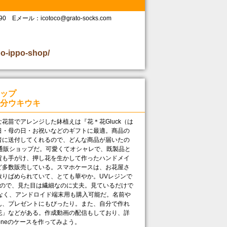
590 Eメール：icotoco@grato-socks.com
po-ippo-shop/
ップ
分ウキウキ
苗でアレンジした鉢植えは『花＊花Gluck（は
日・母の日・お祝いなどのギフトに最適。商品の
者に送付してくれるので、どんな商品が届いたの
通販ショップだ。可愛くてオシャレで、既製品と
貨も手がけ、押し花を生かして作ったハンドメイ
ど多数販売している。スマホケースは、お花屋さ
散りばめられていて、とても華やか。UVレジンで
るので、見た目は繊細なのに丈夫。見ているだけで
ではなく、アンドロイド端末用も購入可能だ。名前や
ん、プレゼントにもぴったり。また、自分で作れ
花」などがある。作成動画の配信もしており、詳
oneのケースを作ってみよう。