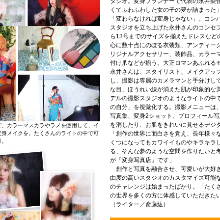
タジオ。変身プランナーで代表の永井梨
くてふわふわした女の子の夢が詰まった
「変わらなければ変身じゃない」。コン
スタジオを立ち上げた永井さんのコンセ
ら13号までのサイズを揃えたドレスなど
心に数十点にのぼる衣装類、アンティー
リジナルアクセサリー、装飾品、カラー
付け爪などが揃う。大正ロマンあふれる
永井さんは、スタイリスト、メイクアッ
し、撮影は専属のカメラマンと手分けし
な目、ほうれい線が消えた肌が印象的な
デルの撮影スタジオのようなライトの中
の自分」を視覚化する。撮影メニューは、
写真集、変身2ショット、プロフィール写真
を消したり、お肌をきれいに見せるデジ
ど、カラーマスカラやラメを使用して、イ
変身メイクを。たくさんのライトの中で可
「創作の世界に面白さを覚え、長年様々な
影。
くつになってもカワイイものやキラキラ
る、そんな夢のような空間を作りたいと
が『変身写真店』です」
創作と写真を融合させ、可愛いが大好き
由度の高いスタジオのカスタマイズ可能
のチャレンジは始まったばかり。「たく
の世界を多くの方に体感していただきた
（ライター／斎藤紘）