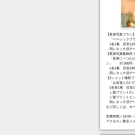
【変身写真プラン
「ベーシックプラン
1名1着 目安12
同レタッチ済デー
【変身写真集制作
「世界に一つだけ
ン」 37,000円
1名2着 目安24
同レタッチ済デー
【2ショット撮影プ
「お友達と2人で楽
2名各1着 目安2
Ｌ版プリント2シ
Ｌ版プリントピン
同レタッチ済デー
など詳しくは、ホ
営業時間／10:00
アクセス／東京メト