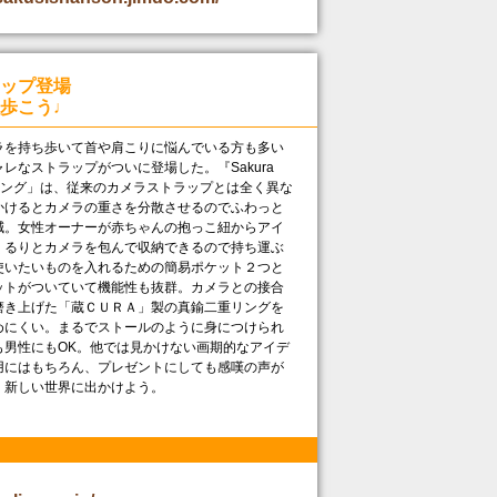
ップ登場
歩こう♩
を持ち歩いて首や肩こりに悩んでいる方も多い
レなストラップがついに登場した。『Sakura
メラスリング」は、従来のカメラストラップとは全く異な
かけるとカメラの重さを分散させるのでふわっと
減。女性オーナーが赤ちゃんの抱っこ紐からアイ
くるりとカメラを包んで収納できるので持ち運ぶ
使いたいものを入れるための簡易ポケット２つと
ットがついていて機能性も抜群。カメラとの接合
磨き上げた「蔵ＣＵＲＡ」製の真鍮二重リングを
めにくい。まるでストールのように身につけられ
も男性にもOK。他では見かけない画期的なアイデ
用にはもちろん、プレゼントにしても感嘆の声が
新しい世界に出かけよう。