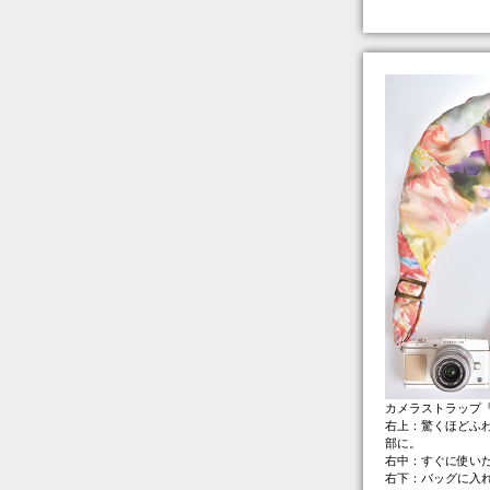
カメラストラップ『
右上：驚くほどふ
部に。
右中：すぐに使い
右下：バッグに入