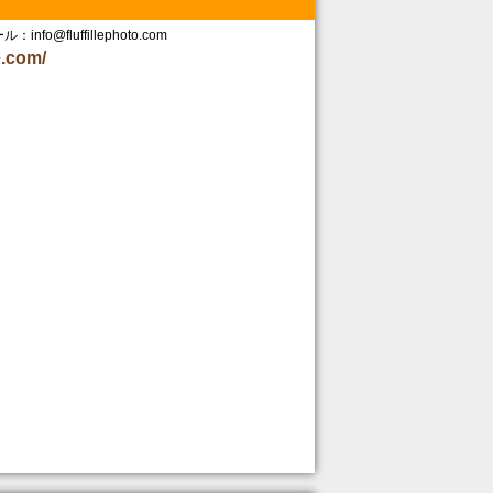
nfo@fluffillephoto.com
le.com/