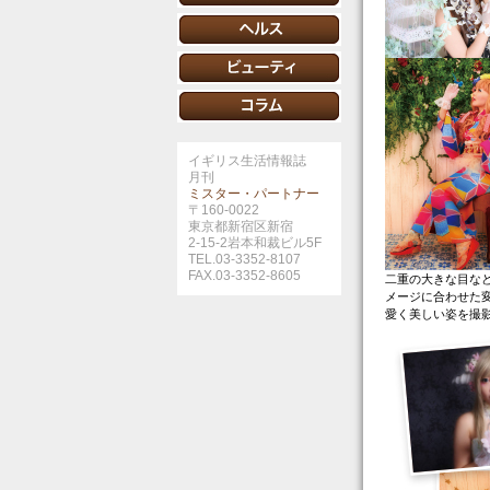
イギリス生活情報誌
月刊
ミスター・パートナー
〒160-0022
東京都新宿区新宿
2-15-2岩本和裁ビル5F
TEL.03-3352-8107
FAX.03-3352-8605
二重の大きな目な
メージに合わせた
愛く美しい姿を撮