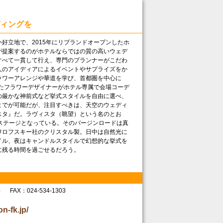
ィングを
好立地で、2015年にリブランドオープンしたホ
が提案するのがホテルならではの質の高いウェデ
すべて一貫して行え、専門のプランナーがこだわ
人のアイディアによるイベントやサプライズをか
ラワーアレンジや華道を学び、首都圏を中心に
きたフラワーデザイナーがホテル専属で会場コーデ
の厳かな神前式など挙式スタイルを自由に選べ、
までが可能だが、注目すべきは、天空のウェディ
スタ』だ。ラヴィスタ（眺望）という名のとお
ステージとなっている。そのバージンロードは真
ワロフスキー社のクリスタル製。日中は自然光に
イル、夜はキャンドルスタイルで幻想的な挙式を
残る時間を過ごせるだろう。
 FAX： 024-534-1303
on-fk.jp/