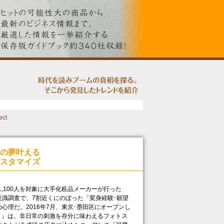
ect
の夢叶える
スタマイズ
。
,100人を対象に大手化粧品メーカーが行った
識調査で、7割近くにのぼった「変身経験･願望
心理だ。2016年7月、東京･墨田区にオープンし
ィーユ）』は、非日常の刺激を存分に味わえるフォトス