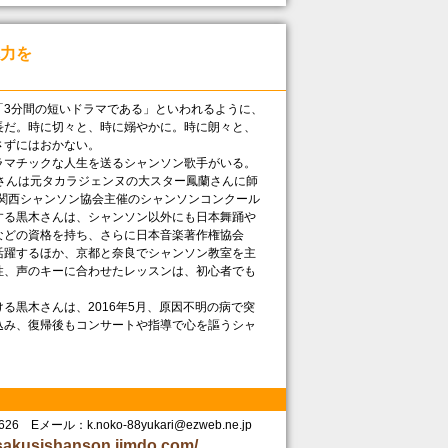
力を
3分間の短いドラマである」といわれるように、
長だ。時に切々と、時に嫋やかに。時に朗々と、
さずにはおかない。
マチックな人生を送るシャンソン歌手がいる。
さんは元タカラジェンヌの大スター鳳蘭さんに師
は関西シャンソン協会主催のシャンソンコンクール
する黒木さんは、シャンソン以外にも日本舞踊や
などの資格を持ち、さらに日本音楽著作権協会
く活躍するほか、京都と奈良でシャンソン教室を主
性、声のキーに合わせたレッスンは、初心者でも
黒木さんは、2016年5月、原因不明の病で突
込み、復帰後もコンサートや指導で心を謳うシャ
3626 Eメール：k.noko-88yukari@ezweb.ne.jp
busakusishanson.jimdo.com/