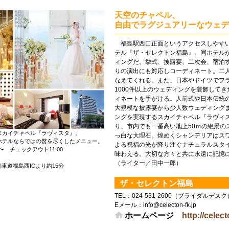
天空のチャペル、
自由でラグジュアリーなウェデ
福島駅西口正面というアクセスしやすい
テル『ザ・セレクトン福島』。同ホテル
ィングだ。挙式、披露宴、二次会、宿泊
りの演出にも対応しコーディネート。二
なえてくれる。また、日本やドイツでフ
1000件以上のウェディングを装飾して
ィネートを手がける。人前式や日本伝統
大規模な披露宴から少人数ウェディング
ングを実現するスカイチャペル『ラヴィ
り、市内でも一番高い地上50ｍの絶景の
スカイチャペル『ラヴィスタ』。
っ白な大理石。煌めくシャンデリアはス
ホテルならではの贅を尽くしたメニュー。
よる祝福の光が降り注ぐナチュラルスタ
0〜 チェックアウト11:00
味わえる。大切な方々と共に永遠に記憶に
（ライター／田中一郎）
車道福島西ICより約15分
ザ・セレクトン福島
TEL： 024-531-2600（ブライダルデスク）
Eメール：info@celecton-fk.jp
ホームページ
http://celect