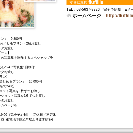
fluffille
変身写真店
TEL： 03-5637-8326 完全予約制 Eメール：i
ホームページ
http://fluffil
】
」 9,800円
0分／Ｌ版プリント2枚お渡し
タお渡し
プラン】
の写真集を制作するスペシャルプラ
0分／24Ｐ写真集1冊制作
タお渡し
ラン】
しめるプラン」 18,000円
名で240分
ョット写真を1枚ずつお渡し
ショット写真を1枚ずつお渡し
タお渡し
ームページを
～19:00（完全予約制） 定休日／不定休
ロ･都営地下鉄浅草駅より徒歩約9分