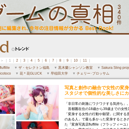
＞ ｜ 1 ｜
2
｜
3
｜
4
｜
5
｜
6
｜
7
｜
8
｜
9
｜
10
｜
11
｜
fluffille
▼
ザ・セレクトン福島
▼
黒木蘭シャンソン教室
▼
Sakura Sling proj
icotoco
▼
花＊花GLUCK
▼
早稲田大学
▼
チェリー･ブロッサム
写真と創作の融合で女性の変身
スタジオで個性的な美しさにカ
「非日常の刺激にワクワクする気持ち」
首都圏在住の18歳から39歳までの女性1
「変身する女性の行動や願望」に関する意
のある人」で最も多かった変身するときの
た『変身写真店fluffille（フラッフ