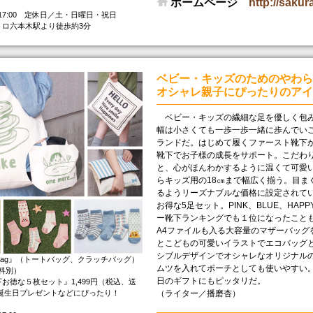
ホームページ
http://sakur
～17:00 定休日／土・日曜日・祝日
トロ六本木駅より徒歩約3分
ベビー・キッズのためのやわら
オシャレ親子にぴったりのアイ
ベビー・キッズの繊細な足を優しく包み込
幅は小さくても一歩一歩一緒に歩んでい
ランドだ。はじめて履くファースト靴下
靴下でお子様の成長をサポート。こだわ
と、心がほんわかするように温くて可愛
らキッズ用の18㎝まで幅広く揃う。目ま
るようリーズナブルな価格に設定されて
お得な5足セット。PINK、BLUE、HA
ー靴下ランキングでも１位になったこと
A4ファイルも入る大容量のマザーバッグ
とこどもの可愛いイラストでエコバッグ
シブルデザインでオシャレなオリジナル
's Bag』（トートバッグ、クラッチバッグ）
ムツを入れてポーチとしても使いやすい
送料別）
日のギフトにもピッタリだ。
お徳な５枚セット』1,499円（税込、送
や誕生日プレゼントなどにぴったり！
（ライター／播磨杏）