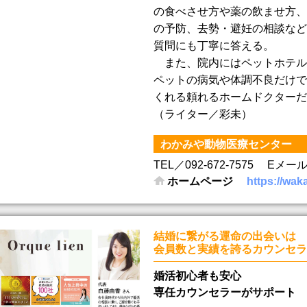
の食べさせ方や薬の飲ませ方、
の予防、去勢・避妊の相談など
質問にも丁寧に答える。
また、院内にはペットホテル
ペットの病気や体調不良だけで
くれる頼れるホームドクターだ
（ライター／彩未）
わかみや動物医療センター
TEL／092-672-7575
Eメール／w
ホームページ
https://wa
結婚に繋がる運命の出会いは
会員数と実績を誇るカウンセラ
婚活初心者も安心
専任カウンセラーがサポート