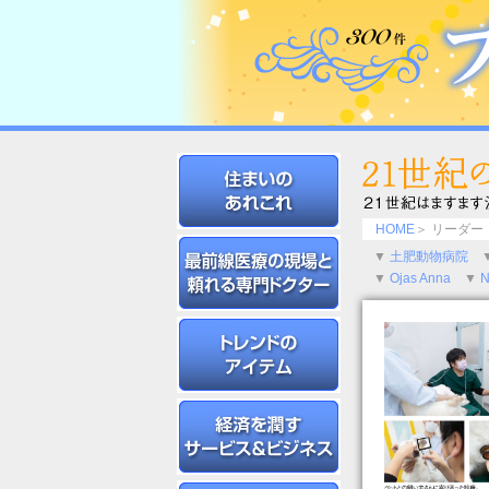
HOME
＞ リーダー
▼
土肥動物病院
▼
Ojas Anna
▼