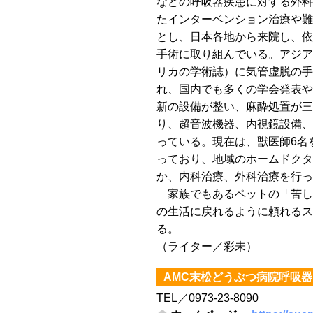
などの呼吸器疾患に対する外科
たインターベンション治療や難
とし、日本各地から来院し、依
手術に取り組んでいる。アジアでは初め
リカの学術誌）に気管虚脱の手
れ、国内でも多くの学会発表や
新の設備が整い、麻酔処置が三
り、超音波機器、内視鏡設備、
っている。現在は、獣医師6名
っており、地域のホームドクタ
か、内科治療、外科治療を行っ
家族でもあるペットの「苦し
の生活に戻れるように頼れるス
る。
（ライター／彩未）
AMC末松どうぶつ病院呼吸
TEL／0973-23-8090