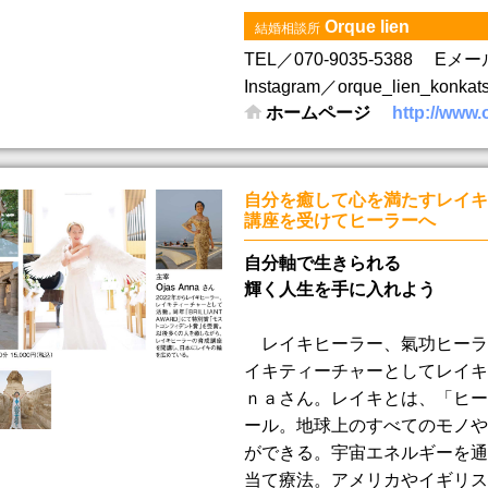
Orque lien
結婚相談所
TEL／070-9035-5388
Eメール／
Instagram／orque_lien_konkat
ホームページ
http://www
自分を癒して心を満たすレイキ
講座を受けてヒーラーへ
自分軸で生きられる
輝く人生を手に入れよう
レイキヒーラー、氣功ヒーラ
イキティーチャーとしてレイキ
ｎａさん。レイキとは、「ヒー
ール。地球上のすべてのモノや
ができる。宇宙エネルギーを通
当て療法。アメリカやイギリス