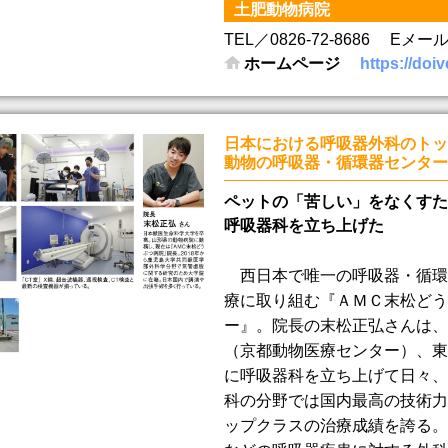
土肥動物病院
TEL／0826-72-8686
Eメール／d
ホームページ
https://doi
日本における呼吸器外科のトッ
動物の呼吸器・循環器センター
ペットの「苦しい」をなくすた
呼吸器科を立ち上げた
西日本で唯一の呼吸器・循環
療に取り組む『ＡＭＣ末松どう
ー』。院長の末松正弘さんは、
（京都動物医療センター）、東
に呼吸器科を立ち上げて日々、
科の分野では国内最高の技術力
ップクラスの治療成績を誇る。