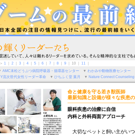
 ＞
1
｜
2
｜
3
｜
4
｜
5
｜
6
｜
7
｜
8
｜
9
｜ 10 ｜
11
｜
▼
AMC末松どうぶつ病院呼吸器・循環器センター
▼
わかみや動物医療センター
NY流次世代女性リーダー革命
▼
ひちふく堂 葉月
▼
Nature Connect Counseling
命と健康を守る若き獣医師
最新知識と設備が様々な疾患の
眼科疾患の治療に自信
内科と外科両面アプローチ
大切なペットと飼い主がいつ