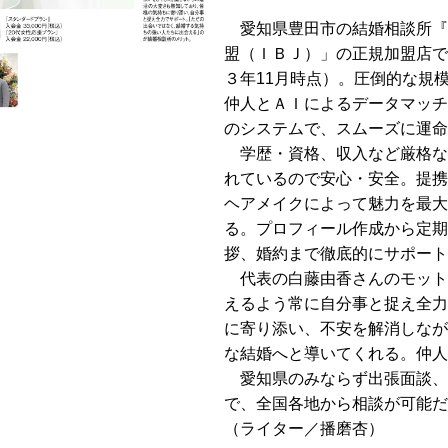
愛知県豊田市の結婚相談所『Orq
盟（ＩＢＪ）」の正規加盟店で
３年11月時点）。圧倒的な規
仲人とＡＩによるデータマッチ
のシステムで、スムーズに運命
学歴・資格、収入など厳格な
れているので安心・安全。提携
ヘアメイクによって魅力を最大
る。プロフィール作成から定期
拶、婚約まで徹底的にサポート
代表の白藤由香さんのモット
えるよう常に自分事と捉え全力
に寄り添い、不安を解消しなが
な結婚へと導いてくれる。仲人
愛知県のみならず出張面談、
で、全国各地から相談が可能だ
（ライター／播磨杏）