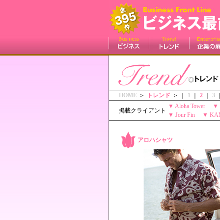
HOME
＞
トレンド
＞ ｜
1
｜
2
｜
3
▼
Aloha Tower
▼
掲載クライアント
▼
Jour Fin
▼
KA
アロハシャツ