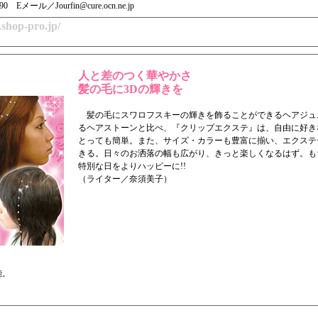
90 Eメール／Jourfin@cure.ocn.ne.jp
n.shop-pro.jp/
人と差のつく華やかさ
髪の毛に3Dの輝きを
髪の毛にスワロフスキーの輝きを飾ることができるヘアジュ
るヘアストーンと比べ、『クリップエクステ』は、自由に好き
とっても簡単。また、サイズ・カラーも豊富に揃い、エクステ
きる。日々のお洒落の幅も広がり、きっと楽しくなるはず。も
特別な日をよりハッピーに!!
（ライター／奈須美子）
、
能。