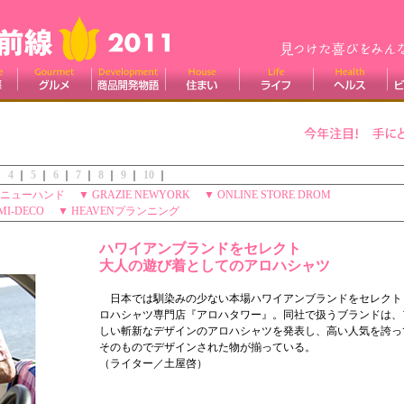
｜
4
｜
5
｜
6
｜
7
｜
8
｜
9
｜
10
｜
ニューハンド
▼
GRAZIE NEWYORK
▼
ONLINE STORE DROM
MI-DECO
▼
HEAVENプランニング
ハワイアンブランドをセレクト
大人の遊び着としてのアロハシャツ
日本では馴染みの少ない本場ハワイアンブランドをセレクト
ロハシャツ専門店『アロハタワー』。同社で扱うブランドは、
しい斬新なデザインのアロハシャツを発表し、高い人気を誇っ
そのものでデザインされた物が揃っている。
（ライター／土屋啓）