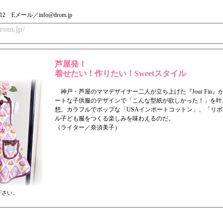
1112 Eメール／info@drom.jp
rom.jp/
芦屋発！
着せたい！作りたい！Sweetスタイル
神戸・芦屋のママデザイナー二人が立ち上げた『Jour Fin
ートな子供服のデザインで「こんな型紙が欲しかった！」を叶
想。カラフルでポップな「USAインポートコットン」、「リ
ル子ども服をつくる楽しみを味わえるのだ。
（ライター／奈須美子）
下さい。
）