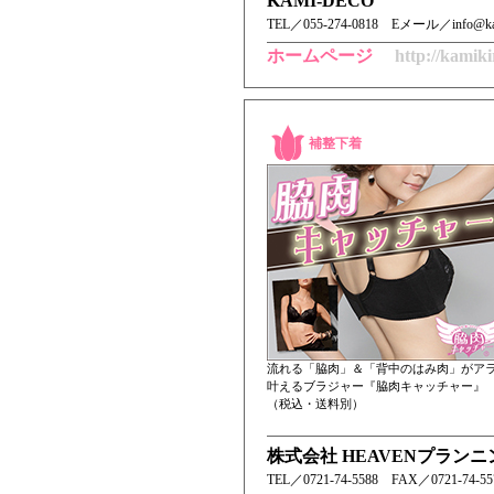
KAMI-DECO
TEL／ 055-274-0818 Eメール／info@kami
ホームページ
http://kamikir
補整下着
流れる「脇肉」＆「背中のはみ肉」がア
叶えるブラジャー『脇肉キャッチャー』
（税込・送料別）
株式会社 HEAVENプランニ
TEL／ 0721-74-5588 FAX／0721-74-5