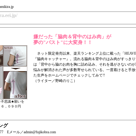
kira.jp
a.eei.jp/
嫌だった「脇肉＆背中のはみ肉」が
夢の"バスト"に大変身！！
ネット限定発売以来、楽天ランキング上位に載った「HEAVE
『脇肉キャッチャー』。流れる脇肉＆背中のはみ肉がすっきり
は「背中から脇のお肉を胸に詰め込み、それを逃がさないのが
悩みが解消された声が多数寄せられている。一度着けると手放
た生声をホームページでチェックしてみて!!
（ライター／野崎のりこ）
ラ不思議★願いを
 ６，０９０円
ング
577 Eメール／admin@fujikobra.com