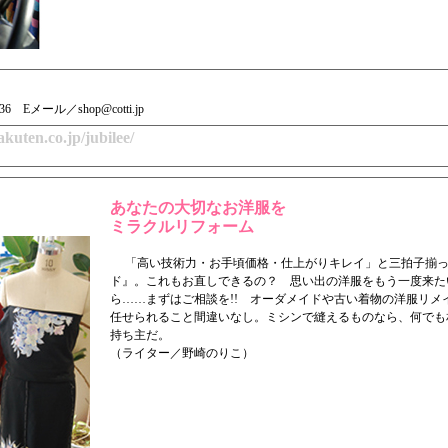
036 Eメール／shop@cotti.jp
kuten.co.jp/jubilee/
あなたの大切なお洋服を
ミラクルリフォーム
「高い技術力・お手頃価格・仕上がりキレイ」と三拍子揃っ
ド』。これもお直しできるの？ 思い出の洋服をもう一度来た
ら……まずはご相談を!! オーダメイドや古い着物の洋服リメ
任せられること間違いなし。ミシンで縫えるものなら、何でも
持ち主だ。
（ライター／野崎のりこ）