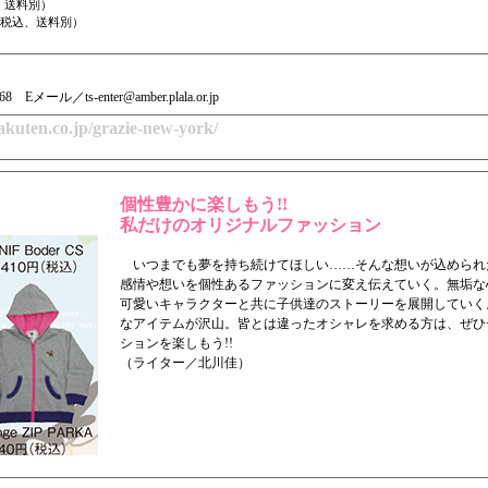
税込、送料別）
0円（税込、送料別）
8 Eメール／ts-enter@amber.plala.or.jp
akuten.co.jp/grazie-new-york/
個性豊かに楽しもう!!
私だけのオリジナルファッション
いつまでも夢を持ち続けてほしい……そんな想いが込められた
感情や想いを個性あるファッションに変え伝えていく。無垢な心
可愛いキャラクターと共に子供達のストーリーを展開していく
なアイテムが沢山。皆とは違ったオシャレを求める方は、ぜひ
ションを楽しもう!!
（ライター／北川佳）