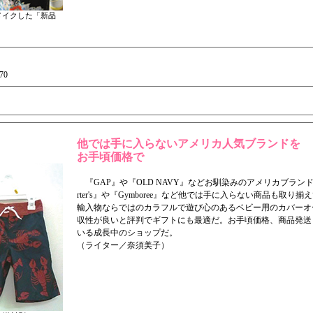
メイクした「新品
70
他では手に入らないアメリカ人気ブランドを
お手頃価格で
『GAP』や『OLD NAVY』などお馴染みのアメリカブランド
rter's』や『Gymboree』など他では手に入らない商品も取り揃え
輸入物ならではのカラフルで遊び心のあるベビー用のカバーオ
収性が良いと評判でギフトにも最適だ。お手頃価格、商品発送
いる成長中のショップだ。
（ライター／奈須美子）