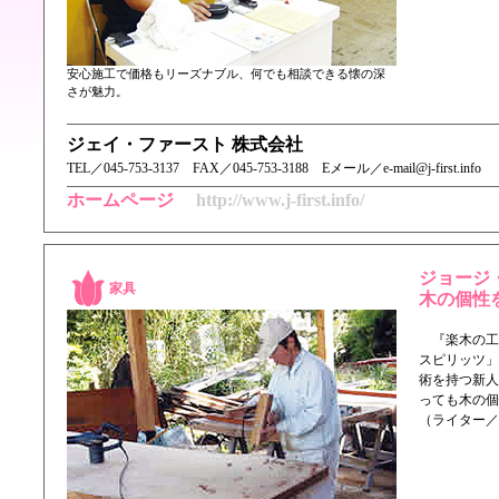
安心施工で価格もリーズナブル、何でも相談できる懐の深
さが魅力。
ジェイ・ファースト 株式会社
TEL／ 045-753-3137 FAX／045-753-3188 Eメール／e-mail@j-first.info
ホームページ
http://www.j-first.info/
ジョージ
家具
木の個性
『楽木の工
スピリッツ」
術を持つ新人
っても木の個
（ライター／