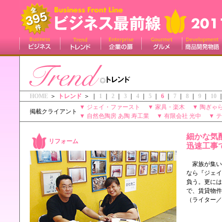
HOME
＞
トレンド
＞ ｜
1
｜
2
｜
3
｜
4
｜
5
｜
6
｜
7
｜
8
｜
9
｜
10
▼
ジェイ・ファースト
▼
家具・楽木
▼
陶ぎゃら
掲載クライアント
▼
自然色陶房 あ陶 寿工業
▼
有限会社 光中
▼
細かな気
リフォーム
迅速工事
家族が集い
なら『ジェイ
負う。更には
で、賃貸物件
（ライター／