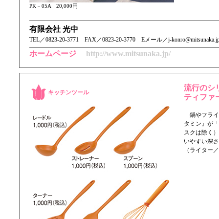
PK－05A 20,000円
有限会社 光中
TEL／ 0823-20-3771 FAX／0823-20-3770 Eメール／j-konro@mitsunaka.j
ホームページ
http://www.mitsunaka.jp/
流行のシ
キッチンツール
ティファー
鍋やフライ
タミン』が「
スクは除く）
いやすい深さ
（ライター／