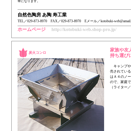
華になります。
自然色陶房 あ陶 寿工業
TEL／ 029-873-8970 FAX／029-873-8970 Eメール／kotobuki-web@amail.pla
ホームページ
http://kotobuki-web.shop-pro.jp/
家族や友
炭火コンロ
持ち運び
キャンプやバ
売されている
はＡ４のノー
ので、家庭で
（ライター／