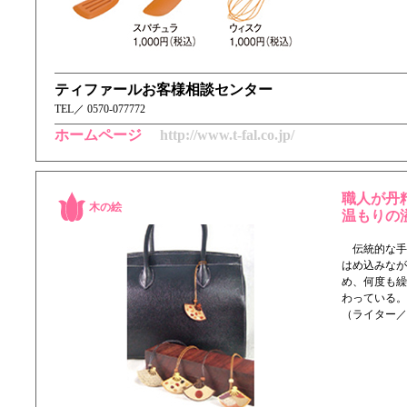
ティファールお客様相談センター
TEL／ 0570-077772
ホームページ
http://www.t-fal.co.jp/
職人が丹
木の絵
温もりの
伝統的な手法
はめ込みなが
め、何度も繰
わっている。
（ライター／