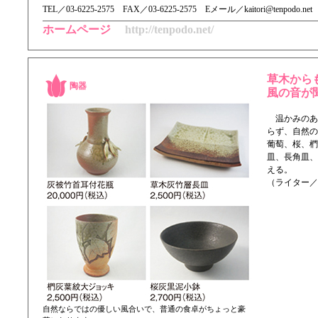
TEL／ 03-6225-2575 FAX／03-6225-2575 Eメール／kaitori@tenpodo.net
ホームページ
http://tenpodo.net/
草木から
陶器
風の音が
温かみのあ
らず、自然の
葡萄、桜、椚
皿、長角皿、
える。
（ライター／
自然ならではの優しい風合いで、普通の食卓がちょっと豪