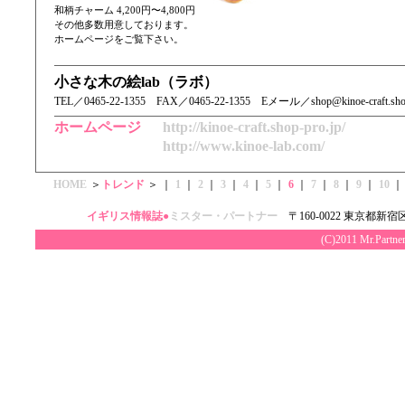
和柄チャーム 4,200円〜4,800円
その他多数用意しております。
ホームページをご覧下さい。
小さな木の絵lab（ラボ）
TEL／ 0465-22-1355 FAX／0465-22-1355 Eメール／shop@kinoe-craft.shop
ホームページ
http://kinoe-craft.shop-pro.jp/
http://www.kinoe-lab.com/
HOME
＞
トレンド
＞ ｜
1
｜
2
｜
3
｜
4
｜
5
｜
6
｜
7
｜
8
｜
9
｜
10
｜
イギリス情報誌●
ミスター・パートナー
〒160-0022 東京都新宿区
(C)2011 Mr.Par