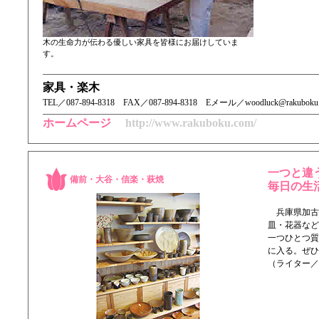
木の生命力が伝わる優しい家具を皆様にお届けしていま
す。
家具・楽木
TEL／ 087-894-8318 FAX／087-894-8318 Eメール／woodluck@rakuboku
ホームページ
http://www.rakuboku.com/
一つと違
備前・大谷・信楽・萩焼
毎日の生
兵庫県加古
皿・花器など
一つひとつ質
に入る。ぜひ
（ライター／