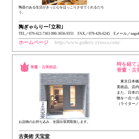
陶器のある生活がきっと心をほっこりさせてくれるだろ
う。
陶ぎゃらりー｢立和｣
TEL／ 079-422-7363 090-3656-9351 FAX／079-426-6245 Eメール／naga4h
ホームページ
http://www.gallery-ryuwa.com/
時を経て
骨董・古美術品
骨董・古
東京日本橋
美術品。店内
また、日本の
物を一点一点
（ライター／
お品物のお持ち込み、全国出張買取致します。
古美術 天宝堂