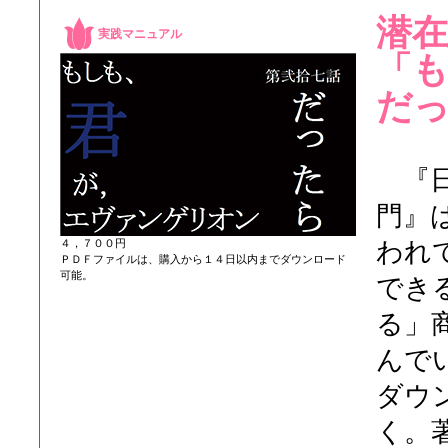
潜
実践マニュアル
「
だ
『日
門』
われ
４，７００円
ＰＤＦファイルは、購入から１４日以内までダウンロード
可能。
でき
る」
んで
ダウ
く。