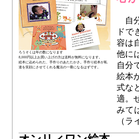
自分
ドで
容は
他に
ろうそくは年の数になります
8,000円以上お買い上げの方は送料が無料になります。
絵本に込められた、手作りのあたたかさ。手作り絵本が私
自分
達を笑顔にさせてくれる魔法の一冊になるはずです。
絵本
式な
適。
みて
（ラ