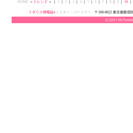
HOME
＞
トレンド
＞ ｜
1
｜
2
｜
3
｜
4
｜
5
｜
6
｜
7
｜
8
｜
9
｜
10
｜
イギリス情報誌●
ミスター・パートナー
〒160-0022 東京都新宿区
(C)2011 Mr.Par