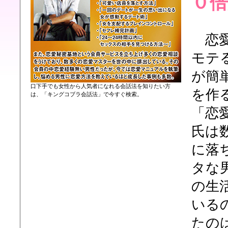
０
恋愛
モテ
が簡
口下手でも女性から人気者になれる会話法を知りたい方
を作
は、「キングコブラ会話法」で今すぐ検索。
「恋
氏は
に落
タな
の生
いる
たの