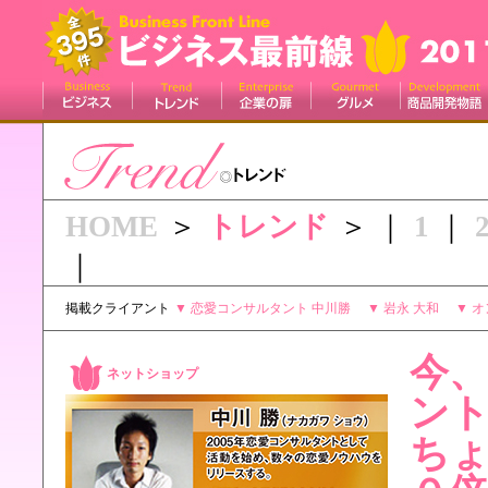
HOME
＞
トレンド
＞ ｜
1
｜
｜
掲載クライアント
▼
恋愛コンサルタント 中川勝
▼
岩永 大和
▼
オ
今
ネットショップ
ン
ち