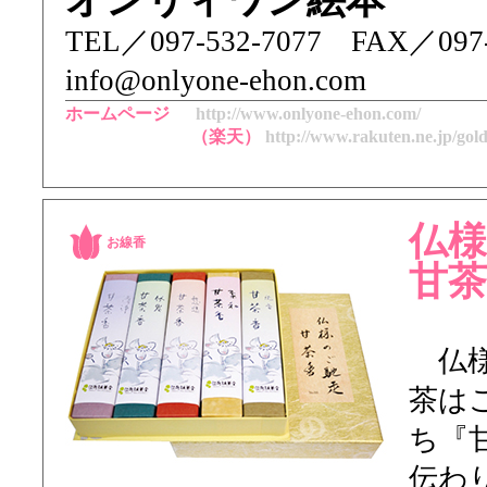
オンリィワン絵本
TEL／ 097-532-7077 FAX／0
info@onlyone-ehon.com
ホームページ
http://www.onlyone-ehon.com/
（楽天）
http://www.rakuten.ne.jp/gol
仏
お線香
甘
仏様
茶は
ち『
伝わ