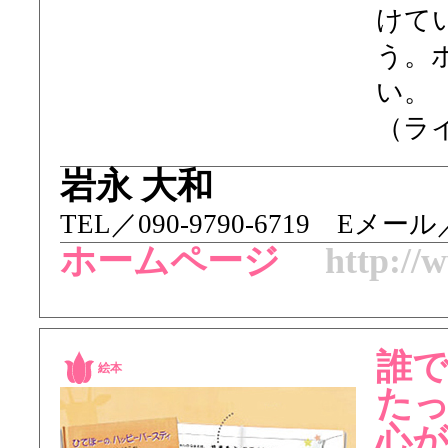
けて
う。
い。
（ラ
岩永 大和
TEL／ 090-9790-6719 Eメール／at
ホームページ
http://
誰
絵本
たっ
心