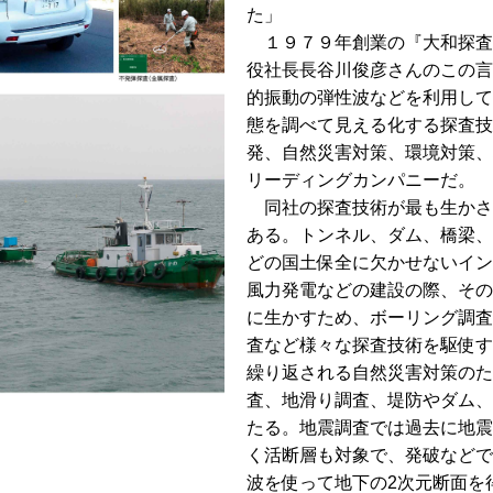
た」
１９７９年創業の『大和探査
役社長長谷川俊彦さんのこの言
的振動の弾性波などを利用して
態を調べて見える化する探査技
発、自然災害対策、環境対策、
リーディングカンパニーだ。
同社の探査技術が最も生かさ
ある。トンネル、ダム、橋梁、
どの国土保全に欠かせないイン
風力発電などの建設の際、その
に生かすため、ボーリング調査
査など様々な探査技術を駆使す
繰り返される自然災害対策のた
査、地滑り調査、堤防やダム、
たる。地震調査では過去に地震
く活断層も対象で、発破などで
波を使って地下の2次元断面を