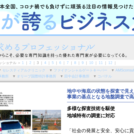
ッショナル ＞
1
｜
2
｜ 3 ｜
4
｜
5
｜
6
｜
7
｜
8
｜
9
｜
10
｜
11
｜
12
｜
▼
セレスティアルクリニック
▼
ファイナンシャルゲートキーパー
▼
AMSconsul
事務所
▼
オリーブ国際特許事務所
▼
田中会計事務所
▼
コバテル
地中や海底の状態を探査で見え
事業の基点となる地盤調査で高
多様な探査技術を駆使
地域特有の調査に対応
「社会の発展と安全、安心に貢