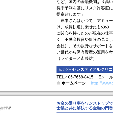
など、国内の金融機関より高い
将来予測を基にリスク許容度に
提案致します」
岸本さんはかつて、アミュー
け、成長軌道に乗せたものの、
に関心を持ったのが現在の仕事
く、不動産投資や保険の見直し
会社）。その親身なサポートを
い世代から保有資産の運用を考
（ライター／斎藤紘）
セレスティアルクリニ
株式会社
TEL／06-7668-8415
Eメール／in
ホームページ
http://www.c
お金の困り事をワンストップで
士業と共に解決する金融の門番