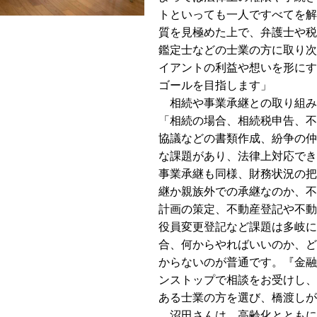
トといっても一人ですべてを解
質を見極めた上で、弁護士や税
鑑定士などの士業の方に取り次
イアントの利益や想いを形にす
ゴールを目指します」
相続や事業承継との取り組み
「相続の場合、相続税申告、不
協議などの書類作成、紛争の仲
な課題があり、法律上対応でき
事業承継も同様、財務状況の把
継か親族外での承継なのか、不
計画の策定、不動産登記や不動
役員変更登記など課題は多岐に
合、何からやればいいのか、ど
からないのが普通です。『金融
ンストップで相談をお受けし、
ある士業の方を選び、橋渡しが
沼田さんは、高齢化とともに