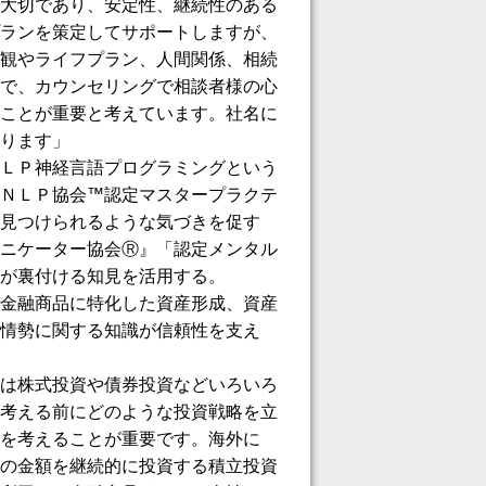
大切であり、安定性、継続性のある
ランを策定してサポートしますが、
観やライフプラン、人間関係、相続
で、カウンセリングで相談者様の心
ことが重要と考えています。社名に
ります」
ＬＰ神経言語プログラミングという
ＮＬＰ協会™️認定マスタープラクテ
見つけられるような気づきを促す
ニケーター協会Ⓡ』「認定メンタル
が裏付ける知見を活用する。
金融商品に特化した資産形成、資産
情勢に関する知識が信頼性を支え
は株式投資や債券投資などいろいろ
考える前にどのような投資戦略を立
を考えることが重要です。海外に
の金額を継続的に投資する積立投資