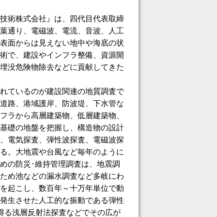
技術株式会社』は、四代目代表取締
葉通り、電磁波、電流、音波、人工
表面からは見えない地中や海底の状
術で、建設やインフラ整備、資源開
埋没危険物除去などに貢献してきた
れているのが建設関連の地質調査で
道路、港域護岸、防波堤、下水管な
フラから高層建築物、低層建築物、
基礎の地盤を把握し、構造物の設計
、電気探査、弾性波探査、電磁波探
る。大地震や台風など毎年のように
めの防災･維持管理調査は、地震調
ため池などの漏水調査など多岐にわ
を起こし、数百年～十万年単位で動
発生させた人工的な振動である弾性
得る浅層反射法探査などでその広が