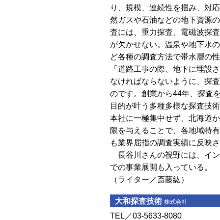
り、規模、連続性を掴み、対応
然ガスや石油などの地下資源の
査には、重力探査、電磁波探査
が欠かせない。温泉や地下水の
ど各種の調査方法で帯水層の性
「道路工事の際、地下に埋設さ
なければならないように、探査
のです。創業から44年、探査
目的が叶う多種多様な探査技術
本社に一極集中せず、北海道か
限を与えることで、各地域特有
も業界屈指の調査実績に反映さ
長谷川さんの視野には、イン
での事業展開も入っている。
（ライター／斎藤紘）
大和探査技術
株式会社
TEL／03-5633-8080