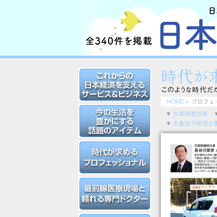
HOME
＞ プロフェ
▼
大和探査技術
▼
大倉佳子税理士