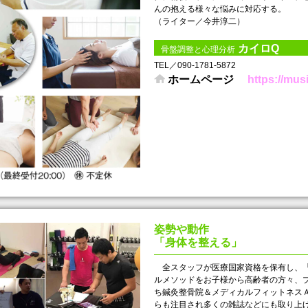
んの抱える様々な悩みに対応する。
（ライター／今井淳二）
カイロQ
骨盤調整と心理分析
TEL／090-1781-5872
ホームページ
https://musi
姿勢や動作
「身体を整える」
全スタッフが医療国家資格を保有し、「
ルメソッドをお子様から高齢者の方々、
ち鍼灸整骨院＆メディカルフィットネス
らも注目され多くの雑誌などにも取り上