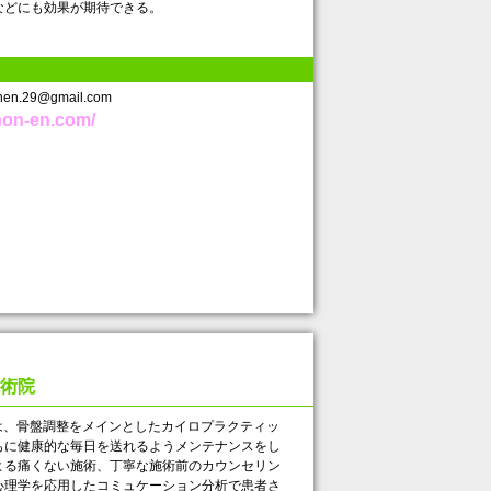
どにも効果が期待できる。
n.29@gmail.com
non-en.com/
術院
、骨盤調整をメインとしたカイロプラクティッ
もに健康的な毎日を送れるようメンテナンスをし
よる痛くない施術、丁寧な施術前のカウンセリン
心理学を応用したコミュケーション分析で患者さ