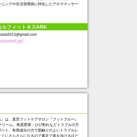
ーニングや生活習慣病に特化したアロママッサー
カルフィットネスARK
net2013@gmail.com
nessnet.jp/
品
ム』は、直営フットケアサロン『フットブルー』
クリーム。角質肥厚・ひび割れなどトラブルの万
ポート。有用成分の力で肌触りのよいトラブルレ
すぐにさらさらになるので素足で床を歩けるほど