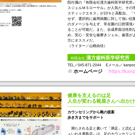
院付属の『有限会社漢方歯科医学研究所』
スジェルＭＳローヤル』が人気だ。その
スティックエキス」が10％と高配合。「
せず、選択的に歯周病菌に対して強い抗
のダメージを与えず、常在菌の口腔環境
ることが可能だ。また、合成界面活性剤
め、安心・安全な歯磨きジェル。歯茎が
方にオススメだ。
（ライター／山根由佳）
漢方歯科医学研究所
有限会社
TEL／045-871-2044
Eメール／ kanposh
ホームページ
https://kan
健康を支えるのは足
人生が変わる靴屋さんへ出かけ
カウンセリングから靴の提案
歩き方までをサポート
満たされる足と書いて「満足」と読むよ
ュいわき鹿島店』は、足のカウンセリン