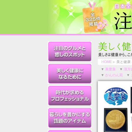
HOME
＞ 美と健康
▼
美豊泉
▼
漢方
▼
かんのん苑
▼