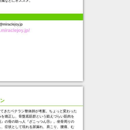
減などにオススメ。
iraclejoy.jp
miraclejoy.jp/
ン
えてきたベテラン整体師が考案。ちょっと変わった
みを矯正し、骨盤底筋群という鍛えづらい筋肉を
苑』の骨の助っ人『ざこっつんⓇ』。坐骨周りの
し、症状として現れる尿漏れ、肩こり、腰痛、む