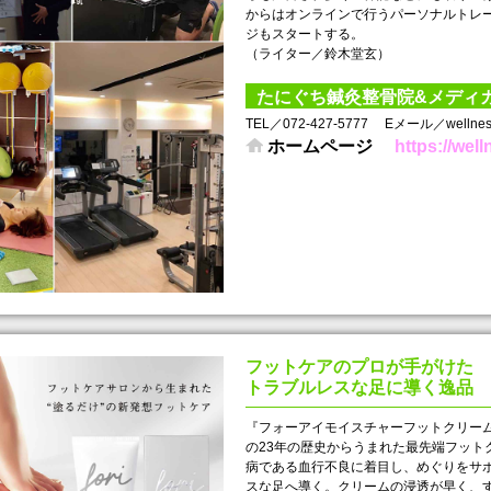
からはオンラインで行うパーソナルトレ
ジもスタートする。
（ライター／鈴木堂玄）
たにぐち鍼灸整骨院&メディ
TEL／072-427-5777
Eメール／wellness
ホームページ
https://well
フットケアのプロが手がけた
トラブルレスな足に導く逸
『フォーアイモイスチャーフットクリー
の23年の歴史からうまれた最先端フット
病である血行不良に着目し、めぐりをサ
スな足へ導く。クリームの浸透が早く、