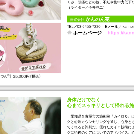
くみ、頭痛などの他、不妊や集中力低下な
（ライター／今井淳二）
かんのん苑
株式会社
TEL／03-6455-7220
Eメール／ kannone
ホームページ
https://kan
身体だけでなく
心までスッキリとして帰れる施
愛知県名古屋市の施術院『カイロＱ』は
クと心理カウンセリングを通じ、心身と
てくれると評判だ。優れたカイロ技術に
グに術後のケアについてのアドバイス、