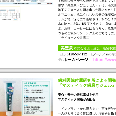
す酸性に傾きがちな身体を立て直してく
泉水『美豊泉（びほうせん）』は、活火
地下７７０ｍより湧き出した弱アルカリ
ルマニウム、肌にうれしい天然の保湿成
ラルが地下深くにて凝縮され、水の分子の
水に比べて3分の1程度と小さく、身体に
水、お茶・コーヒーにはもちろん、炊飯
つものご飯がワンランク上のごちそうに。
（ライター／今井淳二）
美豊泉
株式会社 池田建設 温泉事業
TEL／0120-50-4132
Eメール／ info@bih
ホームページ
https://www
歯科医院付属研究所による開発
『マスティック歯磨きジェル』
安心・安全の天然素材を使用
マスティック樹脂が高配合
インプラントから漢方まで、西洋医学の
一人ひとりに合う体に優しい治療を目指