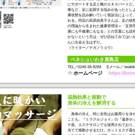
にサポートする足と靴のエキスパートだ
痛など、足に起因する悩みがあったとし
康状態を読み解いていく視診法によって
れる。同店の高原由美子さんは、足の状
の理論から生まれた健康管理法＝「足管
康にも不健康にもなる」との言葉にも説
かないという方は、ぜひ訪ねてみてはい
んに出会えるはずだ。
（ライター／ナガノリョウ）
ベネシュいわき鹿島店
TEL／0246-38-9289
Eメール／ iwakika
ホームページ
https://be
温熱効果と振動で
身体の冷えを解消する
身体の冷え、特に女性はお腹周りを冷や
ことも。『ミラクルジョイ』の『遠赤ホ
テ器。エステサロンでも採用されており
当てて移動させるだけ。ホットエステ器