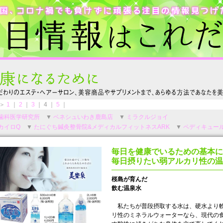
 ＞
1
｜
2
｜
3
｜ 4 ｜
5
｜
歯科医学研究所
▼
ベネシュいわき鹿島店
▼
ミラクルジョイ
カイロQ
▼
たにぐち鍼灸整骨院&メディカルフィットネスARK
▼
ペディキュー
毎日を健康でいるための基本に
毎日摂りたい弱アルカリ性の温
桜島が育んだ
飲む温泉水
私たちが普段摂取する水は、硬水より軟
リ性のミネラルウォーターなら、現代の