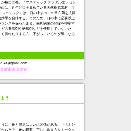
が独自開発、『マスティック デンタルエッセン
理由は、近年注目を集めている天然樹脂素材「マ
マスティック」は、口の中すべての常在菌を抗菌
菌効果を発揮する。そのため、口の中に必要以上
バランスを保ったまま、歯周病菌の発症を抑制す
などの発泡剤や研磨剤などを使用していないた
よく腫れたりする方、下がっているのが気になる
ika@gmail.com
poshika.com/
よう
うに、靴と健康は大いに関係がある。『ベネシ
グからケア、靴の提案、正しい歩き方をトータル