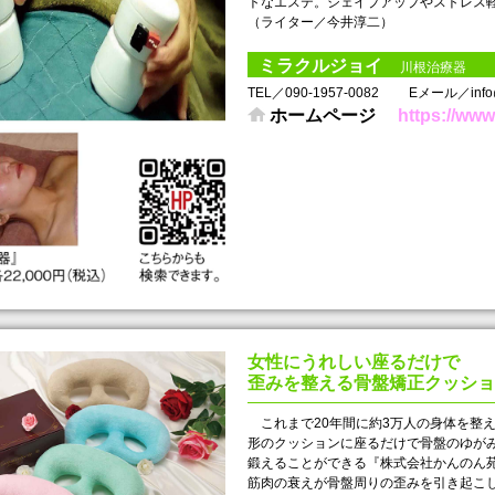
トなエステ。シェイプアップやストレス軽
（ライター／今井淳二）
ミラクルジョイ
川根治療器
TEL／090-1957-0082
Eメール／info@m
ホームページ
https://www.
女性にうれしい座るだけで
歪みを整える骨盤矯正クッショ
これまで20年間に約3万人の身体を整
形のクッションに座るだけで骨盤のゆが
鍛えることができる『株式会社かんのん
筋肉の衰えが骨盤周りの歪みを引き起こ