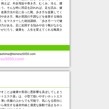
。例えば、外反母趾や巻き爪、むくみ、冷え、腰
よう。そんな時に同店を訪れれば、足を読み、健
、改善方法や足に合った靴、歩き方を提案してく
態や歩き方、靴が原因の不調などを改善する独自
理」をマスターした統括講師。「歩き方一つで健
得力がある。足に起因する悩みや合う靴がなかな
かがだろう。健康を、人生を変えてくれる靴屋さ
shima@benesu5050.com
nesu5050.com/
すことは健康や美容に悪影響を及ぼしてしまう
ットエステ器』は、小型で扱いやすいホットエス
、薄い衣服の上からでも可能で、気になる部分に
から発生する遠赤外線と適度な振動で温まるホッ