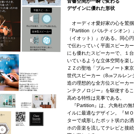
音響空間が一瞬で変わる
デザインに優れた形状
オーディオ愛好家の心を鷲掴
『Partition（パルティシ
（イオット）』がある。同心円
で伝わっていく平面スピーカー
にも優れたスピーカーで、１台
いているような立体空間を楽し
ＺＺの聖地「ブルーノート東京
世代スピーカー（8㎝フルレン
造の理想的な全方位スピーカー
ンテクノロジー』を駆使するこ
高める特性は見事である。
『Partition』は、六角柱
イルに最適なデザイン。『ＭＯ
ターで成形したポット状のお洒落な
ホの音楽を流してテレビと接続