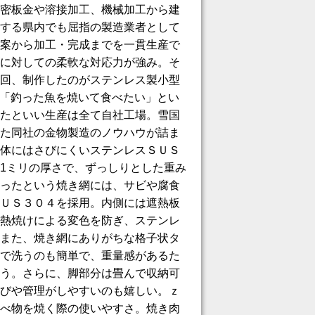
密板金や溶接加工、機械加工から建
する県内でも屈指の製造業者として
案から加工・完成までを一貫生産で
に対しての柔軟な対応力が強み。そ
回、制作したのがステンレス製小型
「釣った魚を焼いて食べたい」とい
たといい生産は全て自社工場。雪国
た同社の金物製造のノウハウが詰ま
体にはさびにくいステンレスＳＵＳ
1ミリの厚さで、ずっしりとした重み
ったという焼き網には、サビや腐食
ＵＳ３０４を採用。内側には遮熱板
熱焼けによる変色を防ぎ、ステンレ
また、焼き網にありがちな格子状タ
で洗うのも簡単で、重量感があるた
う。さらに、脚部分は畳んで収納可
びや管理がしやすいのも嬉しい。ｚ
べ物を焼く際の使いやすさ。焼き肉