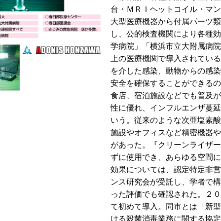
台・ＭＲＩヘットコイル・マン
大型医療機器から付属パーツ類
し、公的検査機関により各種効
学病院」「横浜市立大附属病院
上の医療機関で導入されている
を介した感染、動物からの感染
安全を確保することができるの
食店、宿泊施設などでも普及が
性に優れ、インフルエンザ蔓延
いう。従来のような次亜塩素酸
施設やオフィスなど精密機器や
があった。『クリーンライザー
ずに使用でき、あらゆる空間に
効果については、認定特定非営
ンス研究会が受託し、学者で構
った評価でも確認された。２０
て初めて導入。同市とは「新型
ける殺菌消毒業務に関する協定