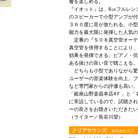
響を楽しめる。
『イオット』は、6㎝フルレン
のスピーカーで小型アンプが付
３６０度に音が放たれる。小型
能力を最大限に発揮した人気の
定番の『Ｓ０８真空管オーデ
真空管を併用することにより、
効果を発揮できる。ピアノ・弦
ある抜けの良い音で聴こえる。
どちらも小型でありながら驚
ユーザーの音楽体験を向上。プ
など専門家からの評価も高い。
「銀座山野楽器本店4Ｆ」と「
に常設しているので、試聴され
ーの良さをお聴きいただきたい
（ライター／長谷川望）
クリアサウンズ
株式会社 白川