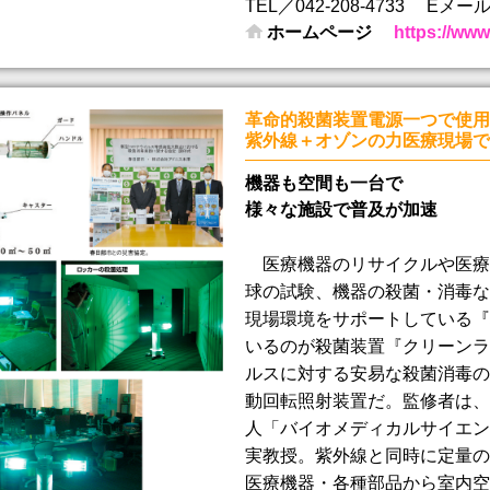
TEL／042-208-4733
Eメール／m
ホームページ
https://www
革命的殺菌装置電源一つで使用
紫外線＋オゾンの力医療現場で
機器も空間も一台で
様々な施設で普及が加速
医療機器のリサイクルや医療
球の試験、機器の殺菌・消毒な
現場環境をサポートしている『
いるのが殺菌装置『クリーンラ
ルスに対する安易な殺菌消毒の
動回転照射装置だ。監修者は、
人「バイオメディカルサイエン
実教授。紫外線と同時に定量の
医療機器・各種部品から室内空