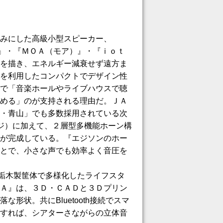
みにした高級小型スピーカー、
オン）』・『ＭＯＡ（モア）』・『ｉｏｔ
を描き、エネルギー減衰せず遠方ま
を利用したコンパクトでデザイン性
で「音楽ホールやライブハウスで聴
める」のが支持される理由だ。ＪＡ
・青山」でも多数採用されている次
ジ）に加えて、２層型多機能ホーン構
が完成している。『エジソンのホー
とで、小さな声でも効率よく音圧を
の無垢木製筐体で多様化したライフスタ
Ａ』は、３Ｄ・ＣＡＤと３Ｄプリン
形状。共にBluetooth接続でスマ
すれば、シアターさながらの立体音