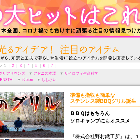
 ＞
1 ｜
2
｜
3
｜
4
｜
5
｜
6
｜
7
｜
クリアサウンズ
▼
アドニス本澤
▼
サイロフィ生命科学
BN3TH
▼
和bien
▼
しおさい
準備も撤収も簡単な
ステンレス製BBQグリル誕生
ＢＢＱはもちろん
ソロキャンプにもオススメ
『株式会社野村鐡工所』は、１