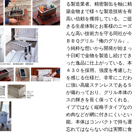
る製造業者。精密製缶を軸に精
築金物まで様々な製造技術を有
高い信頼を獲得している。ご提
きる生産体制とお客様のニーズ
んな高い技術力を守る同社が今
ＢＢＱグリル『俺のグリル』。
う純粋な想いから開発が始まっ
十日町で金物を製造し続けてき
った逸品に仕上がっている。本
４３０を採用。強度を考慮した
を感じる仕様だ。非常にこだわ
に強い高級ステンレスであるＳ
が備わっており、グリル本体の
スの輝きを長く保ってくれる。
イプではなく縦格子タイプなの
め肉などが網に付きにくいとい
能。本体はコンパクトで持ち運
忘れてはならないのは実際に食