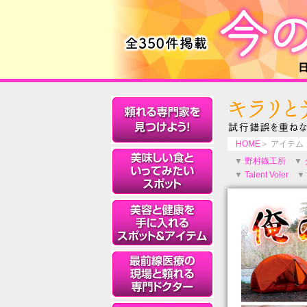
HOME
＞ アイテム
▼
野村鐡工所
▼
▼
Talent Voler
▼