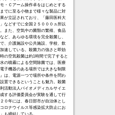
モ・Ｃアーム操作卓をはじめとする
までに至る小物まで様々な製品に対
果が立証されており、「藤田医科大
」などすでに全国２５０００ヵ所以
。また、空気中の菌類の繁殖、食品
など、あらゆる環境を完全殺菌し、
で、介護施設や公共施設、学校、飲
加速している。殺菌力の強さと即効
時の空気殺菌は約1時間で完了すると
水の噴霧による空間除菌では、医療
電子機器のある場所では大きな制限
』は、電源一つで場所や条件を問わ
設置できるということも魅力。殺菌
利活動法人バイオメディカルサイエ
成する評価委員会が実験を通して行
２０年には、春日部市が自治体とし
コロナウイルス等感染拡大防止にお
」も締結している。