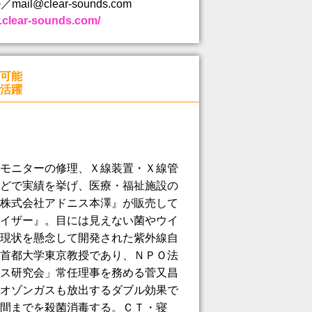
ail@clear-sounds.com
.clear-sounds.com/
可能
活躍
モニターの修理、Ｘ線装置・Ｘ線管
どで実績を挙げ、医療・福祉施設の
株式会社アドニス本澤』が販売して
イザー』。目には見えない菌やウイ
現状を懸念して開発された紫外線自
首都大学東京教授であり、ＮＰＯ法
ス研究会」常任理事を務める菅又昌
オゾンガスも放出するダブル効果で
間までを殺菌消毒する。ＣＴ・寝