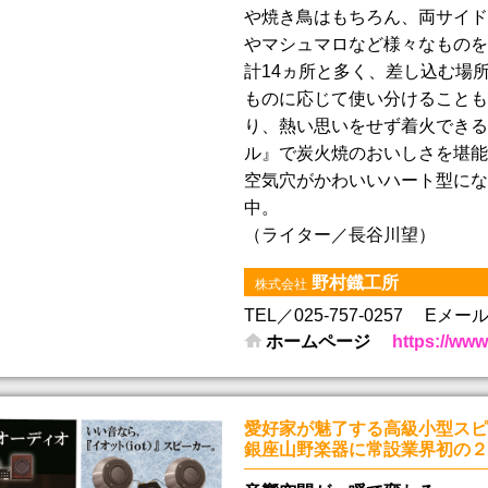
や焼き鳥はもちろん、両サイド
やマシュマロなど様々なものを
計14ヵ所と多く、差し込む場
ものに応じて使い分けることも
り、熱い思いをせず着火できる
ル』で炭火焼のおいしさを堪能
空気穴がかわいいハート型にな
中。
（ライター／長谷川望）
野村鐡工所
株式会社
TEL／025-757-0257
Eメール／i
ホームページ
https://www
愛好家が魅了する高級小型スピ
銀座山野楽器に常設業界初の２