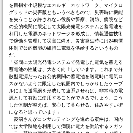
を目指す小規模なエネルギーネットワーク、マイクロ
グリッドの災害版ともいうべきもので、災害時に機能
を失うことが許されない役所や警察、消防、病院など
の公的機関に限定して太陽光発電システムと蓄電池を
利用した電源のネットワークを形成し、情報通信技術
で稼働を管理して災害に備え、災害発生時には24時間
体制で公的機能の維持に電気を供給するというもの
だ。
「昼間に太陽光発電システムで発電した電気を蓄える
蓄電池の性能は、大きく向上しています。これまで分
散型電源だった各公的機関の蓄電池を送電時に電気ロ
スがないように限定した範囲内でしっかりしたケーブ
ルによる送電網を形成して連系させれば、非常時の電
源として有効に使用することができるでしょう。こう
した体制が整えば、安心して暮らせる、住みやすい街
になると思っています」
菱沼さんがコンサルティングを進める案件は、国内
では大学跡地を利用して病院に電力を供給するメガソ