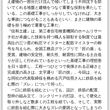
え建物の一部分だけ沈んで傾いてしまう不同沈下を防
いでくれる地盤と建物をつなぐ重要な役割を果たして
いる。この基礎工事がしっかりしていなければ、大き
な事故につながることもあるといい、まさに建物の基
礎を担う極めて重要な工事だ。
『信和土建』は、第三者住宅検査機関のホームリサー
チ社が卓越した技術を持つ職人を顕彰する制度では最
高位の三ツ星の転圧マイスターと配筋マイスターの称
号を与えられ、全国工務店グランプリで「匠の盾」も
受賞。建物の安定性、耐久性、耐震性に関わる土台造
りが正しく行われているかといった基礎工事の理想形
を日々追求し、工程一つひとつで発揮される正確さと
完成度の高さは、文字通り「匠の技」。今回は、そん
な同社の代表取締役を務める宍戸信照さんに鉄筋を組
む際の「ズレ」について伺った。
一口に鉄筋を組むといっても、設計、鉄筋の配置、
型枠の組み立て、コンクリートの打設、そして硬化と
取り外しなど数多くの工程を経ている。そして、実際
に鉄筋を組む際に大きなズレの要因となってしまうの