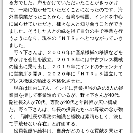
る方でした。声をかけていただいたことがきっかけ
で、一緒に働かせていただくことになったのです。海
外貿易業だったことから、台湾や韓国、インドを中心
に回らせていただき、様々な人と知り合うことができ
ました。そうした人との縁を得て自分の手で事業を行
うようになり、現在の『ＮＴＲ』へとつながっていき
ました」
野々下さんは、２００６年に産業機械の移設などを
手がける会社を設立。２０１３年には中古プレス機械
の輸出に乗り出し、２０１９年にインドのチェンナイ
に営業所を開き、２０２０年に『ＮＴＲ』を設立して
プレス機械の輸出を本格化させた。
現在は国内に7人、インドに営業担当のみの5人の従
業員を擁して事業進めているが、野々下さんが40代、
副社長2人が70代、専務が40代と年齢幅が広い構成
だ。野々下さんは、年長の投員たちへの尊敬の念が強
く、「副社長や専務の知識と経験は素晴らしく、決し
て手放せない存在」と評価する。
役員報酬や給料は、自身がどのような貢献を果たす