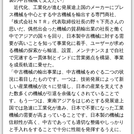
製の中古機械で支えたい」
近代化、工業化が進む発展途上国のメーカーにプレ
ス機械を中心とする中古機械を輸出する専門商社、
『株式会社ＮＴＲ』代表取締役社長の野々下亮さんの
思いだ。偶然出会った機械の貿易輸出業の社長と働く
中でアジアの国々を回り、日本製中古機械に対する需
要が高いことを知って事業化に着手、ユーザーが求め
る機械の探索から輸送、設置、メンテナンスまで自社
で完遂する一貫体制とインドに営業拠点を構築、事業
を成長軌道に乗せた。
「中古機械の輸出事業は、中古機械をめぐる二つの状
況に着目したものです。一つは、技術発展によって新
しい産業機械が次々に登場し、日本の産業を支えてき
た数多くの機械が引退を余儀なくされていることで
す。もう一つは、東南アジアをはじめとする発展途上
国では急速に工業化が進み、日本で不要になった工業
機械の需要が高まっていることです。日本製の機械は
信頼性が高く、中古であっても適切な整備やしっかり
と手入れをすることで十分に性能を発揮するうえに、