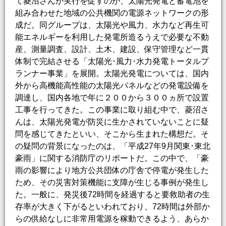
て菱沼さんが実行を促すのが、太陽光発電と蓄電池を
組み合わせた地域の公共機関の電源ネットワークの形
成だ。同グループは、太陽光や風力、水力など再生可
能エネルギーを利用した発電所造るうえで必要な不動
産、測量調査、設計、土木、建設、保守管理など一貫
体制で完結させる「太陽光･風力･水力発電トータルプ
ランナー事業」を展開。太陽光発電については、国内
外から高機能高性能の太陽光パネルなどの発電設備を
調達し、国内各地で年に２００から３００ヵ所で設置
工事を行ってきた。この事業に取り組む中で、菱沼さ
んは、太陽光発電が防災に生かされていないことに疑
問を感じてきたといい、そこから生まれた構想だ。そ
の疑問の背景になったのは、「平成27年9月関東･東北
豪雨」に関する消防庁のリポートだ。この中で、「豪
雨の影響により地方公共団体の庁舎で停電が発生した
ため、その災害対策機能に支障が生じる事例が発生し
た。一般に、発災後72時間を経過すると要救助者の生
存率が大きく下がるといわれており、72時間は外部か
らの供給なしに非常用電源を稼動できるよう、あらか