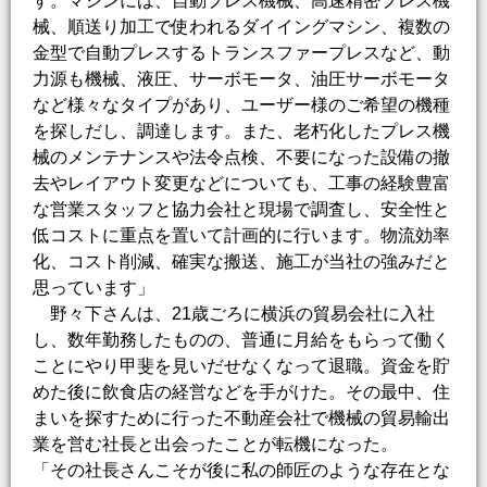
す。マシンには、自動プレス機械、高速精密プレス機
械、順送り加工で使われるダイイングマシン、複数の
金型で自動プレスするトランスファープレスなど、動
力源も機械、液圧、サーボモータ、油圧サーボモータ
など様々なタイプがあり、ユーザー様のご希望の機種
を探しだし、調達します。また、老朽化したプレス機
械のメンテナンスや法令点検、不要になった設備の撤
去やレイアウト変更などについても、工事の経験豊富
な営業スタッフと協力会社と現場で調査し、安全性と
低コストに重点を置いて計画的に行います。物流効率
化、コスト削減、確実な搬送、施工が当社の強みだと
思っています」
野々下さんは、21歳ごろに横浜の貿易会社に入社
し、数年勤務したものの、普通に月給をもらって働く
ことにやり甲斐を見いだせなくなって退職。資金を貯
めた後に飲食店の経営などを手がけた。その最中、住
まいを探すために行った不動産会社で機械の貿易輸出
業を営む社長と出会ったことが転機になった。
「その社長さんこそが後に私の師匠のような存在とな