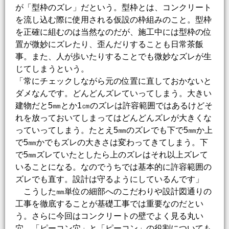
が「型枠のズレ」だという。型枠とは、コンクリート
を流し込む際に使用される仮設の枠組みのこと。型枠
を正確に組むのは当然なのだが、施工中には型枠の位
置が微妙にズレたり、歪んだりすることも日常茶飯
事。また、人が歩いたりすることでも微妙なズレが生
じてしまうという。
「常にチェックしながら元の位置に直しておかないと
ダメなんです。どんどんズレていってしまう。大きい
建物だと5㎜とか1㎝のズレは許容範囲ではあるけどそ
れを放っておいてしまってはどんどんズレが大きくな
っていってしまう。たとえ5㎜のズレでも下で5㎜か上
で5㎜かでもズレの大きさは変わってきてしまう。下
で5㎜ズレていたとしたら上のズレはそれ以上ズレて
いることになる。なのでうちでは基本的に許容範囲の
ズレでも直す。設計は守るようにしているんです」
こうした㎜単位の細部へのこだわりや設計図通りの
工事を徹底することが基礎工事では重要なのだとい
う。さらに今回はコンクリートの壁でよく見る丸い
穴、「ピーコン穴」と「ピーコン」の役割についても