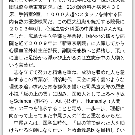
団誠馨会新東京病院』は、21の診療科と病床４３０
床、手術室9室、１０００人超のスタッフを擁する国
内有数の医療機関だ。この巨大組織を統括する院長に
２０２３年6月、心臓血管外科医の中尾達也さんが就
任した。広島大学医学部を卒業後、国内外の様々な病
院を経て２００９年に『新東京病院』に入職してから
心臓血管外科主任部長、副院長兼務へと昇格し、頂点
に達した足跡から浮かび上がるのは立志伝中の人物と
いう言葉だ。
志を立てて努力と精進を重ね、成功を収めた人を意
味するこの言葉が、明治時代、天空に輝く雲のような
理想を追い求めた青春群像を描いた司馬遼太郎の歴史
小説「坂の上の雲」に因み、医療人として上るべき坂
をScience（科学）、Art（技術）、Humanity（人間
性）の三つを追求することと定め、一歩一歩、理想に
向かって上ってきた中尾さんの半生と重なるからだ。
中尾さんは、医学生時代、「目の前で倒れた人を助
けられる医師になりたい」と救命救急医を目指してい