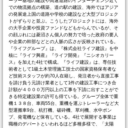
ーラー基地の建設や高速道路のインターチェンジ近く
での物流拠点の構築、道の駅の建設、海外ではアジア
の発展途上国の道路や学校の建設など大型プロジェク
トがずらりと並ぶ。こうしたプロジェクトには、海外
の大手企業や投資ファンドなどもからんでいるが、そ
の顔ぶれには菱沼さん個人の努力で培った政府の要人
や企業の幹部などとの人脈の広さが反映されている。
『ライフグループ』は、『株式会社ライフ建設』を中
核に『ライフ興産』『ライフ開発』『ニシオカリー
ス』を加えた4社で構成。『ライフ建設』は、専任技
術者として1級土木管理施工技士の国家資格保有者な
ど技術スタッフが約70人在籍し、発注者から直接工事
を請け負う元請け業者として1件の建設工事につき合
計額が４０００万円以上の工事を下請に出すことがで
きる特定建設業の許可も得ている。グループ全体で重
機１３８台、車両55台、重機を運ぶトレーラーなど大
型運搬車9台、杭打機、破砕機、草刈機、水中ポン
プ、発電機など保有している。4社で展開する事業は
職種のデパートといわれるほど多種多様で、「太陽