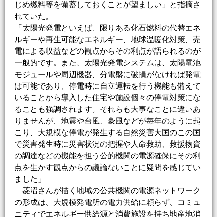
じめ燃料等を備蓄しておくことが望ましい」と指摘さ
れていた。
「太陽光発電といえば、限りある化石燃料の代替エネ
ルギーや再生可能なエネルギー、地球温暖化対策、売
電による収益などの観点からその利点が語られるのが
一般的です。また、太陽光発電システムは、太陽電池
モジュールや周辺機器、分電盤に破損がなければ発電
は可能であり、停電時に自立運転を行う機能も備えて
いることから導入した住宅や施設個々の停電対策にな
ることも強調されます。それらも大事なことに違いあ
りませんが、地震や台風、豪風などが毎年のように起
こり、大規模な停電が発生する自然災害大国のこの国
で災害発生時に災害状況の把握や人命救助、救援物資
の調達などの機能を担う公的機関の電源確保にその利
点を生かす観点からの議論ないことに疑問を感じてい
ました」
菱沼さんが描く地域の公共機関の電源ネットワーク
の形成は、大規模発電所の電力供給に頼らず、コミュ
ニティでエネルギー供給源と消費施設を持ち地産地消