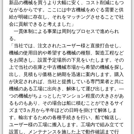
新品の機械を買うより大幅に安く、コスト削減にもつ
ながるからです。ここには中古機械をめぐる需要と供
給が明確に存在し、それをマッチングさせることで社
会に貢献できると考えました」
一貫体制による事業は周到なプロセスで進められ
る。
「当社では、注文されたユーザー様と直接打合せし、
機械の使用目的や希望する機械の種類、製造工程など
をお聞きし、設置予定場所の下見をいたします。その
上で当社の在庫と中古機械市場から希望の機械を探し
出し、見積もり価格と納期を迅速に案内します。購入
が決定されれば、当社と提携している専門業者と共に
機械のある工場に出向き、解体して運び出します。―
つの機械がちょっとしたマンション程度の大きさがあ
るものもあり、その場合は船に積むことができるサイ
ズまで3ヵ月から半年ほどの日時を掛けて解体しま
す。輸出するための各種手続きを行い、船で輸送し、
ユーザー様の工場に搬入します。工場内で組み立てて
設置し、メンテナンスを施した上で動作確認まで行