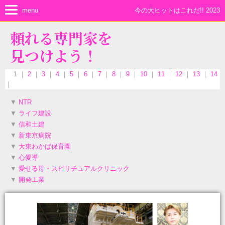
menu
今の大ヒットはこれだ!! 2023
頼れる専門家を
見つけよう！
1 ｜
2
｜
3
｜
4
｜
5
｜
6
｜
7
｜
8
｜
9
｜
10
｜
11
｜
12
｜
13
｜
14
｜
▼
NTR
▼
ライフ建設
▼
信和土建
▼
新東京病院
▼
大東わかば保育園
▼
心愛導
▼
愛せる母・スピリチュアルクリニック
▼
開発工業