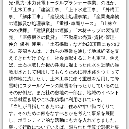
光･風力･水力発電トータルプランナー事業」のほか、
「土木工事」「建築工事」「上下水道工事」「外構工
事」「解体工事」「建設残土処理事業」「産業廃棄物
の運搬及び処理事業」「重機･車両リース」「山林立
木の伐採」「建設資材の運搬」「木材チップの製造販
売」「医療機器の賃貸」「不動産の売買･賃貸･管理･
仲介･保有･運用」「土石採取」など約20項目にものぼ
る。菱沼さんは、これらの事業を通して地域経済を支
えてきただけでなく、社会貢献することも重視。例え
ば、土石採取した後の窪地に溜まった雨水を近隣の灌
漑用水として利用してもらうために排水路をつくって
耕作地に流したり、土木工事に使う重機を活用して降
雪時にスクールゾーンの除雪を行ったりしているのは
その好例だ。また社の敷地の一部は、地域のイベント
の器材置き場やごみ集積場に利用されている。
「当社が目指してきたのは、住みやすい街づくりで
す。そのために何をなすべきかを考えて事業を展開
し、ボランティア的な活動にも力を入れてきました。
翻って行政についていえば、限られた予算で選択と集