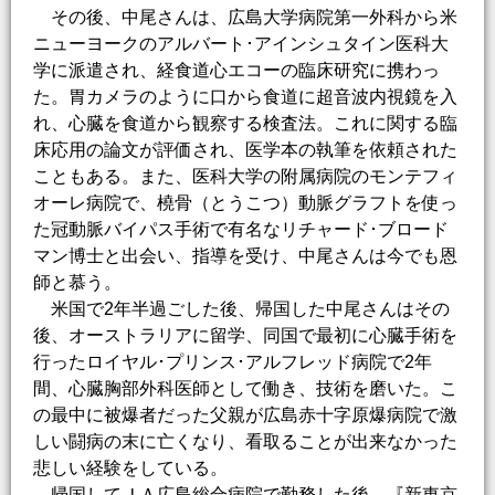
その後、中尾さんは、広島大学病院第一外科から米
ニューヨークのアルバート･アインシュタイン医科大
学に派遣され、経食道心エコーの臨床研究に携わっ
た。胃カメラのように口から食道に超音波内視鏡を入
れ、心臓を食道から観察する検査法。これに関する臨
床応用の論文が評価され、医学本の執筆を依頼された
こともある。また、医科大学の附属病院のモンテフィ
オーレ病院で、橈骨（とうこつ）動脈グラフトを使っ
た冠動脈バイパス手術で有名なリチャード･ブロード
マン博士と出会い、指導を受け、中尾さんは今でも恩
師と慕う。
米国で2年半過ごした後、帰国した中尾さんはその
後、オーストラリアに留学、同国で最初に心臓手術を
行ったロイヤル･プリンス･アルフレッド病院で2年
間、心臓胸部外科医師として働き、技術を磨いた。こ
の最中に被爆者だった父親が広島赤十字原爆病院で激
しい闘病の末に亡くなり、看取ることが出来なかった
悲しい経験をしている。
帰国してＪＡ広島総合病院で勤務した後、『新東京