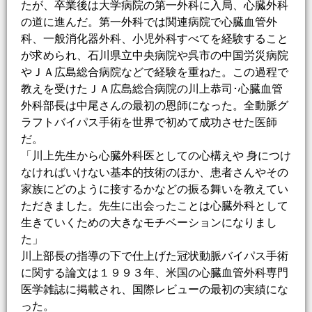
たが、卒業後は大学病院の第一外科に入局、心臓外科
の道に進んだ。第一外科では関連病院で心臓血管外
科、一般消化器外科、小児外科すべてを経験すること
が求められ、石川県立中央病院や呉市の中国労災病院
やＪＡ広島総合病院などで経験を重ねた。この過程で
教えを受けたＪＡ広島総合病院の川上恭司･心臓血管
外科部長は中尾さんの最初の恩師になった。全動脈グ
ラフトバイパス手術を世界で初めて成功させた医師
だ。
「川上先生から心臓外科医としての心構えや 身につけ
なければいけない基本的技術のほか、患者さんやその
家族にどのように接するかなどの振る舞いを教えてい
ただきました。先生に出会ったことは心臓外科として
生きていくための大きなモチベーションになりまし
た」
川上部長の指導の下で仕上げた冠状動脈バイパス手術
に関する論文は１９９３年、米国の心臓血管外科専門
医学雑誌に掲載され、国際レビューの最初の実績にな
った。