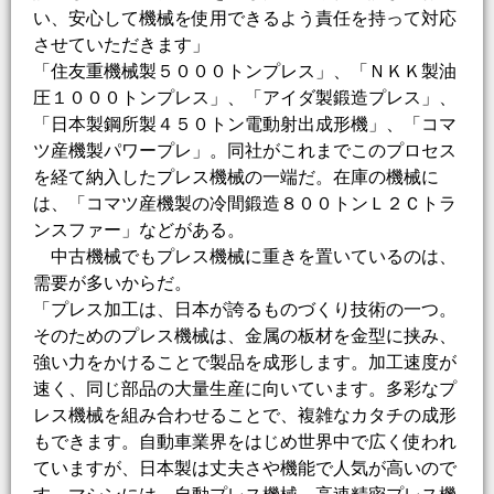
い、安心して機械を使用できるよう責任を持って対応
させていただきます」
「住友重機械製５０００トンプレス」、「ＮＫＫ製油
圧１０００トンプレス」、「アイダ製鍛造プレス」、
「日本製鋼所製４５０トン電動射出成形機」、「コマ
ツ産機製パワープレ」。同社がこれまでこのプロセス
を経て納入したプレス機械の一端だ。在庫の機械に
は、「コマツ産機製の冷間鍛造８００トンＬ２Ｃトラ
ンスファー」などがある。
中古機械でもプレス機械に重きを置いているのは、
需要が多いからだ。
「プレス加工は、日本が誇るものづくり技術の一つ。
そのためのプレス機械は、金属の板材を金型に挟み、
強い力をかけることで製品を成形します。加工速度が
速く、同じ部品の大量生産に向いています。多彩なプ
レス機械を組み合わせることで、複雑なカタチの成形
もできます。自動車業界をはじめ世界中で広く使われ
ていますが、日本製は丈夫さや機能で人気が高いので