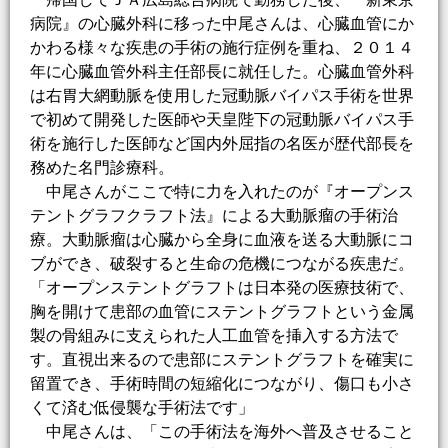
病院』の心臓外科に移った中尾さんは、心臓血管にか
かわる様々な疾患の手術の施行症例を重ね、２０１４
年に心臓血管外科主任部長に就任した。心臓血管外科
は右胃大網動脈を使用した冠動脈バイパス手術を世界
で初めて開発した医師や天皇陛下の冠動脈バイパス手
術を施行した医師など国内外屈指の名医が歴代部長を
務めた名門診療科。
中尾さんがここで特に力を入れたのが『オープンス
テントグラフクラフト法』による大動脈瘤の手術治
療。大動脈瘤は心臓から全身に血液を送る大動脈にコ
ブができ、破裂すると生命の危機につながる疾患だ。
「オープンステントグラフトは日本発の医療技術で、
胸を開けて患部の血管にステントグラフトという金属
製の骨組みに支えられた人工血管を挿入する方法で
す。直視出来るので患部にステントグラフトを確実に
留置でき、手術時間の短縮化につながり、傷口も小さ
くて済む低侵襲な手術法です」
中尾さんは、「この手術法を海外へ普及させること