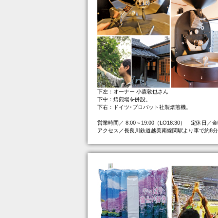
下左：オーナー 小森敦也さん
下中：焙煎場を併設。
下右：ドイツ･プロバット社製焙煎機。
営業時間／ 8:00～19:00（LO18:30） 定休日／
アクセス／長良川鉄道越美南線関駅より車で約8分