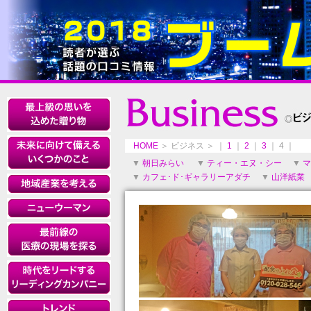
HOME
＞ ビジネス ＞ ｜
1
｜
2
｜
3
｜ 4 ｜
▼
朝日みらい
▼
ティー・エヌ・シー
▼
マ
▼
カフェ･ド･ギャラリーアダチ
▼
山洋紙業