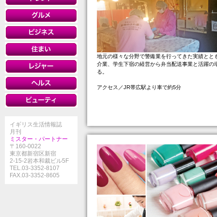
地元の様々な分野で警備業を行ってきた実績とと
介業、学生下宿の経営から弁当配送事業と活躍の
る。
アクセス／JR帯広駅より車で約5分
イギリス生活情報誌
月刊
ミスター・パートナー
〒160-0022
東京都新宿区新宿
2-15-2岩本和裁ビル5F
TEL.03-3352-8107
FAX.03-3352-8605