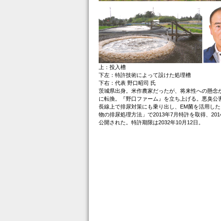
上：投入槽
下左：特許技術によって設けた処理槽
下右：代表 野口昭司 氏
茨城県出身。米作農家だったが、将来性への懸念
に転換。『野口ファーム』を立ち上げる。悪臭公
長線上で排尿対策にも乗り出し、EM菌を活用した
物の排尿処理方法」で2013年7月特許を取得、201
公開された。特許期限は2032年10月12日。