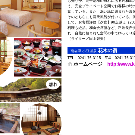
も売りが、完全別棟の離れにある純和風
う。完全プライベート空間でお客様の時
意している。また、深い緑に囲まれた温
そのどちらにも露天風呂が付いている。
して、お客様評価【夕食】90点越え（20
料理も絶品。和食会席膳など、料理長自
れ、自然に包まれた空間の中でゆっくり
（ライター／田上智美）
花木の宿
南会津 小豆温泉
TEL： 0241-76-3115 FAX： 0241-76-3
ホームページ
http://www.