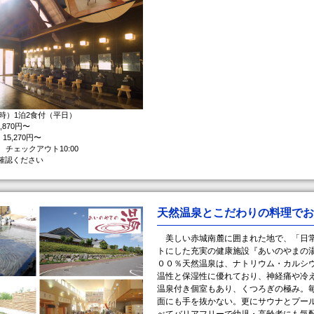
時）1泊2食付（平日）
,870円〜
15,270円〜
 チェックアウト10:00
確認ください
天然温泉とこだわりの料理でお
美しい赤城南麓に囲まれた地で、「日常
トにした充実の健康施設『あいのやまの
００％天然温泉は、ナトリウム・カルシ
温性と保湿性に優れており、神経痛や冷
温泉付き個室もあり、くつろぎの極み。
面にも手を抜かない。更にサウナとプー