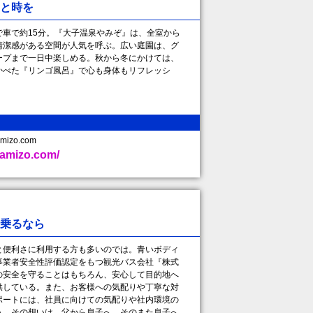
と時を
車で約15分。『大子温泉やみぞ』は、全室から
清潔感がある空間が人気を呼ぶ。広い庭園は、グ
ープまで一日中楽しめる。秋から冬にかけては、
かべた『リンゴ風呂』で心も身体もリフレッシ
mizo.com
yamizo.com/
に乗るなら
便利さに利用する方も多いのでは。青いボディ
事業者安全性評価認定をもつ観光バス会社『株式
の安全を守ることはもちろん、安心して目的地へ
供している。また、お客様への気配りや丁寧な対
ポートには、社員に向けての気配りや社内環境の
う。その想いは、父から息子へ、そのまた息子へ