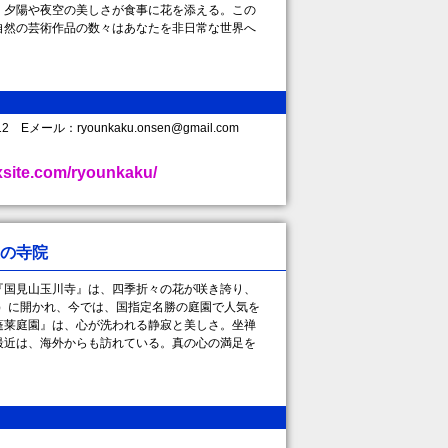
、夕陽や夜空の美しさが食事に花を添える。この
自然の芸術作品の数々はあなたを非日常な世界へ
4112 Eメール：ryounkaku.onsen@gmail.com
xsite.com/ryounkaku/
の寺院
国見山玉川寺』は、四季折々の花が咲き誇り、
年）に開かれ、今では、国指定名勝の庭園で人気を
蓬莱庭園』は、心が洗われる静寂と美しさ。坐禅
最近は、海外からも訪れている。真の心の満足を