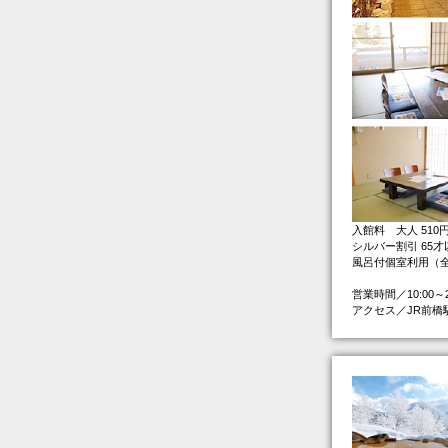
入館料 大人 510円
シルバー割引 65
風呂付個室利用（全5
営業時間／10:00～
アクセス／JR前橋