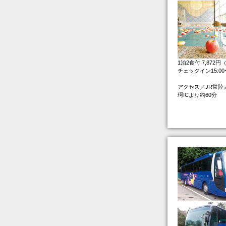
1泊2食付 7,872
チェックイン15:0
アクセス／JR常陸
珂ICより約60分