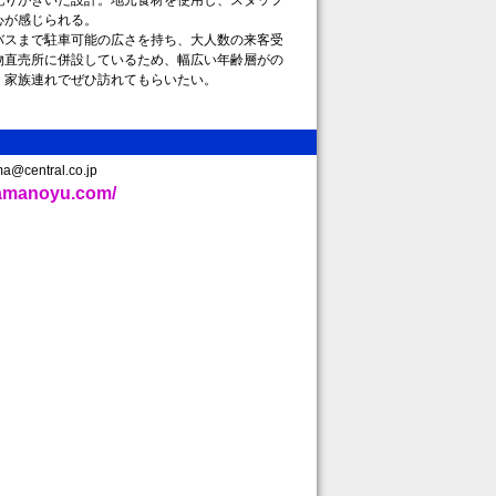
配りがきいた設計。地元食材を使用し、スタッフ
心が感じられる。
スまで駐車可能の広さを持ち、大人数の来客受
物直売所に併設しているため、幅広い年齢層がの
。家族連れでぜひ訪れてもらいたい。
central.co.jp
yamanoyu.com/