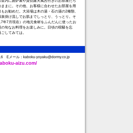
の室内に囲炉裏や貸切露天風呂付きのお部屋だろ
のままに。その他、お客様に合わせたお部屋を用
泉もお勧めだ。大浴場は木の湯・石の湯の2種類、
源泉掛け流しでお肌までしっとり、うっとり。そ
17年7月現在）の地元食材をふんだんに使ったお
慢の旬なお料理をお楽しみに。日頃の喧騒を忘
過ごしてみては。
116 Eメール：kaboku-yoyaku@dormy.co.jp
kaboku-aizu.com/