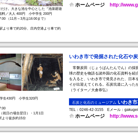
ホームページ
http://www.g
音だけ。大きな池を中心とした『池泉廻遊
料／大人 400円 小中学生 200円
:00 （11月～3月は16:00まで）
岡駅より車で約20分、庄内空港より車で約
いわき市で発掘された化石や炭
常磐炭田（じょうばんたんでん）の採掘
球の歴史を物語る諸外国の化石資料を紹
を入ると、いわき市で発見された、日本
イが出迎えてくれる。石炭坑道に入った
（ライター／大倉恭弘）
学生430円 小学生320円
いわき市
石炭と化石のミュージアム
:00
TEL： 0246-42-3155 Eメール：gakugei@i
（祝日の場合翌日）・1月1日
ホームページ
http://www.s
駅より徒歩約15分