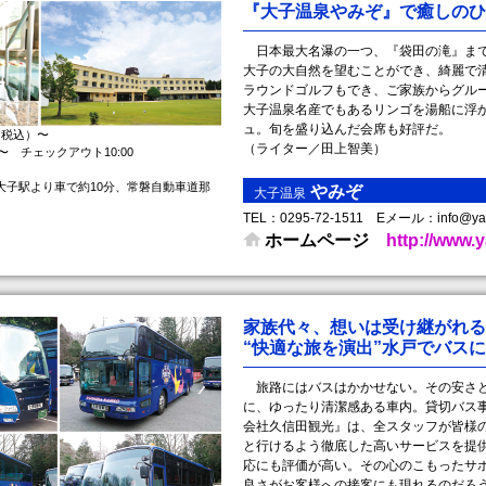
『大子温泉やみぞ』で癒しのひ
日本最大名瀑の一つ、『袋田の滝』まで
大子の大自然を望むことができ、綺麗で
ラウンドゴルフもでき、ご家族からグル
大子温泉名産でもあるリンゴを湯船に浮
ュ。旬を盛り込んだ会席も好評だ。
円（税込）〜
（ライター／田上智美）
0〜 チェックアウト10:00
大子駅より車で約10分、常磐自動車道那
やみぞ
大子温泉
TEL： 0295-72-1511 Eメール：info@ya
ホームページ
http://www.
家族代々、想いは受け継がれる
“快適な旅を演出”水戸でバス
旅路にはバスはかかせない。その安さと
に、ゆったり清潔感ある車内。貸切バス
会社久信田観光』は、全スタッフが皆様
と行けるよう徹底した高いサービスを提
応にも評価が高い。その心のこもったサ
良さがお客様への接客にも現れるのだろ