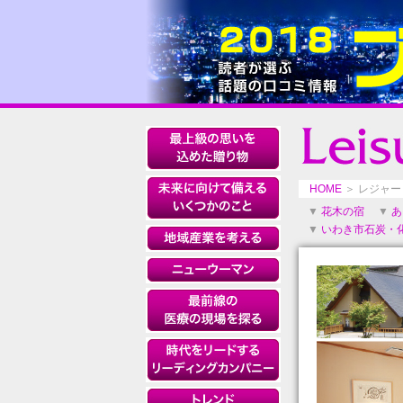
HOME
＞ レジャー 
▼
花木の宿
▼
あ
▼
いわき市石炭・