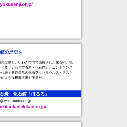
yokusenji.or.jp/
鉱の歴史を
の歴史と、いわき市内で発掘された化石や、地
介する『いわき市石炭・化石館』。エントランス
を代表する首長竜の化石フタバサウルス・スズキ
かのような模擬坑道も圧巻だ。
石炭・化石館「ほるる」
waki-kankou.or.jp
ekitankasekikan.or.jp/