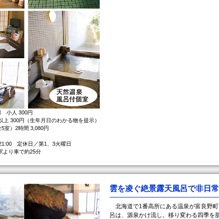
 小人 300円
才以上 300円（生年月日のわかる物を提示）
室）2時間 3,080円
21:00 定休日／第1、3火曜日
駅より車で約25分
雲を凌ぐ絶景露天風呂で非日常
北海道で1番高所にある温泉が富良野町
呂は、源泉かけ流し。移り変わる四季を