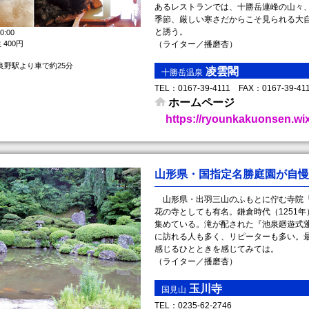
あるレストランでは、十勝岳連峰の山々
季節、厳しい寒さだからこそ見られる大
と誘う。
:00
 400円
（ライター／播磨杏）
良野駅より車で約25分
凌雲閣
十勝岳温泉
TEL： 0167-39-4111 FAX： 0167-39-
ホームページ
https://ryounkakuonsen.wi
山形県・国指定名勝庭園が自慢
山形県・出羽三山のふもとに佇む寺院『
花の寺としても有名。鎌倉時代（1251
集めている。滝が配された『池泉廻遊式
に訪れる人も多く、リピーターも多い。
感じるひとときを感じてみては。
（ライター／播磨杏）
玉川寺
国見山
TEL： 0235-62-2746