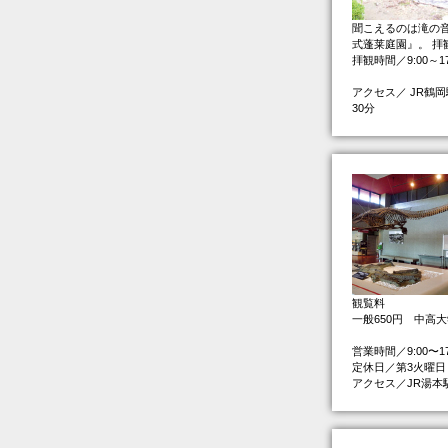
聞こえるのは滝の
式蓬莱庭園』。 拝観
拝観時間／9:00～17
アクセス／ JR鶴
30分
観覧料
一般650円 中高大
営業時間／9:00〜17
定休日／第3火曜日
アクセス／JR湯本