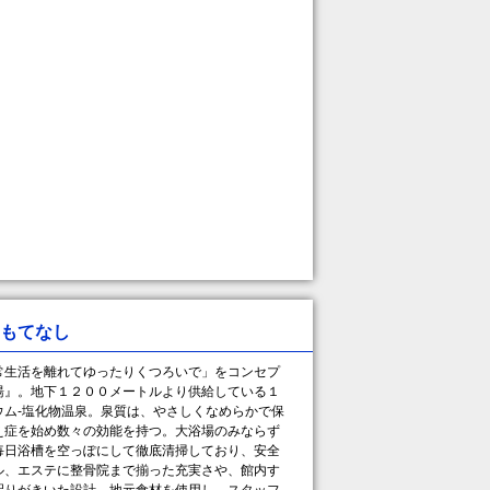
もてなし
生活を離れてゆったりくつろいで」をコンセプ
湯』。地下１２００メートルより供給している１
ウム-塩化物温泉。泉質は、やさしくなめらかで保
え症を始め数々の効能を持つ。大浴場のみならず
毎日浴槽を空っぽにして徹底清掃しており、安全
ル、エステに整骨院まで揃った充実さや、館内す