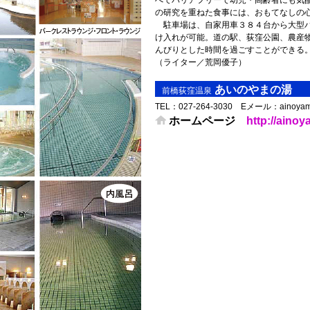
べてバリアフリーで幼児・高齢者にも気
の研究を重ねた食事には、おもてなしの
駐車場は、自家用車３８４台から大型バ
け入れが可能。道の駅、荻窪公園、農産
んびりとした時間を過ごすことができる
（ライター／荒岡優子）
あいのやまの湯
前橋荻窪温泉
TEL： 027-264-3030 Eメール：ainoyama@
ホームページ
http://aino