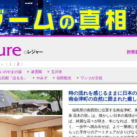
＞ ｜ 1 ｜
2
｜
いのやまの湯
▼
凌雲閣
▼
玉川寺
化石館「ほるる」
▼
やみぞ
▼
信田観光
▼
ワンコが主役
時の流れを感じるままに日本の
南会津町の自然に囲まれた癒し
福島県の南西部に位置する南会津町。東
泉 花木の宿』は、懐かしい日本の風情が
ば、綺麗な花々が咲き、冬になれば、雪
く、一歩中へ踏み出せば、より一層感じ
らった手作りのアートチェアがさりげな