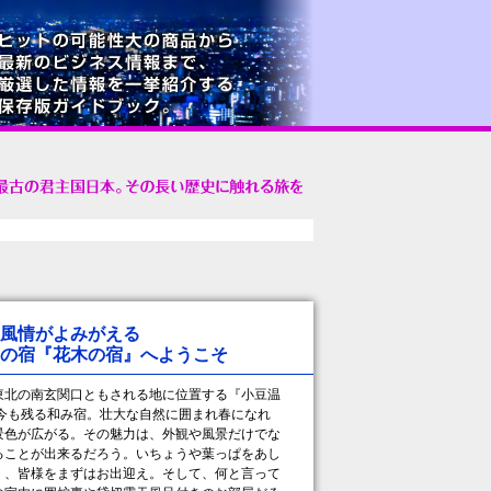
風情がよみがえる
の宿『花木の宿』へようこそ
北の南玄関口ともされる地に位置する『小豆温
今も残る和み宿。壮大な自然に囲まれ春になれ
景色が広がる。その魅力は、外観や風景だけでな
ることが出来るだろう。いちょうや葉っぱをあし
く、皆様をまずはお出迎え。そして、何と言って