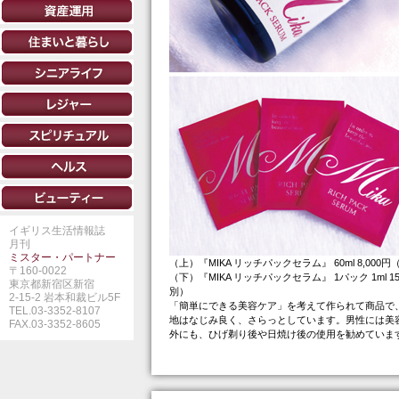
イギリス生活情報誌
月刊
ミスター・パートナー
（上）『MIKA リッチパックセラム』 60ml 8,000
〒160-0022
（下）『MIKA リッチパックセラム』 1パック 1ml 1
東京都新宿区新宿
別）
2-15-2 岩本和裁ビル5F
「簡単にできる美容ケア」を考えて作られて商品で
TEL.03-3352-8107
地はなじみ良く、さらっとしています。男性には美
FAX.03-3352-8605
外にも、ひげ剃り後や日焼け後の使用を勧めていま