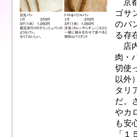
京都
ゴサ
のパ
る存
店内
肉・
切使
以外
タリ
だ。
やカ
も安
「１