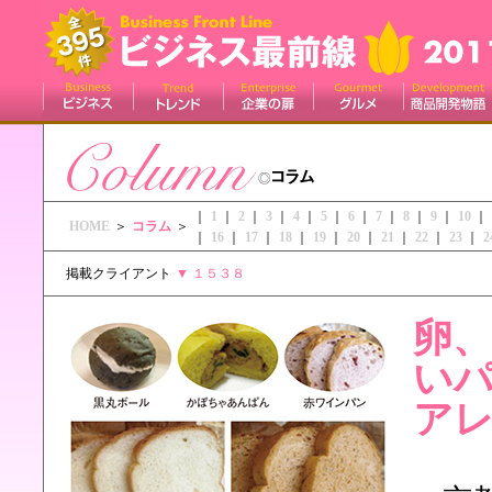
｜
1
｜
2
｜
3
｜
4
｜
5
｜
6
｜
7
｜
8
｜
9
｜
10
｜
HOME
＞
コラム
＞
｜
16
｜
17
｜
18
｜
19
｜
20
｜
21
｜
22
｜
23
｜
2
掲載クライアント
▼
１５３８
卵
い
ア