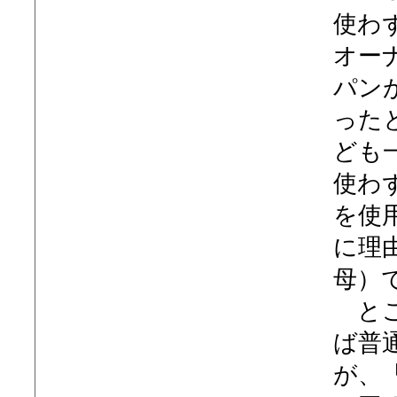
使わ
オー
パン
った
ども
使わ
を使
に理
母）
とこ
ば普
が、