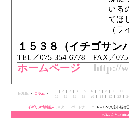
いる
てほ
（ラ
１５３８（イチゴサン
TEL／ 075-354-6778 FAX／075-
ホームページ
http://
｜
1
｜
2
｜
3
｜
4
｜
5
｜
6
｜
7
｜
8
｜
9
｜
10
｜
HOME
＞
コラム
＞
｜
16
｜
17
｜
18
｜
19
｜
20
｜
21
｜
22
｜
23
｜
2
イギリス情報誌●
ミスター・パートナー
〒160-0022 東京都新宿区
(C)2011 Mr.Par