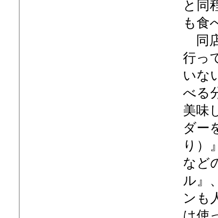
と同
も食
同店
行っ
いな
べる
美味
ダー
り）
など
ル』
ンも
は使