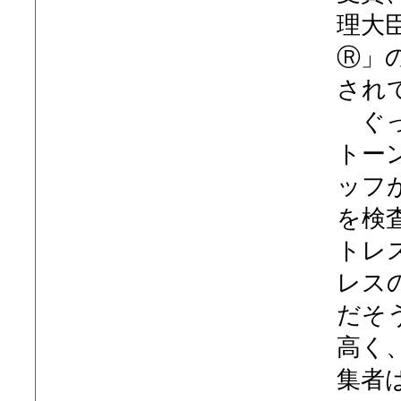
理大
Ⓡ」
され
ぐっ
トー
ッフ
を検
トレ
レス
だそ
高く
集者