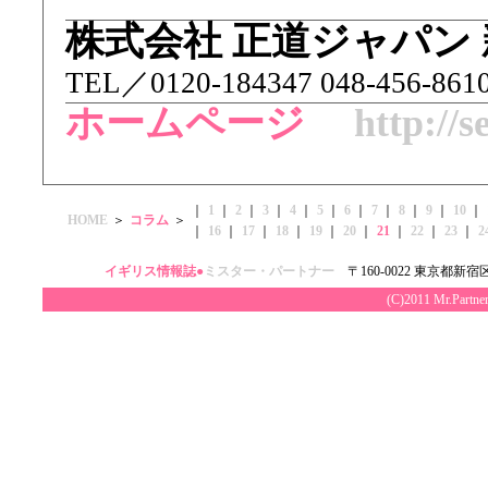
株式会社 正道ジャパン
TEL／ 0120-184347 048-456-86
ホームページ
http://s
｜
1
｜
2
｜
3
｜
4
｜
5
｜
6
｜
7
｜
8
｜
9
｜
10
｜
HOME
＞
コラム
＞
｜
16
｜
17
｜
18
｜
19
｜
20
｜
21
｜
22
｜
23
｜
2
イギリス情報誌●
ミスター・パートナー
〒160-0022 東京都新宿区
(C)2011 Mr.Par