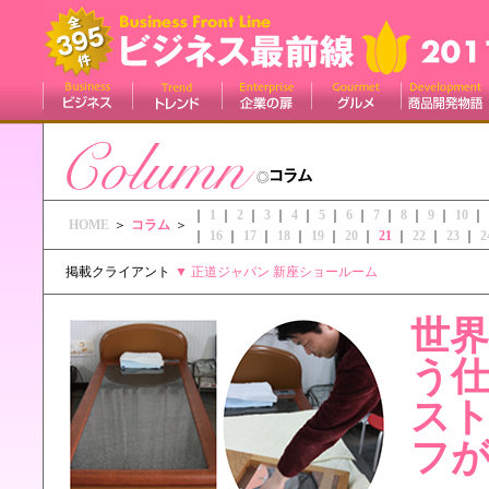
｜
1
｜
2
｜
3
｜
4
｜
5
｜
6
｜
7
｜
8
｜
9
｜
10
｜
HOME
＞
コラム
＞
｜
16
｜
17
｜
18
｜
19
｜
20
｜
21
｜
22
｜
23
｜
2
掲載クライアント
▼
正道ジャパン 新座ショールーム
世
う
ス
フ