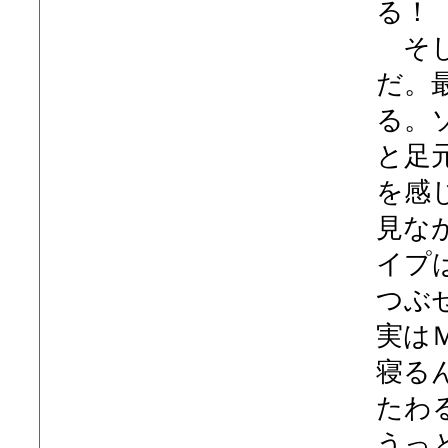
る！
そし
だ。
る。
と足
を感
見な
イプ
つぶ
実は
寝る
たわ
うっ