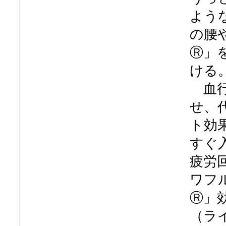
よう
の腰
Ⓡ」
ける
血行
せ、
ト効
すぐ
疲労
ワフ
Ⓡ」
（ラ