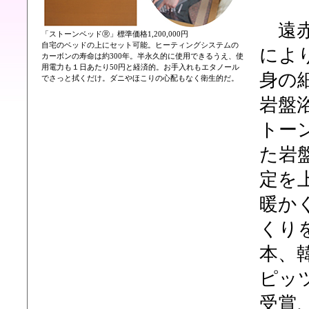
遠赤
「ストーンベッドⓇ」標準価格1,200,000円
自宅のベッドの上にセット可能。ヒーティングシステムの
によ
カーボンの寿命は約300年。半永久的に使用できるうえ、使
用電力も１日あたり50円と経済的。お手入れもエタノール
身の
でさっと拭くだけ。ダニやほこりの心配もなく衛生的だ。
岩盤
トー
た岩
定を
暖か
くり
本、
ピッ
受賞