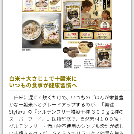
白米＋大さじ１で十穀米に
いつもの食事が健康習慣へ
白米に混ぜて炊くだけで、いつものごはんが栄養豊
かな十穀米へとグレードアップするのが、『美健
Style+』の『グルテンフリー雑穀十種 ３００ｇ 2種の
スーパーフード』。医師監修で、自然素材１００％・
グルテンフリー・添加物不使用のシンプル設計が嬉し
い十穀ミックスだ。ＧＡＢＡでリラックス効果を生み