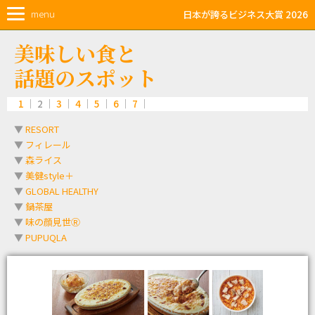
menu
日本が誇るビジネス大賞 2026
美味しい食と
話題のスポット
1
｜ 2 ｜
3
｜
4
｜
5
｜
6
｜
7
｜
▼
RESORT
▼
フィレール
▼
森ライス
▼
美健style＋
▼
GLOBAL HEALTHY
▼
鍋茶屋
▼
味の顔見世Ⓡ
▼
PUPUQLA