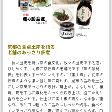
京都の食卓土産を語る
老舗のあっさり佃煮
長い歴史を持つ京の食文化。数々の歴史ある名店が
ひしめく中、同様に京佃煮の老舗である『味の顔見
世』を代表する一品といえるのが『嵐山煮』。従来の
佃煮のような濃い醤油味に寄せず、昆布の旨みを土台
にした京風あっさりの設計が身上だ。ぶなしめじ、椎
茸、筍を中心に素材をふっくら炊き上げ、歯ごたえと
香りを立たせる。仕上げに実山椒の爽やかな余韻が重
なり、あと口は軽いのに旨みはしっかり残る。食べや
すいあっさり感ゆえ、箸が進んでも重たくならず、白