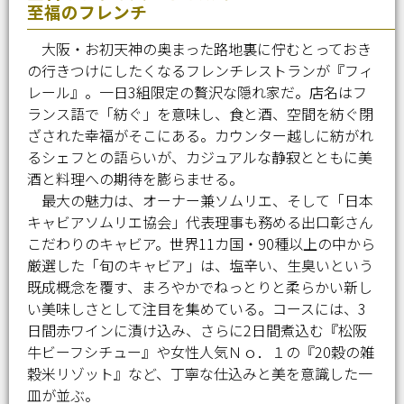
至福のフレンチ
大阪・お初天神の奥まった路地裏に佇むとっておき
の行きつけにしたくなるフレンチレストランが『フィ
レール』。一日3組限定の贅沢な隠れ家だ。店名はフ
ランス語で「紡ぐ」を意味し、食と酒、空間を紡ぐ閉
ざされた幸福がそこにある。カウンター越しに紡がれ
るシェフとの語らいが、カジュアルな静寂とともに美
酒と料理への期待を膨らませる。
最大の魅力は、オーナー兼ソムリエ、そして「日本
キャビアソムリエ協会」代表理事も務める出口彰さん
こだわりのキャビア。世界11カ国・90種以上の中から
厳選した「旬のキャビア」は、塩辛い、生臭いという
既成概念を覆す、まろやかでねっとりと柔らかい新し
い美味しさとして注目を集めている。コースには、3
日間赤ワインに漬け込み、さらに2日間煮込む『松阪
牛ビーフシチュー』や女性人気Ｎｏ．１の『20穀の雑
穀米リゾット』など、丁寧な仕込みと美を意識した一
皿が並ぶ。