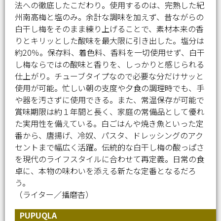
法への徹底したこだわり。使用するのは、完熟した紀
州南高梅と塩のみ。余計な調味を加えず、昔ながらの
白干し梅をそのまま練り上げることで、素材本来の香
りとキリッとした酸味を最大限に引き出した。塩分は
約20％。保存料、着色料、香料を一切使用せず、白干
し梅ならではの酸味と香りを、しっかりと感じられる
仕上がり。チューブタイプなので必要な分だけサッと
使用が可能。忙しい朝の支度や夕食の調理時でも、手
や器を汚さずに使用できる。また、常温保存が可能で
賞味期限は約１年間と長く、家庭の常備品として優れ
た実用性を備えている。白ごはんや焼き魚といった定
番から、唐揚げ、冷奴、パスタ、ドレッシングのアク
セントまで幅広く活躍。伝統的な白干し梅の酸っぱさ
を現代のライフスタイルに合わせて再定義。日常の食
卓に、本物の味わいを添える新たな定番となるだろ
う。
（ライター／播磨杏）
PUPUQLA