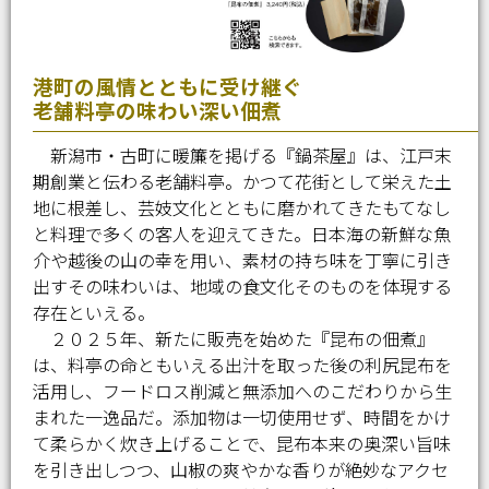
港町の風情とともに受け継ぐ
老舗料亭の味わい深い佃煮
新潟市・古町に暖簾を掲げる『鍋茶屋』は、江戸末
期創業と伝わる老舗料亭。かつて花街として栄えた土
地に根差し、芸妓文化とともに磨かれてきたもてなし
と料理で多くの客人を迎えてきた。日本海の新鮮な魚
介や越後の山の幸を用い、素材の持ち味を丁寧に引き
出すその味わいは、地域の食文化そのものを体現する
存在といえる。
２０２５年、新たに販売を始めた『昆布の佃煮』
は、料亭の命ともいえる出汁を取った後の利尻昆布を
活用し、フードロス削減と無添加へのこだわりから生
まれた一逸品だ。添加物は一切使用せず、時間をかけ
て柔らかく炊き上げることで、昆布本来の奥深い旨味
を引き出しつつ、山椒の爽やかな香りが絶妙なアクセ