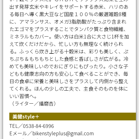
出す発芽玄米やキレイをサポートする赤米、ハリのあ
る毎日へ導く黒大豆など国産１００％の厳選雑穀8種
に、アマランサス、オメガ3脂肪酸がたっぷり含まれ
たエゴマをプラスすることでタンパク質と食物繊維、
ミネラルもカバー。使い方は白米1合に大さじ1杯を加
えて炊くだけだから、忙しい方も無理なく続けられ
る。ふっくら炊き上がる十穀米は、彩りも美しく、ぷ
ちぷち＆もちもちとした食感と香ばしさが広がる。冷
めても美味しいのでおにぎりにもぴったり。小さな子
どもも健康志向の方も安心して食べることができ、毎
日の食卓に栄養と美味しさをプラスして内側から整え
てくれる。ほんの少しの工夫で、主食そのものを体に
いい習慣へ。
（ライター／播磨杏）
美健style＋
TEL／0538-84-6996
Eメール／bikenstyleplus@gmail.com