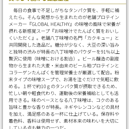
毎日の食事で不足しがちなタンパク質を、手軽に補
えたら。そんな発想から生まれたのが老舗プロテイン
メーカー『GLOBAL HEALTHY』の味噌の風味で栄養が
摂れる新感覚スープ『お味噌汁でたんぱく質をおいし
くいただく』。老舗八丁味噌の名門「カクキュー」と
共同開発した逸品だ。糖分が少なく、大豆の深い旨み
と独特の渋みが特長の八丁味噌のパウダーを91％以上
贅沢に使用（味噌における割合）。ビール醸造の副産
物から生まれた大麦・米由来のビール粕プロテインと
コラーゲンたんぱくを管理栄養士が厳選して配合。粉
末タイプの味噌スープで、お湯を注ぐだけで気軽に飲
める。１杯で約10ｇのタンパク質が摂取できるため、
忙しい朝や軽食代わり、運動後の栄養補給としても活
用できる。味のベースとなる八丁味噌は、コクのある
旨味と豊かな香りが特長。ネギやレンコンなどの具材
を加え、満足感のある一杯に仕上げている。保存料や
着色料、香料は使用せず、素材本来の味わいを大切に
している点も魅力の一つだ。