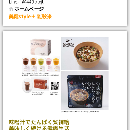
Line／@449btxjt
ホームページ
美健style＋ 雑穀米
味噌汁でたんぱく質補給
美味しく続ける健康生活