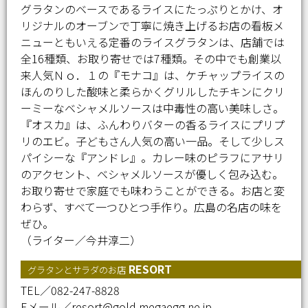
グラタンのベースであるライスにたっぷりとかけ、オ
リジナルのオーブンで丁寧に焼き上げるお店の看板メ
ニューともいえる定番のライスグラタンは、店舗では
全16種類、お取り寄せでは7種類。その中でも創業以
来人気Ｎｏ．１の『モナコ』は、ケチャップライスの
ほんのりした酸味と柔らかくグリルしたチキンにクリ
ーミーなベシャメルソースは中毒性の高い美味しさ。
『オスカ』は、ふんわりバターの香るライスにプリプ
リのエビ。子どもさん人気の高い一品。そして少しス
パイシーな『アンドレ』。カレー味のピラフにアサリ
のアクセント、ベシャメルソースが優しく包み込む。
お取り寄せで家庭でも味わうことができる。お店と変
わらず、すべて一つひとつ手作り。広島の名店の味を
ぜひ。
（ライター／今井淳二）
RESORT
グラタンとサラダのお店
TEL／082-247-8828
Eメール／resort@gold.megaegg.ne.jp