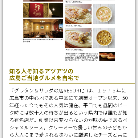
知る人ぞ知るアツアツの
広島ご当地グルメを自宅で
『グラタン＆サラダの店RESORT』は、１９７５年に
広島市の中心地である中区にて創業オープン以来、50
年経った今でもその人気は健在。平日でも昼間のピー
ク時には数十人の待ちが出るという県内では誰もが知
る有名店だ。創業以来変わらないのが味の要であるベ
シャメルソース。クリーミーで優しい甘みの子どもか
ら大人にまで愛される味わいに厳選したチーズと共に