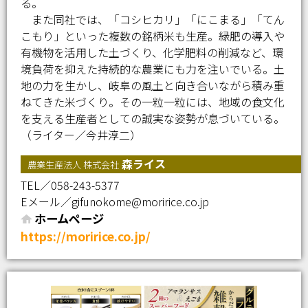
る。
また同社では、「コシヒカリ」「にこまる」「てん
こもり」といった複数の銘柄米も生産。緑肥の導入や
有機物を活用した土づくり、化学肥料の削減など、環
境負荷を抑えた持続的な農業にも力を注いでいる。土
地の力を生かし、岐阜の風土と向き合いながら積み重
ねてきた米づくり。その一粒一粒には、地域の食文化
を支える生産者としての誠実な姿勢が息づいている。
（ライター／今井淳二）
森ライス
農業生産法人 株式会社
TEL／058-243-5377
Eメール／gifunokome@moririce.co.jp
ホームページ
https://moririce.co.jp/