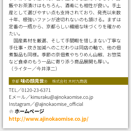
飯やお茶漬けはもちろん、酒肴にも相性が良い。手土
産として選びやすい点も支持されており、発売以来数
十年、根強いファンが途切れないのも頷ける。まずは
定番の一瓶から、京都らしい繊細な味づくりを確かめ
たい。
国産素材を厳選、そして手間暇を惜しまない丁寧な
手仕事・炊き加減へのこだわりは同店の軸で、他の佃
煮製品も同様。季節の京佃煮やちりめん山椒、お惣菜
など食卓のもう一品に寄り添う商品展開も厚い。
（ライター／今井淳二）
味の顔見世
京都
株式会社 木村九商店
Ⓡ
TEL／0120-23-6371
Eメール／kimuraku@ajinokaomise.co.jp
Instagram／@ajinokaomise_official
ホームページ
http://www.ajinokaomise.co.jp/