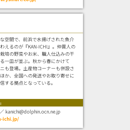
な空間で、前浜で水揚げされた魚介
えるのが『KAN-ICHI』。仲買人の
栽培の野菜やお米、職人仕込みの干
る一皿が並ぶ。秋から春にかけて
ニも登場。土産物コーナーも併設さ
ほか、全国への発送やお取り寄せに
信する拠点となっている。
I
anichi@dolphin.ocn.ne.jp
-ichi.jp/