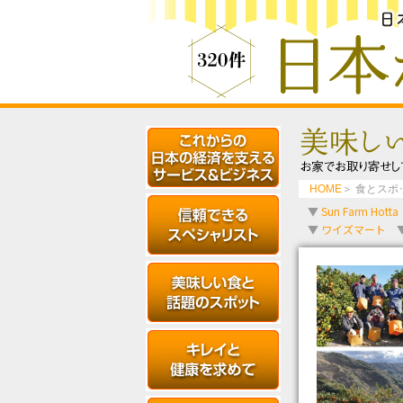
HOME
＞ 食とスポ
▼
Sun Farm Hotta
▼
ワイズマート