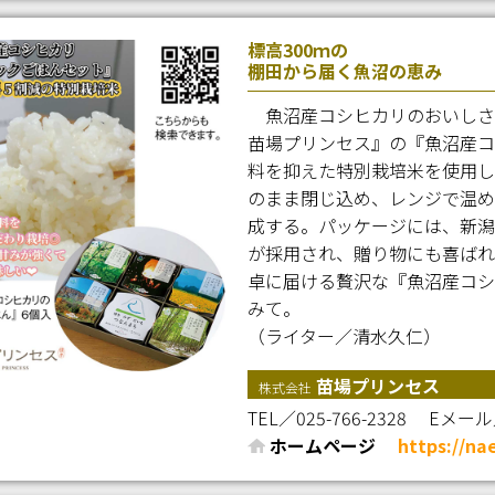
標高300ｍの
棚田から届く魚沼の恵み
魚沼産コシヒカリのおいしさ
苗場プリンセス』の『魚沼産コ
料を抑えた特別栽培米を使用し
のまま閉じ込め、レンジで温め
成する。パッケージには、新潟
が採用され、贈り物にも喜ばれ
卓に届ける贅沢な『魚沼産コシ
みて。
（ライター／清水久仁）
苗場プリンセス
株式会社
TEL／025-766-2328
Eメール／n
ホームページ
https://na