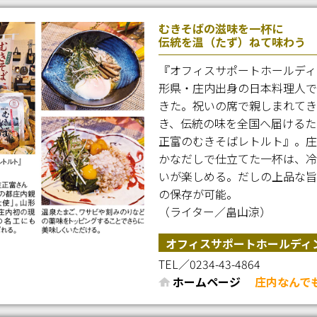
むきそばの滋味を一杯に
伝統を温（たず）ねて味わう
『オフィスサポートホールディ
形県・庄内出身の日本料理人で
きた。祝いの席で親しまれてき
き、伝統の味を全国へ届けるた
正富のむきそばレトルト』。庄
かなだしで仕立てた一杯は、冷
いが楽しめる。だしの上品な旨
の保存が可能。
（ライター／畠山涼）
オフィスサポートホールディ
TEL／0234-43-4864
ホームページ
庄内なんで