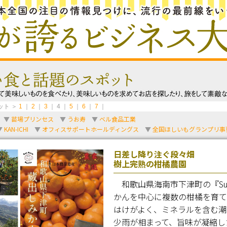
ット ＞
1
｜
2
｜
3
｜ 4 ｜
5
｜
6
｜
7
｜
▼
苗場プリンセス
▼
うお寿
▼
ベル食品工業
▼
KAN-ICHI
▼
オフィスサポートホールディングス
▼
全国ほしいもグランプリ事
日差し降り注ぐ段々畑
樹上完熟の柑橘農園
和歌山県海南市下津町の『Sun 
かんを中心に複数の柑橘を育て
はけがよく、ミネラルを含む潮
少雨が相まって、旨味が凝縮し