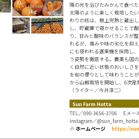
陽の光を浴びたみかんで食べた
太陽のように楽しく栽培したい
わりの核は、樹上完熟と蔵出し
し、貯蔵庫で寝かせることで酸
り、甘みと酸味のバランスが整
れるが、傷みや味の劣化を抑え
にも使われる選果機を採用し、
う姿勢を徹底する。農薬も国の
く自然に近い状態のおいしさを
を旬の便りとして味わうことが
から山椒栽培を開始し、6次産
（ライター／今井淳二）
Sun Farm Hotta
TEL／090-3656-3706
Eメール／ 
Instagram／@sun_farm_hotta
ホームページ
https://su