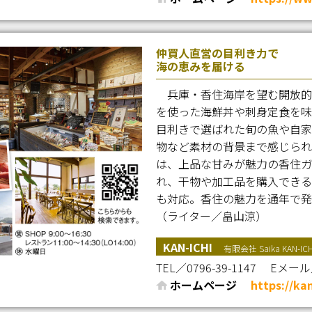
仲買人直営の目利き力で
海の恵みを届ける
兵庫・香住海岸を望む開放的
を使った海鮮丼や刺身定食を味わ
目利きで選ばれた旬の魚や自家
物など素材の背景まで感じられ
は、上品な甘みが魅力の香住ガ
れ、干物や加工品を購入できる
も対応。香住の魅力を通年で発
（ライター／畠山涼）
KAN-ICHI
有限会社 Saika KAN-ICH
TEL／0796-39-1147
Eメール／ k
ホームページ
https://kan