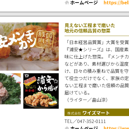
ホームページ
https://bel
見えない工程まで磨いた
地元の信頼品質の惣菜
「日本経営品質賞」大賞を受賞
『浦安★シリーズ』は、国産素
味に仕上げた惣菜。『メンチカ
などがあり、素材選びから温度
け、日々の積み重ねで品質を守
て役立つだけでなく、家族の定
ない工程まで磨いた信頼の品質
届けている。
（ライター／畠山涼）
ワイズマート
株式会社
TEL／047-352-0111
ホームページ
https://ww