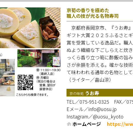
京筍の香りを極めた
職人の技が光る名物寿司
京都府長岡京市、『うお寿』
ギフト大賞２０２５ふるさとギ
賞を受賞している逸品だ。職人
ぬよう繊細な下ごしらえと炊き
っくら香り立つ筍に酢飯の旨み
さが余韻を添える。確かな技術
て味わわれる通年の名物として
（ライター／畠山涼）
うお寿
京の味処
TEL／075-951-0325
FAX／075
Eメール／info@uosu.jp
Instagram／@uosu_kyoto
ホームページ
https://ww