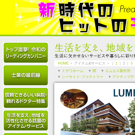
HOME
＞ アイテム&サービス ＞ ｜
1
｜ 2 ｜
3
▼
ミサワホーム
▼
関
▼
エムエス製作所
▼
シーサイド･ファクトリー
▼
アクティブデ