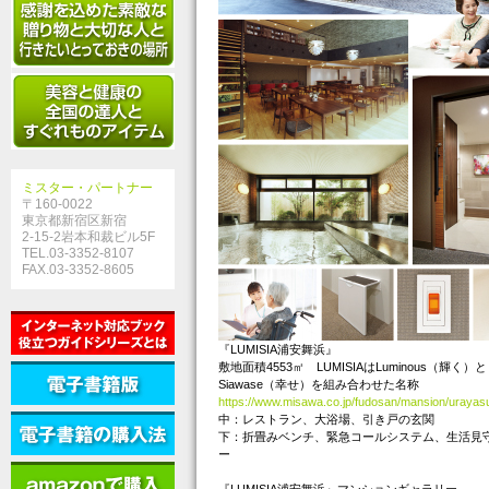
ミスター・パートナー
〒160-0022
東京都新宿区新宿
2-15-2岩本和裁ビル5F
TEL.03-3352-8107
FAX.03-3352-8605
『LUMISIA浦安舞浜』
敷地面積4553㎡ LUMISIAはLuminous（輝く）と
Siawase（幸せ）を組み合わせた名称
https://www.misawa.co.jp/fudosan/mansion/urayasu
中：レストラン、大浴場、引き戸の玄関
下：折畳みベンチ、緊急コールシステム、生活見
ー