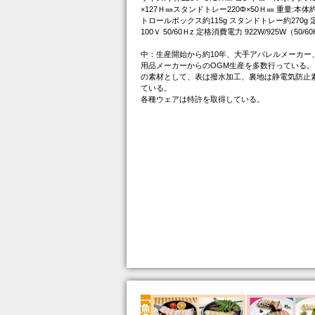
×127Ｈ㎜スタンドトレー220Φ×50Ｈ㎜ 重量:本体約
トロールボックス約115g スタンドトレー約270g
100Ｖ 50/60Ｈz 定格消費電力 922W/925W（50/6
中：生産開始から約10年、大手アパレルメーカー
用品メーカーからのOGM生産を多数行っている。
の素材として、表は撥水加工、裏地は静電気防止
ている。
各種ウェアは特許を取得している。