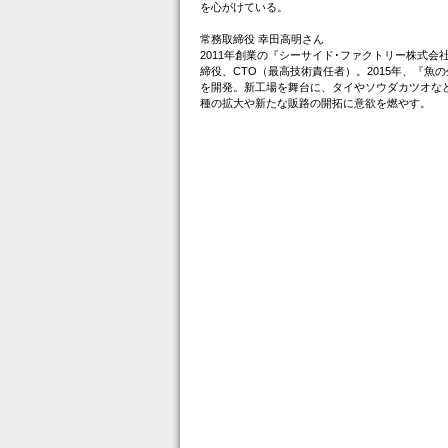
を心がけている。
常務取締役 幸田高明さん
2011年創業の『シーサイド･ファクトリー株式会
締役、CTO（最高技術責任者）。2015年、『魚
を開発。新工場を舞台に、タイやソウダカツオな
種の拡大や新たな販路の開拓に意欲を燃やす。