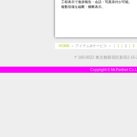
工程表示で進捗報告・会話・写真添付が可能。
複数現場を縦断・横断表示。
HOME
＞ アイテム&サービス ＞ ｜
1
｜ 2 ｜
3
〒160-0022 東京都新宿区新宿2-15-2 
Copyright © Mr.Partner 