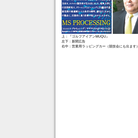
上：『ゴルフアイアンMUQU』
左下：新聞広告
右中：営業用ラッピングカー（競技会にも出ます