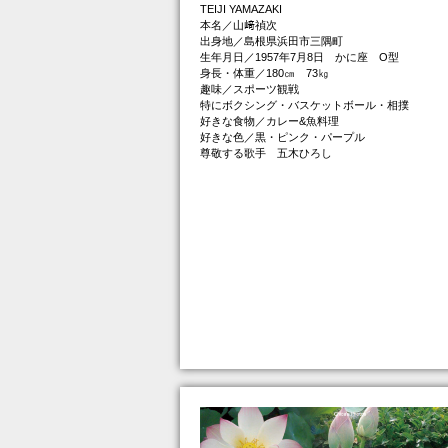
TEIJI YAMAZAKI
本名／山﨑禎次
出身地／島根県浜田市三隅町
生年月日／1957年7月8日 かに座 O型
身長・体重／180㎝ 73㎏
趣味／スポーツ観戦
特にボクシング・バスケットボール・相撲
好きな食物／カレー&魚料理
好きな色／黒・ピンク・パープル
尊敬する歌手 五木ひろし