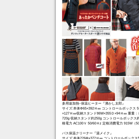
多用途加熱･保温ヒーター『沸かし太郎』
サイズ:本体Φ65×392Ｈ㎜ コントロールボックス 5
×127Ｈ㎜収納スタンド86W×355Ｄ×94Ｈ㎜ 重量
720g 収納スタンド約250g コントロールボックス約1
格電力 AC100Ｖ 50/60Ｈz 定格消費電力 915W（50
バス保温クリーナー『湯メイク』
サイズ:本体226Φ×372Ｈ㎜ コントロールボックス5