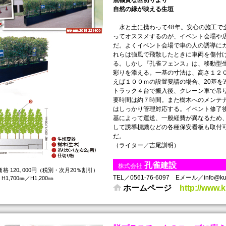
無機質な区切りより
自然の緑が映える生垣
水と土に携わって48年。安心の施工で
ってオススメするのが、イベント会場や
だ。よくイベント会場で車の人の誘導に
れらは強風で飛散したときに車両を傷付
る。しかし『孔雀フェンス』は、移動型
彩りを添える。一基の寸法は、高さ１２０
えば１００ｍの設置要請の場合、20基を
トラック４台で搬入後、クレーン車で吊
要時間は約７時間。また樹木へのメンテ
はしっかり管理対応する。イベント修了
基によって運送、一般経費が異なるため
して誘導標識などの各種保安看板も取付
だ。
（ライター／吉尾訓明）
孔雀建設
株式会社
格 120､000円（税別・次月20％割引）
TEL／0561-76-6097 Eメール／info@kuj
,700㎜／H1,200㎜
ホームページ
http://www.