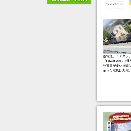
蓄電池、「テスラ」
『Power wal
発電量が多い昼間
余った電気は充電