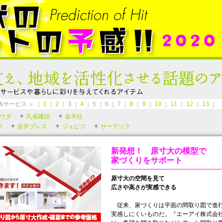
&サービス ＞ ｜
1
｜
2
｜ 3 ｜
4
｜
5
｜
6
｜
7
｜
8
｜
9
｜
10
｜
11
｜
12
｜
13
｜
ウダ
▼
孔雀建設
▼
金羊社
所
▼
岩井プレス
▼
ジェピコ
▼
サーデック
新発想！ 原寸大の模型で
家づくりをサポート
原寸大の空間を見て
広さや高さが実感できる
従来、家づくりは平面の間取り図で進行
実感しにくいものだ。『エーアイ株式会社