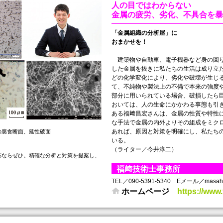
人の目ではわからない
金属の疲労、劣化、不具合を暴
「金属組織の分析屋」に
おまかせを！
建築物や自動車、電子機器など身の回り
した金属を抜きに私たちの生活は成り立
どの化学変化により、劣化や破壊が生じ
て、不純物や製法上の不備で本来の強度
部分に用いられている場合、破損したら
おいては、人の生命にかかわる事態も引
ある福﨑昌宏さんは、金属の性質や特性
な手法で金属の内外よりその組成をミク
あれば、原因と対策を明確にし、私たち
の腐食断面、延性破面
いる。
（ライター／今井淳二）
応ならぜひ。精確な分析と対策を提案し、
福﨑技術士事務所
TEL／090-5391-5340 Eメール／masahiro@
ホームページ
https://www.