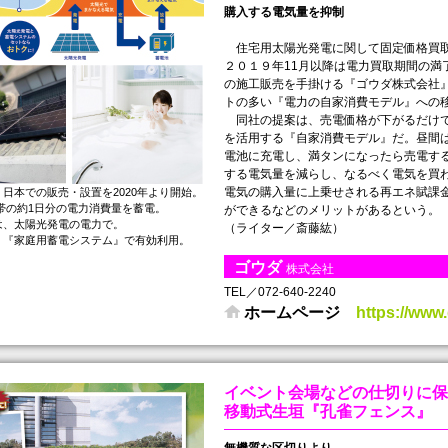
購入する電気量を抑制
住宅用太陽光発電に関して固定価格買取
２０１９年11月以降は電力買取期間の満
の施工販売を手掛ける『ゴウダ株式会社
トの多い『電力の自家消費モデル』への
同社の提案は、売電価格が下がるだけで
を活用する『自家消費モデル』だ。昼間
電池に充電し、満タンになったら売電す
する電気量を減らし、なるべく電気を買
電気の購入量に上乗せされる再エネ賦課
日本での販売・設置を2020年より開始。
l』4世帯の約1日分の電力消費量を蓄電。
ができるなどのメリットがあるという。
は、太陽光発電の電力で。
（ライター／斎藤紘）
。『家庭用蓄電システム』で有効利用。
ゴウダ
株式会社
TEL／072-640-2240
ホームページ
https://www.
イベント会場などの仕切りに保
移動式生垣『孔雀フェンス』