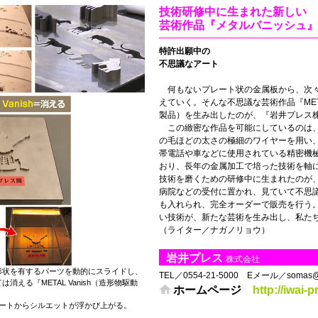
技術研修中に生まれた新しい
芸術作品『メタルバニッシュ』
特許出願中の
不思議なアート
何もないプレート状の金属板から、次々
えていく。そんな不思議な芸術作品『META
製品）を生み出したのが、『岩井プレス
この緻密な作品を可能にしているのは、
の毛ほどの太さの極細のワイヤーを用い
帯電話や車などに使用されている精密機
おり、長年の金属加工で培った技術を軸
技術を磨くための研修中に生まれたのが、『M
病院などの受付に置かれ、見ていて不思
も入れられ、完全オーダーで販売を行う
い技術が、新たな芸術を生み出し、私たち
（ライター／ナガノリョウ）
岩井プレス
株式会社
形状を有するパーツを動的にスライドし、
TEL／0554-21-5000 Eメール／somas@iwa
消える『METAL Vanish（造形物駆動
ホームページ
http://iwai-p
レートからシルエットが浮かび上がる。