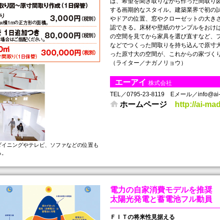
は、希望を聞き取りながら作った間取り
する画期的なスタイル。建築業界で初の
やドアの位置、窓やクローゼットの大き
認できる。床材や壁紙のサンプルをおけ
の空間を見てから家具を選び直すなど、
などでつくった間取りを持ち込んで原寸
った原寸大の空間が、これからの家づくり
（ライター／ナガノリョウ）
エーアイ
株式会社
TEL／0795-23-8119 Eメール／info@ai-m
ホームページ
http://ai-ma
ダイニングやテレビ、ソファなどの位置も
る。
電力の自家消費モデルを推奨
太陽光発電と蓄電池フル動員
ＦＩＴの将来性見据える