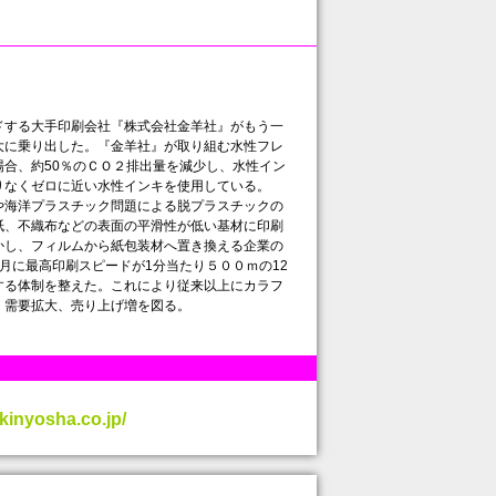
する大手印刷会社『株式会社金羊社』がもう一
大に乗り出した。『金羊社』が取り組む水性フレ
合、約50％のＣＯ２排出量を減少し、水性イン
りなくゼロに近い水性インキを使用している。
海洋プラスチック問題による脱プラスチックの
紙、不織布などの表面の平滑性が低い基材に印刷
かし、フィルムから紙包装材へ置き換える企業の
月に最高印刷スピードが1分当たり５００ｍの12
する体制を整えた。これにより従来以上にカラフ
、需要拡大、売り上げ増を図る。
kinyosha.co.jp/