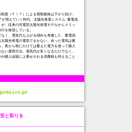
制度（ＦＩＴ）による買取価格は下がり続け、
了が増えていく時代、太陽光発電システム･蓄電池
』が、従来の売電型太陽光発電モデルからメリッ
移行を推奨している。
なく、電気代も上がる傾向も考慮した、蓄電池
は太陽光発電の電気でまかない、余った電気は蓄
る。夜から朝にかけては蓄えた電力を使って購入
わない運用方法。電気代が安くなるだけでなく、
金や購入金額に上乗せされる消費税も抑えること
goda-j.co.jp/
安と彩りを