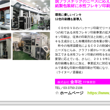
脱プラスチックのニーズに応え
紙製包装材に水性フレキソ印刷
環境に優しいインキ
12色印刷機を新導入
ＣＤやＤＶＤのパッケージ印刷でリード
つの柱である水性フレキソ印刷事業の拡
キソ印刷は、従来の印刷方法と比較した場
キを主成分とした有機溶剤の含有量が限
昨今の地球温暖化によるＣＯ２の削減や
ニーズをにらみ、クラフト紙やレーヨン
加工できる水性フレキソ印刷の特性を生
要望に応えている。さらに、２０１９年1
色印刷機を新たに加え、事業拡大に対応
ルで多様な印刷や両面印刷が可能になり
（ライター／斎藤紘）
金羊社
株式会社
FP事業部
TEL／03-3750-2108
ホームページ
https://www.