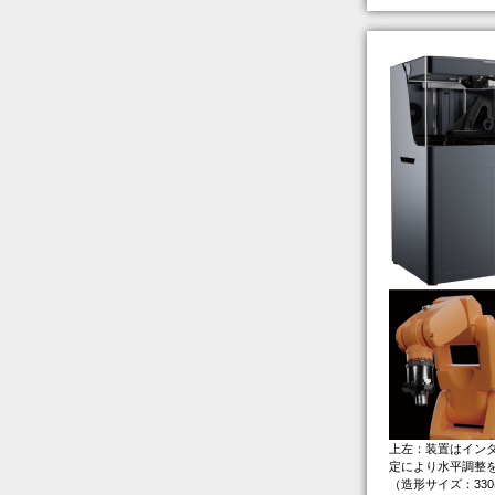
上左：装置はイン
定により水平調整
（造形サイズ：330㎜