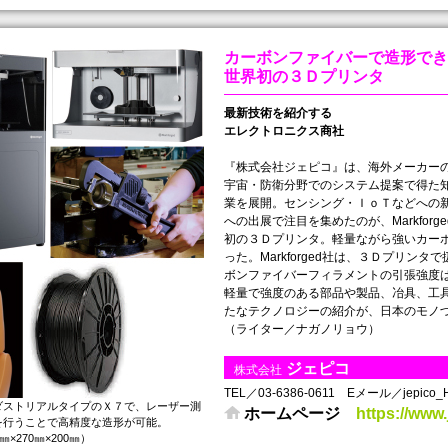
カーボンファイバーで造形でき
世界初の３Ｄプリンタ
最新技術を紹介する
エレクトロニクス商社
『株式会社ジェピコ』は、海外メーカー
宇宙・防衛分野でのシステム提案で得た
業を展開。センシング・ＩｏＴなどへの
への出展で注目を集めたのが、Markfo
初の３Ｄプリンタ。軽量ながら強いカー
った。Markforged社は、３Ｄプリ
ボンファイバーフィラメントの引張強度は、
軽量で強度のある部品や製品、冶具、工
たなテクノロジーの紹介が、日本のモノ
（ライター／ナガノリョウ）
ジェピコ
株式会社
TEL／03-6386-0611 Eメール／jepico_HS
ダストリアルタイプのＸ７で、レーザー測
ホームページ
https://www.
を行うことで高精度な造形が可能。
×270㎜×200㎜）