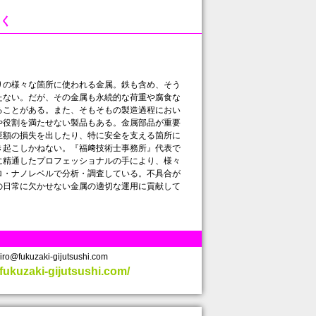
く
の様々な箇所に使われる金属。鉄も含め、そう
たない。だが、その金属も永続的な荷重や腐食な
ることがある。また、そもそもの製造過程におい
や役割を満たせない製品もある。金属部品が重要
巨額の損失を出したり、特に安全を支える箇所に
き起こしかねない。『福﨑技術士事務所』代表で
に精通したプロフェッショナルの手により、様々
ロ・ナノレベルで分析・調査している。不具合が
の日常に欠かせない金属の適切な運用に貢献して
fukuzaki-gijutsushi.com
fukuzaki-gijutsushi.com/