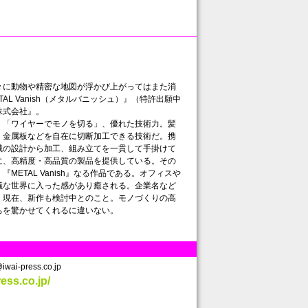
に動物や精密な地図が浮かび上がってはまた消
L Vanish（メタルバニッシュ）』（特許出願中
株式会社』。
「ワイヤーでモノを切る」、優れた技術力。髪
、金属板などを自在に切断加工できる技術だ。携
械の設計から加工、組み立てを一貫して手掛けて
に、高精度・高品質の製品を提供している。その
ETAL Vanish』なる作品である。オフィスや
議な世界に入った感があり癒される。企業名など
。現在、新作も検討中とのこと。モノづくりの高
を驚かせてくれるに違いない。
i-press.co.jp
ress.co.jp/