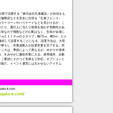
全国で活躍する『株式会社孔雀建設』が自信をも
店舗開店などを安全に仕切る『孔雀フェンス』
カラーコーンやバリケードなどを見かけるが、こ
けたり、通行人に当たり怪我を負わす危険性があ
生垣なので飛散などの心配はなく、生垣が会場に
㎝と１７０㎝の２タイプ。幅70㎝、横5ｍ。たと
連続して設置することになる。設置方法は、大型
り降ろし、作業員数人が設置作業を完了する。所
ナンスは、季節によって異なるが、水やりや清掃
後、すみやかに撤収作業に入る。使用場所、合数
、ご要請にそのつど見積もり対応。オプションと
可能だ。イベント運営には欠かせないアイテム
aku-k.com
kujaku-k.com/