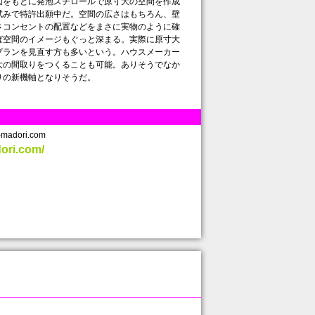
図をもとに発泡スチロールで原寸大の空間を作成
試みで特許出願中だ。空間の広さはもちろん、壁
さコンセントの配置などをまさに実物のように確
ば空間のイメージもぐっと深まる。実際に原寸大
プランを見直す方も多いという。ハウスメーカー
大の間取りをつくることも可能。ありそうでなか
の新機軸となりそうだ。
adori.com
dori.com/