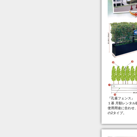
『孔雀フェンス』
１基 月額レンタル価
使用用途に合わせ、H1
の2タイプ。