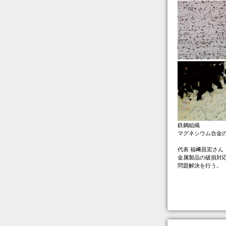
鉄鋼組織
マグネシウム合金
代表 福﨑昌宏さん
金属製品の破損対
問題解決を行う。