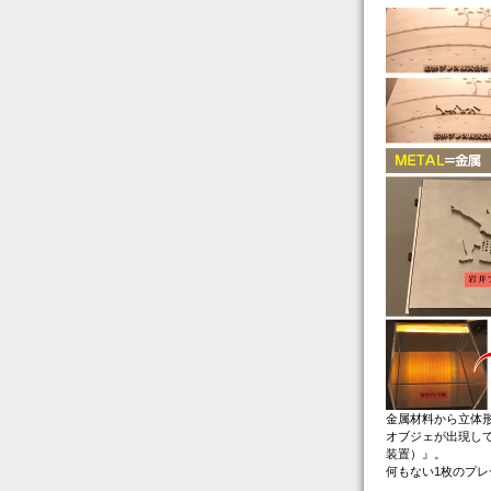
金属材料から立体
オブジェが出現しては
装置）』。
何もない1枚のプ