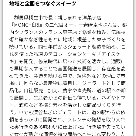
地域と全国をつなぐスイーツ
群馬県桐生市で長く親しまれる洋菓子店
『MONCHÉRI』の二代目オーナー岩﨑卓也さんは、都
内やフランスのフランス菓子店で修業を積み、伝統技
術と確かな感性をもとに地域に根差した菓子づくりを
続けている。約七年前からジェラート製造を始め、こ
れを使った冷凍のデコレーションケーキ「アイスケー
キ」も開発。修業時代に培った技術を活かし、通販に
も早期参入することで全国発送を展開し、存在感を高
めてきた。製造を続ける中で、規格外などの理由で市
場に出回らない農産物に着目し、ジェラートとして商
品化。自社販売に加え、農家や直売所、道の駅への卸
も展開し、生産者からの評価も得ている。ネギやトマ
ト、酒粕など多様な素材を活かした商品づくりを行
う。中でも深谷ねぎのジェラートは、道の駅からの依
頼をきっかけに開発され、フレンチの発想を取り入れ
た奥行きのある味わいに仕上げた。行き場を失ってい
た食材が新たな価値を持つ商品へと生まれ変わり、人