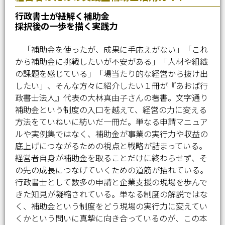
行政書士が紐解く補助金
採択後の一歩を描く実践力
「補助金を使ったが、成果に手応えがない」「これ
から補助金に挑戦したいが不安がある」「人材や組織
の課題を感じている」「場当たり的な経営から抜け出
したい」、そんな方々に紹介したい１冊が『あおば行
政書士法人』代表の大林真由子さんの著書。文字通り
補助金という制度の入口を越えて、経営の力に変える
方法をていねいに紡いだ一冊だ。単なる申請マニュア
ルや実例集ではなく、補助金が事業の実行力や収益の
底上げにつながるための視点と戦略が詰まっている。
経営者自身が補助金を取ることだけに終わらせず、そ
の先の成長につなげていくための道筋が描れている。
行政書士として数多の申請と企業支援の現場を歩んで
きた知見が凝縮されている。単なる制度の解説ではな
く、補助金という制度をどう現場の実行力に変えてい
くかという問いに真摯に向き合っているのが、この本