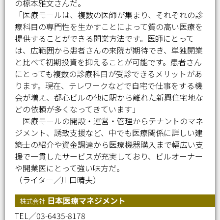
の椋本雅文さんだ。
「医療モールは、複数の医師が集まり、それぞれの診
療科目の専門性を生かすことによって質の高い医療を
提供することができる開業方法です。医師にとって
は、広範囲から患者さんの来院が期待でき、単独開業
と比べて初期投資を抑えることが可能です。患者さん
にとっても複数の診療科目が受診できるメリットがあ
ります。現在、テレワークなどで自宅で仕事をする機
会が増え、都心ビルの他に駅から離れた新興住宅地な
どの依頼が多くなってきています」
医療モールの開設・運営・管理からテナントのマネ
ジメント、誘致支援など、中でも医療関係に詳しい建
築士の紹介や資金調達から医療機器購入まで幅広い支
援で一貫したサービスが充実しており、ビルオーナー
や開業医にとって強い味方だ。
（ライター／川口晴夫）
日本医療マネジメント
株式会社
TEL／03-6435-8178