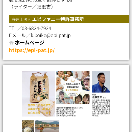
（ライター／播磨杏）
エピファニー特許事務所
弁理士法人
TEL／03-6824-7924
Eメール／k.koike@epi-pat.jp
ホームページ
https://epi-pat.jp/