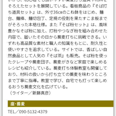
そろえたセットを展開している。看板商品の『そば打
ち道具セット』は、外寸36㎝のこね鉢をはじめ、麺
台、麺棒、麺切包丁、定規の役割を果たすこま板まで
がそろった本格仕様。また『そば粉セット』は、風味
豊かなそば粉に加え、打粉やつなぎ粉を組み合わせた
内容で、届いたその日から蕎麦打ちに挑戦できる。い
ずれも高品質な素材と職人の知識をもとに、耐久性と
使いやすさを追求している。サイトでは、香ばしい自
然食品として人気の『そば茶』も販売。そば粉を使っ
たクレープや蕎麦団子、蕎麦がきなど家庭で楽しめる
レシピも紹介している。蕎麦打ち体験教室も開催して
おり、材料の扱いから打ち立ての蕎麦を味わうところ
まで丁寧に指導。教室で学び、自宅でも打って楽しめ
るおうち蕎麦文化を広げている。
（ライター／新藤真彦）
座･蕎麦
TEL／090-5132-4379