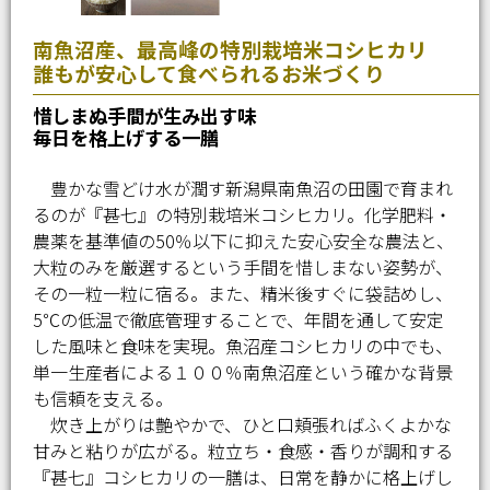
南魚沼産、最高峰の特別栽培米コシヒカリ
誰もが安心して食べられるお米づくり
惜しまぬ手間が生み出す味
毎日を格上げする一膳
豊かな雪どけ水が潤す新潟県南魚沼の田園で育まれ
るのが『甚七』の特別栽培米コシヒカリ。化学肥料・
農薬を基準値の50％以下に抑えた安心安全な農法と、
大粒のみを厳選するという手間を惜しまない姿勢が、
その一粒一粒に宿る。また、精米後すぐに袋詰めし、
5℃の低温で徹底管理することで、年間を通して安定
した風味と食味を実現。魚沼産コシヒカリの中でも、
単一生産者による１００％南魚沼産という確かな背景
も信頼を支える。
炊き上がりは艶やかで、ひと口頬張ればふくよかな
甘みと粘りが広がる。粒立ち・食感・香りが調和する
『甚七』コシヒカリの一膳は、日常を静かに格上げし