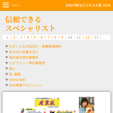
menu
日本が誇るビジネス大賞 2026
信頼できる
スペシャリスト
1
｜
2
｜
3
｜
4
｜
5
｜
6
｜
7
｜
8
｜
9
｜ 10 ｜
11
｜
12
｜
13
｜
▼
もずくにもの社労士・産業医事務所
▼
あおば行政書士法人
▼
橋本総合特許事務所
▼
エピファニー特許事務所
▼
甚七
▼
座･蕎麦
▼
MONCHÉRI
▼
日本医療マネジメント