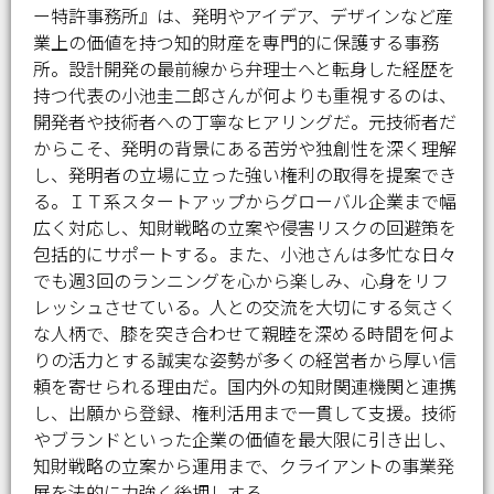
ー特許事務所』は、発明やアイデア、デザインなど産
業上の価値を持つ知的財産を専門的に保護する事務
所。設計開発の最前線から弁理士へと転身した経歴を
持つ代表の小池圭二郎さんが何よりも重視するのは、
開発者や技術者への丁寧なヒアリングだ。元技術者だ
からこそ、発明の背景にある苦労や独創性を深く理解
し、発明者の立場に立った強い権利の取得を提案でき
る。ＩＴ系スタートアップからグローバル企業まで幅
広く対応し、知財戦略の立案や侵害リスクの回避策を
包括的にサポートする。また、小池さんは多忙な日々
でも週3回のランニングを心から楽しみ、心身をリフ
レッシュさせている。人との交流を大切にする気さく
な人柄で、膝を突き合わせて親睦を深める時間を何よ
りの活力とする誠実な姿勢が多くの経営者から厚い信
頼を寄せられる理由だ。国内外の知財関連機関と連携
し、出願から登録、権利活用まで一貫して支援。技術
やブランドといった企業の価値を最大限に引き出し、
知財戦略の立案から運用まで、クライアントの事業発
展を法的に力強く後押しする。