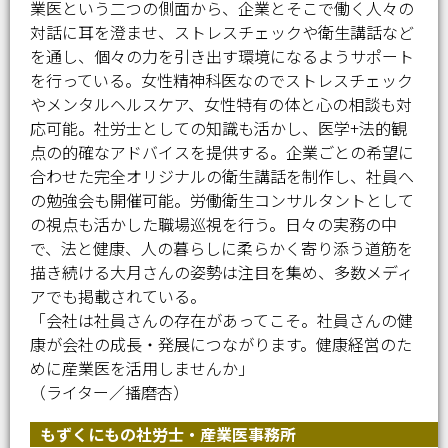
業医という二つの側面から、企業とそこで働く人々の
対話に耳を澄ませ、ストレスチェックや衛生講話など
を通し、個々の力を引き出す環境になるようサポート
を行っている。女性精神科医なのでストレスチェック
やメンタルヘルスケア、女性特有の体と心の相談も対
応可能。社労士としての知識も活かし、医学+法的観
点の的確なアドバイスを提供する。企業ごとの希望に
合わせた完全オリジナルの衛生講話を制作し、社員へ
の勉強会も開催可能。労働衛生コンサルタントとして
の視点も活かした職場巡視を行う。日々の実務の中
で、法と健康、人の暮らしに柔らかく寄り添う道筋を
描き続ける大月さんの姿勢は注目を集め、多数メディ
アでも掲載されている。
「会社は社員さんの存在があってこそ。社員さんの健
康が会社の成長・発展につながります。健康経営のた
めに産業医を活用しませんか」
（ライター／播磨杏）
もずくにもの社労士・産業医事務所