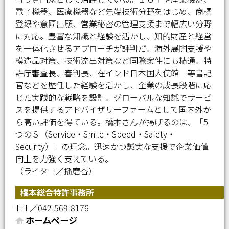
電子機器、医療機器など先端技術分野をはじめ、商標
登録や意匠出願、営業秘密の管理支援まで幅広い分野
に対応。豊富な知識と経験を活かし、知的財産と経営
を一体化させるアプローチが評判だ。海外展開支援や
模造品対策、技術流出対策など国際案件にも精通。特
許庁審査長、審判長、在インド日本国大使館一等書記
官などを歴任した経験を活かし、企業の成長段階に応
じた実践的な戦略を設計。グローバルな知識でサービ
スを提供するアドバイザリーファームとして国内外か
ら高い評価を得ている。橋本さんが掲げるのは、「5
つのＳ（Service・Smile・Speed・Safety・
Security）」の理念。迅速かつ誠実な支援で企業価値
向上を力強く支えている。
（ライター／播磨杏）
橋本総合特許事務所
TEL／042-569-8176
ホームページ