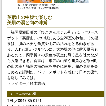
英彦山の中腹で楽しむ
美肌の湯と旬の味覚
福岡県添田町の『ひこさんホテル和』は、パワース
ポット「英彦山」の中腹にある全20室の旅館。その温
泉は、肌の不要な角質や毛穴の汚れをとる働きがあ
り、入れば肌がツルツルに。大浴場の他に露天風呂も
あるので、四季折々の景色や夜空に輝く星を眺めなが
ら入浴できる。食事は、季節の山菜や川魚など添田町
の山の幸と福岡の海の幸を中心に使用。旬の味覚を楽
しめると評判だ。パワースポットを感じて日々の疲れ
を癒してみては。
（ライター／鈴木志穂）
和
ひこさんホテル
TEL／0947-85-0121