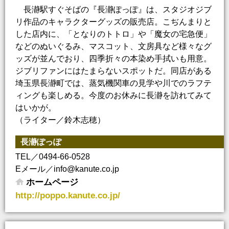
長瀞駅すぐそばの『長瀞ぽっぽ』は、スタジオジブ
リ作品のキャラクターグッズの販売店。こぢんまりと
した店内に、「となりのトトロ」や「魔女の宅急便」
などのぬいぐるみ、マスコット、文房具など様々なグ
ッズが並んでおり、四季折々の本染め手拭いも用意。
ジブリファンにはたまらないスポットだ。同店がある
埼玉県長瀞町では、蒸気機関車の見学や川でのラフテ
ィングも楽しめる。今度のお休みに長瀞を訪れてみて
はいかが。
（ライター／鈴木志穂）
長瀞ぽっぽ
TEL／0494-66-0528
Eメール／info@kanute.co.jp
ホームページ
http://poppo.kanute.co.jp/