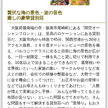
贅沢な海の景色・波の音色
癒しの豪華貸別荘
大阪府最南端の市・阪南市尾崎町にある『関空オー
シャンフロント』は、至高のロケーションにある貸別
荘だ。大阪市内から特急で45分、関西空港から30分と
アクセス抜群。１８０度オーシャンビューの景色を備
え、バルコニーテラスに出ると目前に海の景色が広が
る。一日一組限定、一棟を丸ごと貸し切りで利用でき
る。10名以上で泊まることができるので、還暦祝いや
古季祝いといった家族の集い、サークルやゼミなど友
人との旅行、会社での研修や懇親会など、大勢で一堂
に会す機会にうってつけだ。「お正月やお盆の里帰り
などではお母さんもゆっくりさせてあげたい」「人数
が増えて実家は少し手狭」「みんなが帰ってくるとお
布団が足りない」といった問題もでてきがちだ。そん
な問題をすべて解決する貸別荘への〝里帰り〟もおス