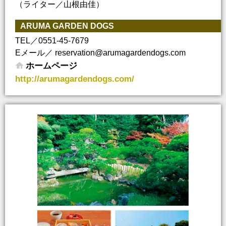
（ライター／山根由佳）
ARUMA GARDEN DOGS
TEL／0551-45-7679
Eメール／ reservation@arumagardendogs.com
ホームページ
http://arumagardendogs.com/