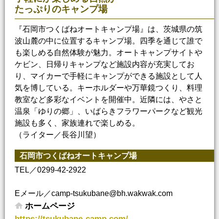
たっぷりのキャンプ場
『石岡市つくばねオートキャンプ場』は、茨城県の筑
波山麓の中に位置するキャンプ場。四季を通じて誰で
も楽しめる自然体験が魅力。オートキャンプサイトや
ケビン、日帰りキャンプなど施設内容が充実してお
り、マイカーで手軽にキャンプができる施設として人
気を博している。キーホルダーや万華鏡つくり、料理
教室など多彩なイベントを開催中。近隣には、やさと
温泉「ゆりの郷」、いばらきフラワーパークなど観光
施設も多く、家族連れで楽しめる。
（ライター／長谷川望）
石岡市つくばねオートキャンプ場
TEL／0299-42-2922
Eメール／camp-tsukubane@bh.wakwak.com
ホームページ
https://tsukubane-camp.com/