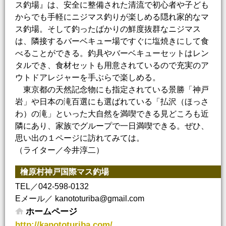
ス釣場』は、安全に整備された清流で初心者や子ども
からでも手軽にニジマス釣りが楽しめる隠れ家的なマ
ス釣場。そして釣ったばかりの鮮度抜群なニジマス
は、隣接するバーベキュー場ですぐに塩焼きにして食
べることができる。釣具やバーベキューセットはレン
タルでき、食材セットも用意されているので充実のア
ウトドアレジャーを手ぶらで楽しめる。
東京都の天然記念物にも指定されている景勝「神戸
岩」や日本の滝百選にも選ばれている「払沢（ほっさ
わ）の滝」といった大自然を満喫できる見どころも近
隣にあり、家族でグループで一日満喫できる。ぜひ、
思い出の１ページに訪れてみては。
（ライター／今井淳二）
檜原村神戸国際マス釣場
TEL／042-598-0132
Eメール／ kanototuriba@gmail.com
ホームページ
http://kanototuriba.com/