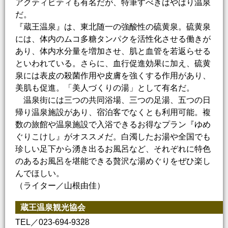
アクティビティも有名だが、特筆すべきはやはり温泉
だ。
『蔵王温泉』は、東北随一の強酸性の硫黄泉。硫黄泉
には、体内のムコ多糖タンパクを活性化させる働きが
あり、体内水分量を増加させ、肌と血管を若返らせる
といわれている。さらに、血行促進効果に加え、硫黄
泉には表皮の殺菌作用や皮膚を強くする作用があり、
美肌も促進。「美人づくりの湯」として有名だ。
温泉街には三つの共同浴場、三つの足湯、五つの日
帰り温泉施設があり、宿泊客でなくとも利用可能。複
数の旅館や温泉施設で入浴できるお得なプラン『ゆめ
ぐりこけし』がオススメだ。白濁したお湯や全国でも
珍しい足下から湧き出るお風呂など、それぞれに特色
のあるお風呂を堪能できる贅沢な湯めぐりをぜひ楽し
んでほしい。
（ライター／山根由佳）
蔵王温泉観光協会
TEL／023-694-9328