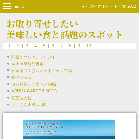
menu
令和のベストヒット大賞 2022
お取り寄せしたい
美味しい食と話題のスポット
1 ｜
2
｜
3
｜
4
｜
5
｜
6
｜
7
｜
8
｜
9
｜
10
｜
▼
関空オーシャンフロント
▼
蔵王温泉観光協会
▼
石岡市つくばねオートキャンプ場
▼
長瀞ぽっぽ
▼
檜原村神戸国際マス釣場
▼
ARUMA GARDEN DOGS
▼
花南理の庭
▼
ひこさんホテル 和