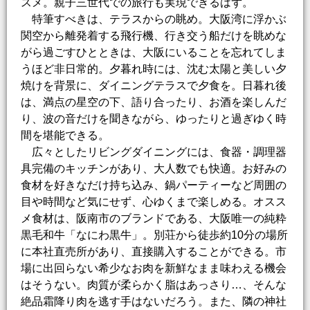
スメ。親子三世代での旅行も実現できるはず。
特筆すべきは、テラスからの眺め。大阪湾に浮かぶ
関空から離発着する飛行機、行き交う船だけを眺めな
がら過ごすひとときは、大阪にいることを忘れてしま
うほど非日常的。夕暮れ時には、沈む太陽と美しい夕
焼けを背景に、ダイニングテラスで夕食を。日暮れ後
は、満点の星空の下、語り合ったり、お酒を楽しんだ
り、波の音だけを聞きながら、ゆったりと過ぎゆく時
間を堪能できる。
広々としたリビングダイニングには、食器・調理器
具完備のキッチンがあり、大人数でも快適。お好みの
食材を好きなだけ持ち込み、鍋パーティーなど周囲の
目や時間など気にせず、心ゆくまで楽しめる。オスス
メ食材は、阪南市のブランドである、大阪唯一の純粋
黒毛和牛「なにわ黒牛」。別荘から徒歩約10分の場所
に本社直売所があり、直接購入することができる。市
場に出回らない希少なお肉を新鮮なまま味わえる機会
はそうない。肉質が柔らかく脂はあっさり…、そんな
絶品霜降り肉を逃す手はないだろう。また、隣の神社