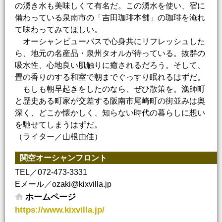
の湧き水も美味しくて有名だ。この湧水を使い、宿に
備わっている泉南市の「吉田珈琲本舗」の珈琲を淹れ
て味わってみてほしい。
オーシャンビューバスで心身共にリフレッシュした
ら、地元の名産品・泉州タオルが待っている。抜群の
吸水性、心地良い肌触りに癒されるだろう。そして、
畳の香りのする和室で朝までぐっすり眠れるはずだ。
もしも朝早起きをしたのなら、ぜひ散策を。漁師町
と歴史ある町家が交差する阪南市尾崎町の街並みは奥
深く、どこか懐かしく、知らない時代の暮らしに想い
を馳せてしまうはずだ。
（ライター／山根由佳）
関空オーシャンフロント
TEL／072-473-3331
Eメール／ozaki@kixvilla.jp
ホームページ
https://www.kixvilla.jp/