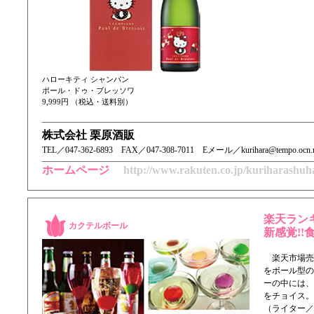
ハローキティ シャンパン
ポール・ドゥ・ブレッソワ
9,999円 （税込・送料別）
株式会社 栗原酒販
TEL／ 047-362-6893 FAX／047-308-7011 Eメール／kurihara@tempo.ocn.n
ホームページ
http://www.rakuten.co.jp/kuriharashuh
楽天ラン
カクテルボール
新感覚!!
楽天市場売れ
をボール型の
ーの中には、
をチョイス。
（ライター／