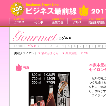
HOME
＞
グルメ
＞ ｜
1
｜
2
｜
3
｜
4
｜
5
｜
6
｜
7
｜
8
｜
9
｜
10
｜
掲載クライアント
▼
酒のかまくら
▼
栗原酒販
▼
V8
本家本元
梅酒
セイロン
紀州の梅だ
つくり続ける
材料に、熟成
ら、後味がす
（ライター／