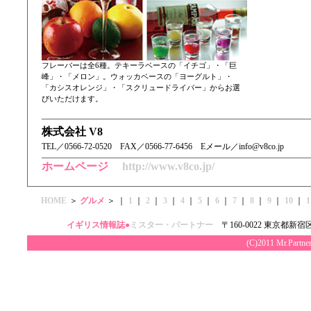
フレーバーは全6種。テキーラベースの「イチゴ」・「巨
峰」・「メロン」。ウォッカベースの「ヨーグルト」・
「カシスオレンジ」・「スクリュードライバー」からお選
びいただけます。
株式会社 V8
TEL／ 0566-72-0520 FAX／0566-77-6456 Eメール／info@v8co.jp
ホームページ
http://www.v8co.jp/
HOME
＞
グルメ
＞ ｜
1
｜
2
｜
3
｜
4
｜
5
｜
6
｜
7
｜
8
｜
9
｜
10
｜
イギリス情報誌●
ミスター・パートナー
〒160-0022 東京都新宿区
(C)2011 Mr.Par