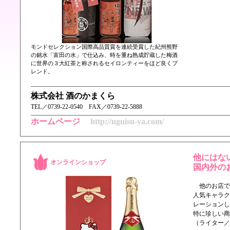
モンドセレクション国際高品質賞を連続受賞した紀州熊野
の銘水「富田の水」で仕込み、時を重ね熟成貯蔵した梅酒
に世界の３大紅茶と称されるセイロンティーをほど良くブ
レンド。
株式会社 酒のかまくら
TEL／ 0739-22-0540 FAX／0739-22-5888
ホームページ
http://uguisu-ya.com/
他にはな
オンラインショップ
国内外の
他のお店で
人気キャラクタ
レーションし
特に珍しい商
（ライター／