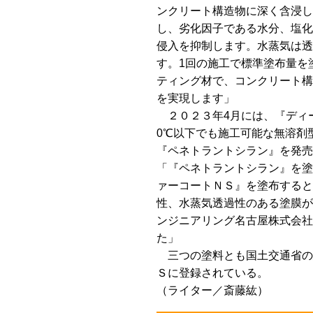
ンクリート構造物に深く含浸し
し、劣化因子である水分、塩化
侵入を抑制します。水蒸気は透
す。1回の施工で標準塗布量を
ティング材で、コンクリート構
を実現します」
２０２３年4月には、『ディ
0℃以下でも施工可能な無溶剤
『ペネトラントシラン』を発売
「『ペネトラントシラン』を塗
ァーコートＮＳ』を塗布すると
性、水蒸気透過性のある塗膜が
ンジニアリング名古屋株式会社
た」
三つの塗料とも国土交通省の
Ｓに登録されている。
（ライター／斎藤紘）