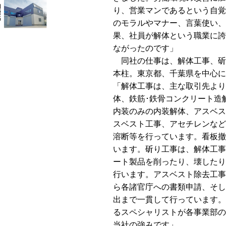
り、営業マンであるという自覚
のモラルやマナー、言葉使い、
果、社員が解体という職業に誇
ながったのです」
同社の仕事は、解体工事、斫
本柱。東京都、千葉県を中心に
「解体工事は、主な取引先より
体、鉄筋･鉄骨コンクリート造
内装のみの内装解体、アスベス
スベスト工事、アセチレンなど
溶断等を行っています。看板撤
います。斫り工事は、解体工事
ート製品を削ったり、壊したり
行います。アスベスト除去工事
ら各諸官庁への書類申請、そし
出まで一貫して行っています。
るスペシャリストが各事業部の
当社の強みです」