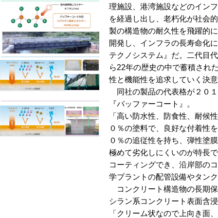
理施設、港湾施設などのインフ
を経過し出し、老朽化が社会的
製の構造物の耐久性を飛躍的に
開発し、インフラの長寿命化に
テクノシステム』だ。二代目代
ら22年の歴史の中で蓄積され
性と機能性を追求していく決意
同社の製品の代表格が２０１
『バッファーコート』。
「高い防水性、防食性、耐候性
０％の塗料で、良好な付着性を
０％の追従性を持ち、弾性塗膜
極めて劣化しにくいのが特長で
コーティングでき、沿岸部のコ
学プラントの配管設備やタンク
コンクリート構造物の長期保
シラン系コンクリート表面含浸
「クリーム状なので上向き面、