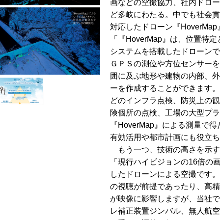
画などの空撮協力、社内ドロー
ど多岐にわたる。中でも社会貢
対応したドローン『HoverMa
「『HoverMap』は、位置
システムを搭載したドローンで
ＧＰＳの測位や方位センサーを
囲に及ぶ地形や建物の内部、外
ーを作成することができます。
どのインフラ点検、防災上の観
険個所の点検、工場の大型プラ
『HoverMap』による測量
有効活用や都市計画にも役立ち
もう一つ、技術の高さを示す
「現行ハイビジョンの16倍の
したドローンによる空撮です。
の視聴が前提であったり、高精
が映像に影響しますが、当社で
レ補正装置ジンバル、無人航空