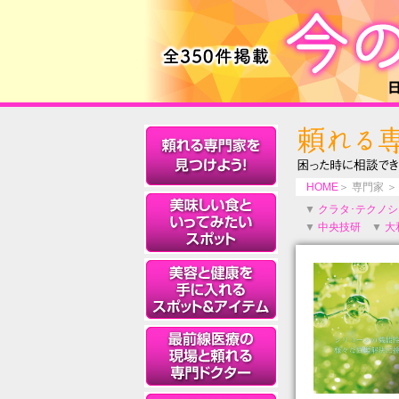
HOME
＞ 専門家 ＞
▼
クラタ･テクノ
▼
中央技研
▼
大