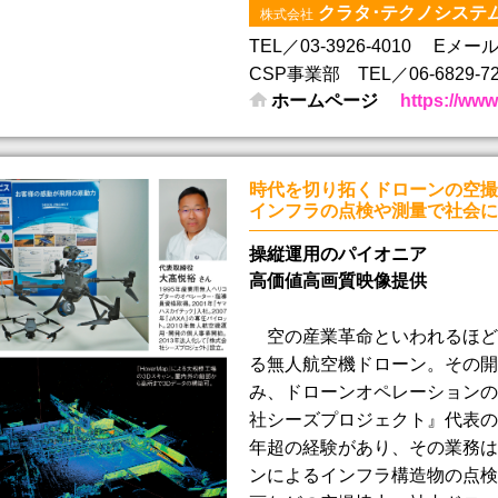
クラタ･テクノシステ
株式会社
TEL／03-3926-4010
Eメール／i
CSP事業部 TEL／06-6829-72
ホームページ
https://www
時代を切り拓くドローンの空撮
インフラの点検や測量で社会に
操縦運用のパイオニア
高価値高画質映像提供
空の産業革命といわれるほど
る無人航空機ドローン。その開
み、ドローンオペレーションの
社シーズプロジェクト』代表の
年超の経験があり、その業務は
ンによるインフラ構造物の点検