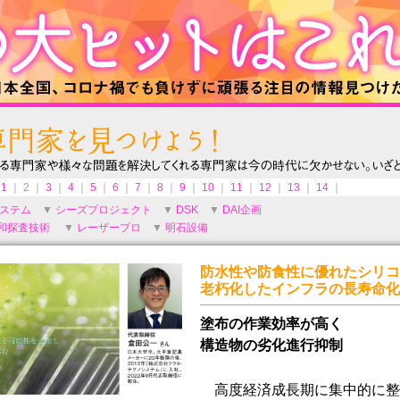
1
｜ 2 ｜
3
｜
4
｜
5
｜
6
｜
7
｜
8
｜
9
｜
10
｜
11
｜
12
｜
13
｜
14
｜
システム
▼
シーズプロジェクト
▼
DSK
▼
DAI企画
和探査技術
▼
レーザープロ
▼
明石設備
防水性や防食性に優れたシリコ
老朽化したインフラの長寿命化
塗布の作業効率が高く
構造物の劣化進行抑制
高度経済成長期に集中的に整