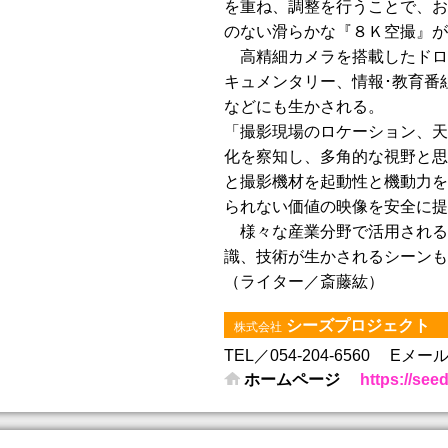
を重ね、調整を行うことで、お
のない滑らかな『８Ｋ空撮』が
高精細カメラを搭載したドロ
キュメンタリー、情報･教育番
などにも生かされる。
「撮影現場のロケーション、天
化を察知し、多角的な視野と思
と撮影機材を起動性と機動力を
られない価値の映像を安全に提
様々な産業分野で活用される
識、技術が生かされるシーンも
（ライター／斎藤紘）
シーズプロジェクト
株式会社
TEL／054-204-6560
Eメール／ot
ホームページ
https://seed