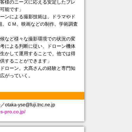
客様のニーズに応える安定したブレ
可能です」
ーンによる撮影技術は、ドラマやド
組、ＣＭ、映画などの制作、学術調査
候など様々な撮影環境での状況の変
考による判断に従い、ドローン機体
生かして運用することで、他では得
供することができます」
ドローン。大髙さんの経験と専門知
広がっていく。
aka-yse@fuji.tnc.ne.jp
s-pro.co.jp/