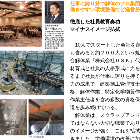
仕事に誇り持つ解体のプロ集団
働きやすい環境整備など経営努
徹底した社員教育奏功
マイナスイメージ払拭
10人でスタートした会社を創
も含めると約２００人という規
合解体業『株式会社ＤＳＫ』代
材育成と社員の人格形成に力を
るまで社員が仕事に誇りを持て
力の成果で、建築施工管理技士
格、解体作業、特定化学物質作
作業主任者を含め多数の資格保
道を歩み続けている。
「解体業は、スクラップアンド
てはならない大切な職業であり
のイメージが強く、これを払拭
きました。労働環境の改善に加