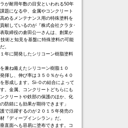
ラが耐用年数の目安といわれる50年
課題になる中、金属やコンクリート
高めるメンテナンス用の特殊塗料を
貢献しているのが『株式会社クラタ･
表取締役の倉田公一さんは、創業か
た技術と知見を基盤に特殊塗料の可能
だ。
１年に開発したシリコーン樹脂塗料
を兼ね備えたシリコーン樹脂１０
発揮し、伸び率は３５０％から４０
を形成します。Si-Ｏの結合によって
す。金属、コンクリートどちらにも
ンクリートや鉄部の保護のほか、化
の防錆にも効果が期待できます」
護で活躍するのが２０１５年発売の
材『ディープインシラン』だ。
垂直面へも容易に塗布できます。コ