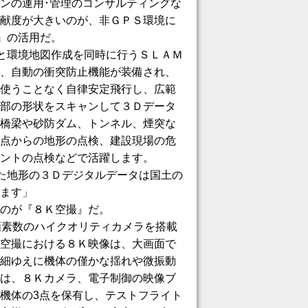
ンの運用･管理のコンサルティングな
献度が大きいのが、非ＧＰＳ環境に
p』の活用だ。
特定と環境地図作成を同時に行うＳＬＡＭ
、自動の衝突防止機能が装備され、
使うことなく自律安定飛行し、広範
部の形状をスキャンして３Ｄデータ
橋梁や砂防ダム、トンネル、煙突な
点からの地形の点検、建設現場の危
ントの点検などで活躍します。
で得た地形の３Ｄデジタルデータは国土の
ます」
のが『８Ｋ空撮』だ。
画素数のハイクオリティカメラを搭載
空撮における８Ｋ映像は、大画面で
細ゆえに機体の僅かな揺れや微振動
は、８Ｋカメラ、電子制御の映像ブ
機体の3点を保有し、テストフライト