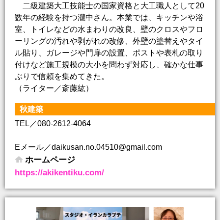
二級建築大工技能士の国家資格と大工職人として20
数年の経験を持つ瀧中さん。本業では、キッチンや浴
室、トイレなどの水まわりの改良、壁のクロスやフロ
ーリングの汚れや剥がれの改修、外壁の塗替えやタイ
ル貼り、ガレージや門扉の設置、ポストや表札の取り
付けなど施工規模の大小を問わず対応し、確かな仕事
ぶりで信頼を集めてきた。
（ライター／斎藤紘）
秋建築
TEL／080-2612-4064
Eメール／daikusan.no.04510@gmail.com
ホームページ
https://akikentiku.com/