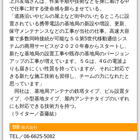
上川友哉さんは、作業手順や技術などを身に着ける中
で仕事に対する使命感を膨らませている。
「道路沿いやビルの屋上など街中のいたるところに設
置されている携帯電話の基地局の新設や増設、更新、
保守メンテナンスなどの工事が当社の仕事。高速大容
量で多数同時接続が可能な５Ｇ第5世代移動通信シス
テムの商用サービスが２０２０年春からスタートし、
新たな基地局の設置工事や既存の基地局のバージョン
アップの工事が増えています。５Ｇは、4Ｇの電波よ
りも届きにくい性質を持っていますが、それに対応で
きる新たな施工技術も習得し、チームの力になれたと
思っています」
同社は、基地局アンテナの鉄塔タイプ、ビル設置タ
イプ、小型基地タイプ、屋内アンテナタイプのいずれ
にも対応できる技術力を持つ。
（ライター／斎藤紘）
BB
株式会社
TEL／06-6625-5082