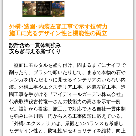
外構･造園･内装左官工事で示す技術力
施工に光るデザイン性と機能性の両立
設計含め一貫体制強み
安らぎ与える庭づくり
壁面にモルタルを塗り付け、固まるまでにナイフで
削ったり、ブラシで叩いたりして、まるで本物の石や
レンガを積んだように見せるインテリアのいらない内
装。外構工事やエクステリア工事、内装左官工事、造
園工事を手がける『アイディールガーデン株式会社』
代表取締役古竹竜一さんの技術力の高さを示す一例
だ。設計から提案、施工まで対応できる自社一貫体制
を強みに香川県一円から入る工事依頼に応えている。
「外構･エクステリアは、景観とのバランスも考慮し
たデザイン性と、防犯性やセキュリティを維持、向上