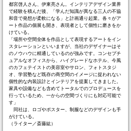
都宮啓人さん、伊東亮さん。インテリアデザイン業界
で経験を積んだ後、「学んだ知識が異なる三人の不協
和音で発想が柔軟になる」と計画通り起業。各々がア
ート作品の個展も開き、表現者として個性に磨きをか
けている。
「場所や空間全体を作品として表現するアートをイン
スタレーションといいますが、当社のデザイナーはそ
のノウハウに精通しているのが強みです。コンセプチ
ュアルなオフィスから、ハイグレードなホテル、今風
のカフェテイストの美容室やサロン、フォトスタジ
オ、学習塾など既存の商空間のイメージに捉われない
個性的な内装設計とインテリアを提案してきました。
家具や設備なども含めてトータルでのプロデュースを
行っているため、一からの空間づくりにも対応可能で
す」
同社は、ロゴやポスター、制服などのデザインも手
がけている。
（ライター／斎藤紘）