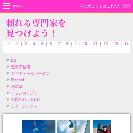
menu
今の大ヒットはこれだ!! 2023
頼れる専門家を
見つけよう！
1
｜
2
｜
3
｜
4
｜
5
｜
6
｜
7
｜
8
｜ 9 ｜
10
｜
11
｜
12
｜
13
｜
14
｜
▼
BB
▼
豊島工務店
▼
アイディールガーデン
▼
Discord
▼
秋建築
▼
イランカラプテ
▼
INVEST–EIGHT
▼
ラクーンレント