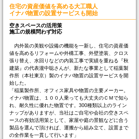
住宅の資産価値を高める大工職人
イナバ物置の設置サービスも開始
空きスペースの活用策
施工の規模問わず対応
内外装の美観や設備の機能を一新し、住宅の資産価
値を高めるリフォームや外構工事、外壁塗装、クロス
張り替え、水回りなどの内装工事で実績を重ねる『秋
建築』の代表瀧中聡さんが、新たな事業として稲葉製
作所（本社東京）製のイナバ物置の設置サービスを開
始した。
「稲葉製作所、オフィス家具や物置の主要メーカー。
イナバ物置は、１００人乗っても大丈夫のＣＭで知ら
れ、耐久性に優れた物置です。300種類以上のライン
ナップがありますが、当社はご自宅や会社の空きスペ
ースの有効活用策として、家屋や庭の景観などに合う
製品を選んで頂ければ、運搬から組み立て、設置まで
の全作業を一貫して行います」