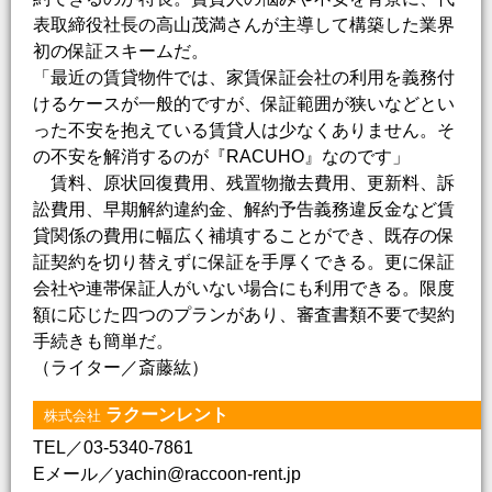
表取締役社長の高山茂満さんが主導して構築した業界
初の保証スキームだ。
「最近の賃貸物件では、家賃保証会社の利用を義務付
けるケースが一般的ですが、保証範囲が狭いなどとい
った不安を抱えている賃貸人は少なくありません。そ
の不安を解消するのが『RACUHO』なのです」
賃料、原状回復費用、残置物撤去費用、更新料、訴
訟費用、早期解約違約金、解約予告義務違反金など賃
貸関係の費用に幅広く補填することができ、既存の保
証契約を切り替えずに保証を手厚くできる。更に保証
会社や連帯保証人がいない場合にも利用できる。限度
額に応じた四つのプランがあり、審査書類不要で契約
手続きも簡単だ。
（ライター／斎藤紘）
ラクーンレント
株式会社
TEL／03-5340-7861
Eメール／yachin@raccoon-rent.jp