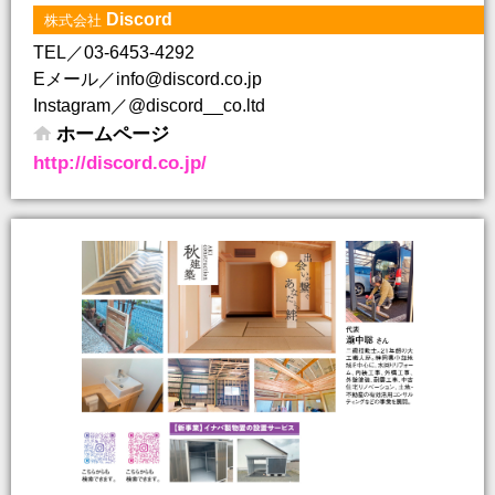
Discord
株式会社
TEL／03-6453-4292
Eメール／info@discord.co.jp
Instagram／@discord__co.ltd
ホームページ
http://discord.co.jp/