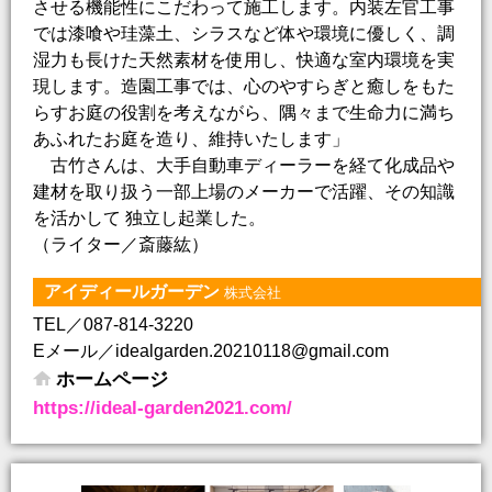
させる機能性にこだわって施工します。内装左官工事
では漆喰や珪藻土、シラスなど体や環境に優しく、調
湿力も長けた天然素材を使用し、快適な室内環境を実
現します。造園工事では、心のやすらぎと癒しをもた
らすお庭の役割を考えながら、隅々まで生命力に満ち
あふれたお庭を造り、維持いたします」
古竹さんは、大手自動車ディーラーを経て化成品や
建材を取り扱う一部上場のメーカーで活躍、その知識
を活かして 独立し起業した。
（ライター／斎藤紘）
アイディールガーデン
株式会社
TEL／087-814-3220
Eメール／idealgarden.20210118@gmail.com
ホームページ
https://ideal-garden2021.com/