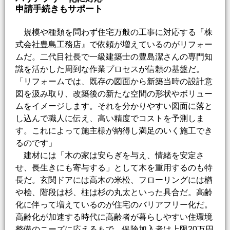
申請手続きもサポート
規模や種類を問わず住宅万般の工事に対応する『株
式会社豊島工務店』で依頼が増えているのがリフォー
ムだ。二代目社長で一級建築士の豊島潔さんの専門知
識を活かした周到な作業プロセスが信頼の基盤だ。
「リフォームでは、既存の図面から新築当時の設計意
図を汲み取り、改築後の新たな空間の形状やボリュー
ムをイメージします。それを分かりやすい図面に落と
し込んで職人に伝え、高い精度でコストを予測しま
す。これによって施主様が納得し満足のいく施工でき
るのです」
建材には「木の家は安らぎを与え、情緒を安定さ
せ、長生きにも寄与する」として木を重用するのも特
長だ。玄関ドアには高木の米松、フローリングには楢
や桧、階段は杉、柱は杉の丸太といった具合だ。高齢
化に伴って増えているのが住宅のバリアフリー化だ。
高齢化が加速する時代に高齢者が暮らしやすい住環境
整備のニーズに応えるもで、保険加入者は上限20万円