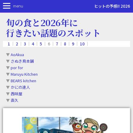
menu
ヒットの予感!! 2026
旬の食と2026年に
行きたい話題のスポット
1
｜
2
｜
3
｜
4
｜
5
｜ 6 ｜
7
｜
8
｜
9
｜
10
｜
▼
AoAkua
▼
さぬき鳥本舗
▼
por for
▼
Maruyu Kitchen
▼
BEARS kitchen
▼
かにの達人
▼
西味屋
▼
直久