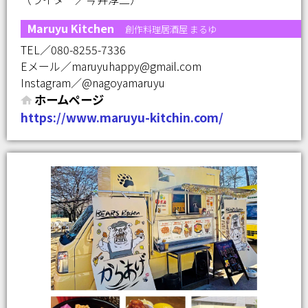
Maruyu Kitchen
創作料理居酒屋 まるゆ
TEL／080-8255-7336
Eメール／maruyuhappy@gmail.com
Instagram／@nagoyamaruyu
ホームページ
https://www.maruyu-kitchin.com/