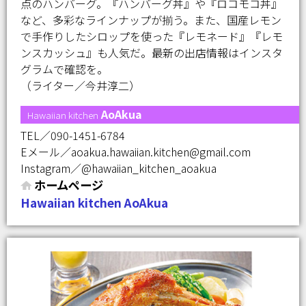
点のハンバーグ。『ハンバーグ丼』や『ロコモコ丼』
など、多彩なラインナップが揃う。また、国産レモン
で手作りしたシロップを使った『レモネード』『レモ
ンスカッシュ』も人気だ。最新の出店情報はインスタ
グラムで確認を。
（ライター／今井淳二）
AoAkua
Hawaiian kitchen
TEL／090-1451-6784
Eメール／aoakua.hawaiian.kitchen@gmail.com
Instagram／@hawaiian_kitchen_aoakua
ホームページ
Hawaiian kitchen AoAkua