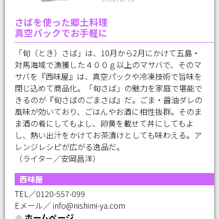
さばを使った郷土料理
真空パックでお手軽に
「旬（とき）さば」は、10月から2月にかけて五島・
対馬海域で漁獲した４００ｇ以上のマサバで、そのマ
サバを『西味屋』は、真空パックや冷凍技術で旨味を
閉じ込めて商品化。「旬さば」の魅力を家庭で堪能で
きるのが『旬さばのごまさば』だ。ごま・醤油ダレの
風味が効いており、ごはんやお酒に相性抜群。そのま
ま酒の肴にしてもよし、卵黄を載せて丼にしてもよ
し、熱い出汁をかけてお茶漬けとしても味わえる。ア
レンジレシピが広がる逸品だ。
（ライター／安岡昌洋）
西味屋
TEL／0120-557-099
Eメール／ info@nishimi-ya.com
ホームページ