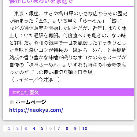
懐かしい味わいを家庭で
東京・銀座、すきや橋14坪の小さな店からその歴史
が始まった『直久』。いち早く「らーめん」「餃子」
などの通信販売を開始した同社だが、近年しばらく休
止していた通販を再開。何度食べても飽きのこない味
と評判だ。昭和の銀座で一世を風靡したすっきりとし
た旨味と深いコクが特長の「醤油らーめん」と長期間
熟成の香り豊かな味噌が織りなすコクのあるスープが
自慢の「味噌らーめん」。いずれも特注の小麦粉を使
ったのどごしの良い細切り麺で再登場。
（ライター／今井淳二）
直久
株式会社
ホームページ
https://naokyu.com/
1
｜
2
｜
3
｜
4
｜
5
｜ 6 ｜
7
｜
8
｜
9
｜
10
｜