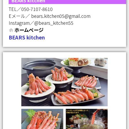
BEARS kitchen
TEL／050-7107-8610
Eメール／ bears.kitchen05@gmail.com
Instagram／@bears_kitchen55
ホームページ
BEARS kitchen