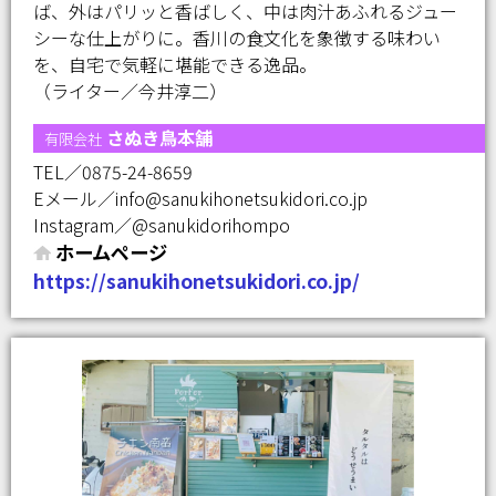
ば、外はパリッと香ばしく、中は肉汁あふれるジュー
シーな仕上がりに。香川の食文化を象徴する味わい
を、自宅で気軽に堪能できる逸品。
（ライター／今井淳二）
さぬき鳥本舗
有限会社
TEL／0875-24-8659
Eメール／info@sanukihonetsukidori.co.jp
Instagram／@sanukidorihompo
ホームページ
https://sanukihonetsukidori.co.jp/